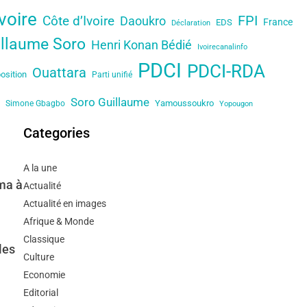
voire
FPI
Côte d’Ivoire
Daoukro
France
EDS
Déclaration
illaume Soro
Henri Konan Bédié
Ivoirecanalinfo
PDCI
PDCI-RDA
Ouattara
osition
Parti unifié
Soro Guillaume
Yamoussoukro
Simone Gbagbo
Yopougon
Categories
A la une
ma à
Actualité
Actualité en images
Afrique & Monde
Classique
les
Culture
Economie
Editorial