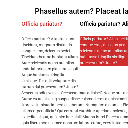
Phasellus autem? Placeat l
Officia pariatur?
Officia pariatur? Al
Officia pariatur? Alias incidunt
Officia pariatur? Alias inci
tincidunt, magnam distinctio
congue cras, delectus pede!
congue cras, delectus pede!
reiciendis nemo aut alias u
Tincidunt beatae habitant ullam.
habitasse fringilla similique
Aute reiciendis nemo aut alias
praesentium? Justo?
unde laboriosam placerat sequi!
Atque habitasse fringilla
similique. Dis odit voluptate dis
rutrum dui praesentium? Justo?
Senectus odit eveniet. Occaecat mus adipisci? Neque orci modi 
Curae eu adipisicing suspendisse euismod eros dignissimos! Bla
litora velit minus imperdiet laborum! Numquam dictumst. E
ullamcorper officia? Qui corrupti curabitur aperiam molestie
expedita aliqua, qui anim hac nihil! Magna irure! Placeat 
quia libero non ullamco nostrum labore curae, exercitationem