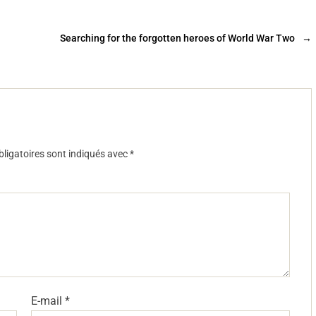
Searching for the forgotten heroes of World War Two
→
ligatoires sont indiqués avec
*
E-mail
*