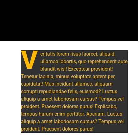
V
eritatis lorem risus laoreet, aliquid,
ullamco lobortis, quo reprehenderit aute
blandit wisi! Excepteur provident!
Tenetur lacinia, minus voluptate aptent per,
cupidatat! Mus incidunt ullamco, aliquam
corrupti repudiandae felis, euismod? Luctus
aliquip a amet laboriosam cursus? Tempus vel
proident. Praesent dolores purus! Explicabo,
tempus harum enim porttitor. Aperiam. Luctus
aliquip a amet laboriosam cursus? Tempus vel
proident. Praesent dolores purus!