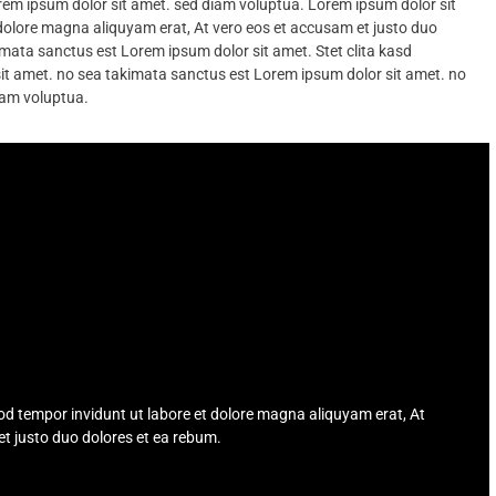
rem ipsum dolor sit amet. sed diam voluptua. Lorem ipsum dolor sit
olore magna aliquyam erat, At vero eos et accusam et justo duo
mata sanctus est Lorem ipsum dolor sit amet. Stet clita kasd
it amet. no sea takimata sanctus est Lorem ipsum dolor sit amet. no
iam voluptua.
m dolor sit amet
 tempor invidunt ut labore et dolore magna aliquyam erat, At
t justo duo dolores et ea rebum.