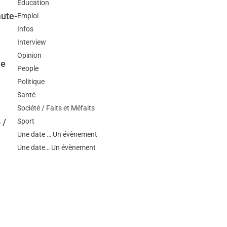
Education
aute-
Emploi
Infos
Interview
Opinion
ne
People
Politique
Santé
Société / Faits et Méfaits
 /
Sport
Une date … Un évènement
Une date… Un évènement