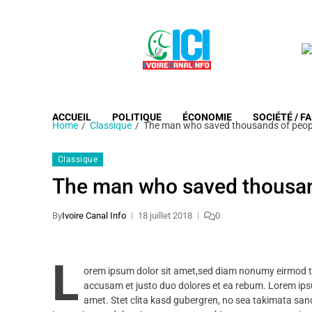
ACCUEIL
POLITIQUE
ÉCONOMIE
SOCIÉTÉ / FA
Home
Classique
The man who saved thousands of peop
Classique
The man who saved thousan
By
Ivoire Canal Info
18 juillet 2018
0
L
orem ipsum dolor sit amet,sed diam nonumy eirmod te
accusam et justo duo dolores et ea rebum. Lorem ips
amet. Stet clita kasd gubergren, no sea takimata san