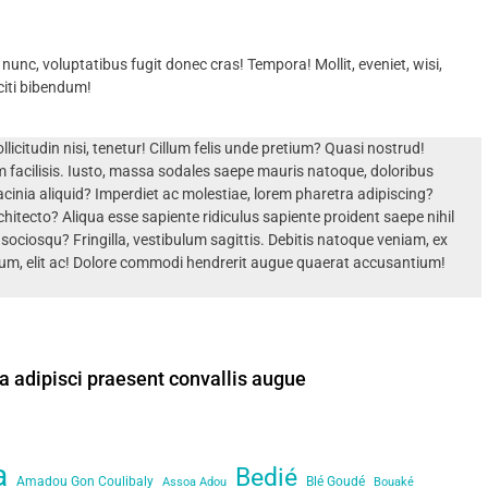
unc, voluptatibus fugit donec cras! Tempora! Mollit, eveniet, wisi,
iti bibendum!
icitudin nisi, tenetur! Cillum felis unde pretium? Quasi nostrud!
acilisis. Iusto, massa sodales saepe mauris natoque, doloribus
Lacinia aliquid? Imperdiet ac molestiae, lorem pharetra adipiscing?
itecto? Aliqua esse sapiente ridiculus sapiente proident saepe nihil
sociosqu? Fringilla, vestibulum sagittis. Debitis natoque veniam, ex
um, elit ac! Dolore commodi hendrerit augue quaerat accusantium!
ra adipisci praesent convallis augue
a
Bedié
Amadou Gon Coulibaly
Blé Goudé
Assoa Adou
Bouaké