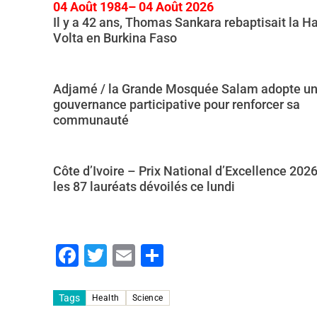
04 Août 1984– 04 Août 2026
Il y a 42 ans, Thomas Sankara rebaptisait la H
Volta en Burkina Faso
Adjamé / la Grande Mosquée Salam adopte u
gouvernance participative pour renforcer sa
communauté
Côte d’Ivoire – Prix National d’Excellence 2026
les 87 lauréats dévoilés ce lundi
F
T
E
P
a
wi
m
ar
c
tt
ai
ta
Tags
Health
Science