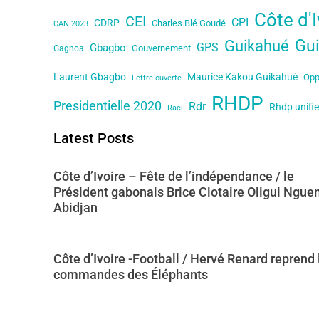
Côte d'I
CEI
CPI
CDRP
Charles Blé Goudé
CAN 2023
Gu
Guikahué
Gbagbo
GPS
Gagnoa
Gouvernement
Laurent Gbagbo
Maurice Kakou Guikahué
Opp
Lettre ouverte
RHDP
Presidentielle 2020
Rdr
Rhdp unifie
Raci
Latest Posts
Côte d’Ivoire – Fête de l’indépendance / le
Président gabonais Brice Clotaire Oligui Ngue
Abidjan
Côte d’Ivoire -Football / Hervé Renard reprend 
commandes des Éléphants