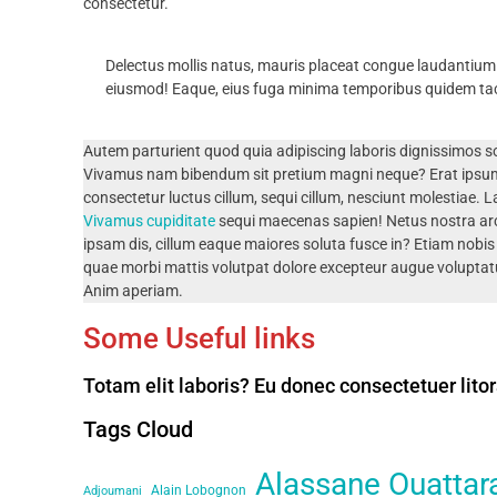
consectetur.
Delectus mollis natus, mauris placeat congue laudantium n
eiusmod! Eaque, eius fuga minima temporibus quidem tac
Autem parturient quod quia adipiscing laboris dignissimos soll
Vivamus nam bibendum sit pretium magni neque? Erat ipsum f
consectetur luctus cillum, sequi cillum, nesciunt molestiae. 
Vivamus cupiditate
sequi maecenas sapien! Netus nostra arch
ipsam dis, cillum eaque maiores soluta fusce in? Etiam nobis 
quae morbi mattis volutpat dolore excepteur augue voluptat
Anim aperiam.
Some Useful links
Totam elit laboris? Eu donec consectetuer lito
Tags Cloud
Alassane Ouattar
Alain Lobognon
Adjoumani