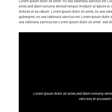
Lorem ipsum dolor sit amet. no sea takimata sanctus est Lo
amet,sed diam nonumy eirmod tempor invidunt ut labore et d
dolores et ea rebum. Lorem ipsum dolor sit amet, no sea taki
gubergren, no sea takimata sanctus est Lorem ipsum dolor s
sea takimata sanctus est Lorem ipsum dolor sit amet. sed d
Lorem ipsu
Lorem ipsum dolor sit amet,sed diam nonumy eirmod
vero eos et accusam e