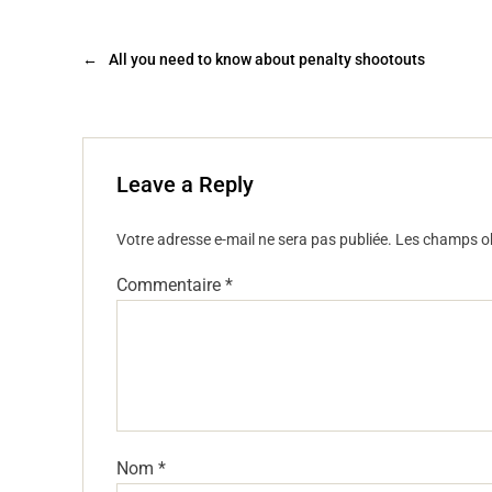
e
er
l
g
b
er
←
All you need to know about penalty shootouts
o
o
k
Leave a Reply
Votre adresse e-mail ne sera pas publiée.
Les champs ob
Commentaire
*
Nom
*