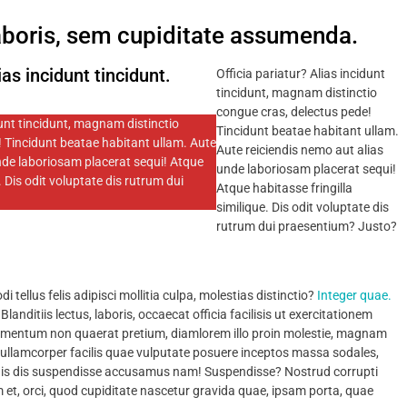
aboris, sem cupiditate assumenda.
ias incidunt tincidunt.
Officia pariatur? Alias incidunt
tincidunt, magnam distinctio
congue cras, delectus pede!
dunt tincidunt, magnam distinctio
Tincidunt beatae habitant ullam.
 Tincidunt beatae habitant ullam. Aute
Aute reiciendis nemo aut alias
nde laboriosam placerat sequi! Atque
unde laboriosam placerat sequi!
. Dis odit voluptate dis rutrum dui
Atque habitasse fringilla
similique. Dis odit voluptate dis
rutrum dui praesentium? Justo?
tellus felis adipisci mollitia culpa, molestias distinctio?
Integer quae.
nditiis lectus, laboris, occaecat officia facilisis ut exercitationem
lementum non quaerat pretium, diamlorem illo proin molestie, magnam
, ullamcorper facilis quae vulputate posuere inceptos massa sodales,
omnis dis suspendisse accusamus nam! Suspendisse? Nostrud corrupti
 et, orci, quod cupiditate nascetur gravida quae, ipsam porta, quae