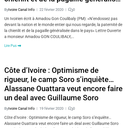
dans le pays»
By
Ivoire Canal Info
22 février 2020
0
Un Ivoirien écrit à Amadou Gon Coulibaly (PM): «N’endossez pas
devant la nation et le monde entier qui nous regarde, la paternité de
la chienlit et de la pagaille généralisée dans le pays» Lettre Ouverte
a monsieur Amadou GON COULIBALY,…
Lire Pus
Côte d’Ivoire : Optimisme de
rigueur, le camp Soro s’inquiète…
Alassane Ouattara veut encore faire
un deal avec Guillaume Soro
By
Ivoire Canal Info
19 février 2020
0
Côte d’Ivoire : Optimisme de rigueur, le camp Soro s’inquiète…
Alassane Ouattara veut encore faire un deal avec Guillaume Soro