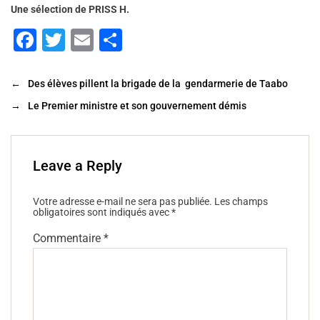
Une sélection de PRISS H.
F
T
E
P
a
wi
m
ar
c
tt
ai
ta
←
Des élèves pillent la brigade de la gendarmerie de Taabo
e
er
l
g
→
Le Premier ministre et son gouvernement démis
b
er
o
Leave a Reply
o
k
Votre adresse e-mail ne sera pas publiée.
Les champs
obligatoires sont indiqués avec
*
Commentaire
*