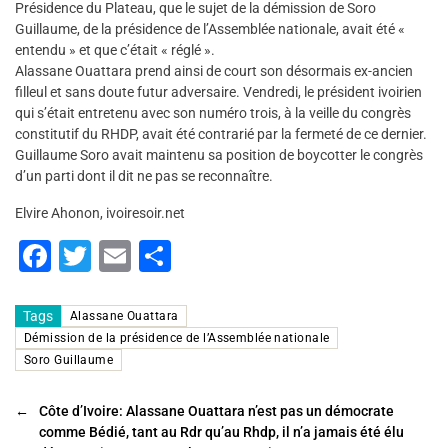
Présidence du Plateau, que le sujet de la démission de Soro
Guillaume, de la présidence de l’Assemblée nationale, avait été «
entendu » et que c’était « réglé ».
Alassane Ouattara prend ainsi de court son désormais ex-ancien
filleul et sans doute futur adversaire. Vendredi, le président ivoirien
qui s’était entretenu avec son numéro trois, à la veille du congrès
constitutif du RHDP, avait été contrarié par la fermeté de ce dernier.
Guillaume Soro avait maintenu sa position de boycotter le congrès
d’un parti dont il dit ne pas se reconnaître.
Elvire Ahonon, ivoiresoir.net
F
T
E
P
a
wi
m
ar
c
tt
ai
ta
Tags
Alassane Ouattara
Démission de la présidence de l’Assemblée nationale
e
er
l
g
Soro Guillaume
b
er
o
←
Côte d’Ivoire: Alassane Ouattara n’est pas un démocrate
comme Bédié, tant au Rdr qu’au Rhdp, il n’a jamais été élu