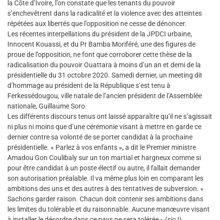
la Côte d’Ivoire, l’on constate que les tenants du pouvoir
s’enchevêtrent dans la radicalité et la violence avec des atteintes
répétées aux libertés que l’opposition ne cesse de dénoncer.
Les récentes interpellations du président de la JPDCI urbaine,
Innocent Kouassi, et du Pr Bamba Moriféré, une des figures de
proue de l’opposition, ne font que corroborer cette thèse de la
radicalisation du pouvoir Ouattara à moins d’un an et demi de la
présidentielle du 31 octobre 2020. Samedi dernier, un meeting dit
d’hommage au président de la République s’est tenu à
Ferkessédougou, ville natale de l’ancien président de l’Assemblée
nationale, Guillaume Soro.
Les différents discours tenus ont laissé apparaître qu’il ne s’agissait
ni plus ni moins que d’une cérémonie visant à mettre en garde ce
dernier contre sa volonté de se porter candidat à la prochaine
présidentielle. « Parlez à vos enfants », a dit le Premier ministre
Amadou Gon Coulibaly sur un ton martial et hargneux comme si
pour être candidat à un poste électif ou autre, il fallait demander
son autorisation préalable. Il va même plus loin en comparant les
ambitions des uns et des autres à des tentatives de subversion. «
Sachons garder raison. Chacun doit contenir ses ambitions dans
les limites du tolérable et du raisonnable. Aucune manœuvre visant
à installer le désordre dans ce pays ne sera tolérée » (sic !).