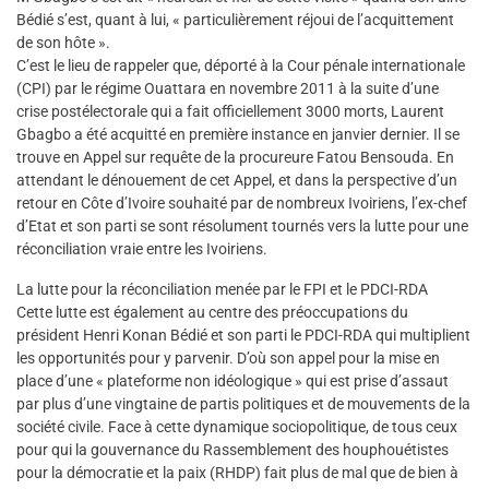
Bédié s’est, quant à lui, « particulièrement réjoui de l’acquittement
de son hôte ».
C’est le lieu de rappeler que, déporté à la Cour pénale internationale
(CPI) par le régime Ouattara en novembre 2011 à la suite d’une
crise postélectorale qui a fait officiellement 3000 morts, Laurent
Gbagbo a été acquitté en première instance en janvier dernier. Il se
trouve en Appel sur requête de la procureure Fatou Bensouda. En
attendant le dénouement de cet Appel, et dans la perspective d’un
retour en Côte d’Ivoire souhaité par de nombreux Ivoiriens, l’ex-chef
d’Etat et son parti se sont résolument tournés vers la lutte pour une
réconciliation vraie entre les Ivoiriens.
La lutte pour la réconciliation menée par le FPI et le PDCI-RDA
Cette lutte est également au centre des préoccupations du
président Henri Konan Bédié et son parti le PDCI-RDA qui multiplient
les opportunités pour y parvenir. D’où son appel pour la mise en
place d’une « plateforme non idéologique » qui est prise d’assaut
par plus d’une vingtaine de partis politiques et de mouvements de la
société civile. Face à cette dynamique sociopolitique, de tous ceux
pour qui la gouvernance du Rassemblement des houphouétistes
pour la démocratie et la paix (RHDP) fait plus de mal que de bien à