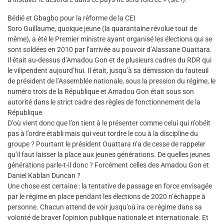
Bédié et Gbagbo pour la réforme de la CEI
Soro Guillaume, quoique jeune (la quarantaine révolue tout de
même), a été le Premier ministre ayant organisé les élections qui se
sont soldées en 2010 par l’arrivée au pouvoir d’Alassane Ouattara.
Il était au-dessus d’Amadou Gon et de plusieurs cadres du RDR qui
le vilipendent aujourd’hui. Il était, jusqu’à sa démission du fauteuil
de président de l’Assemblée nationale, sous la pression du régime, le
numéro trois de la République et Amadou Gon était sous son
autorité dans le strict cadre des règles de fonctionnement de la
République.
D’où vient donc que l’on tient à le présenter comme celui qui n’obéit
pas à l’ordre établi mais qui veut tordre le cou à la discipline du
groupe ? Pourtant le président Ouattara n’a de cesse de rappeler
qu’il faut laisser la place aux jeunes générations. De quelles jeunes
générations parle-t-il donc ? Forcément celles des Amadou Gon et
Daniel Kablan Duncan ?
Une chose est certaine : la tentative de passage en force envisagée
par le régime en place pendant les élections de 2020 n’échappe à
personne. Chacun attend de voir jusqu’où ira ce régime dans sa
volonté de braver l’opinion publique nationale et internationale. Et