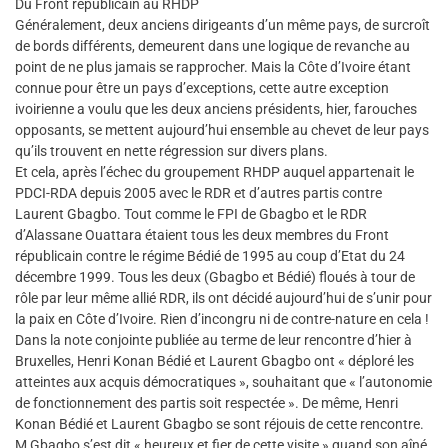
Du Front républicain au RHDP
Généralement, deux anciens dirigeants d’un même pays, de surcroît
de bords différents, demeurent dans une logique de revanche au
point de ne plus jamais se rapprocher. Mais la Côte d’Ivoire étant
connue pour être un pays d’exceptions, cette autre exception
ivoirienne a voulu que les deux anciens présidents, hier, farouches
opposants, se mettent aujourd’hui ensemble au chevet de leur pays
qu’ils trouvent en nette régression sur divers plans.
Et cela, après l’échec du groupement RHDP auquel appartenait le
PDCI-RDA depuis 2005 avec le RDR et d’autres partis contre
Laurent Gbagbo. Tout comme le FPI de Gbagbo et le RDR
d’Alassane Ouattara étaient tous les deux membres du Front
républicain contre le régime Bédié de 1995 au coup d’Etat du 24
décembre 1999. Tous les deux (Gbagbo et Bédié) floués à tour de
rôle par leur même allié RDR, ils ont décidé aujourd’hui de s’unir pour
la paix en Côte d’Ivoire. Rien d’incongru ni de contre-nature en cela !
Dans la note conjointe publiée au terme de leur rencontre d’hier à
Bruxelles, Henri Konan Bédié et Laurent Gbagbo ont « déploré les
atteintes aux acquis démocratiques », souhaitant que « l’autonomie
de fonctionnement des partis soit respectée ». De même, Henri
Konan Bédié et Laurent Gbagbo se sont réjouis de cette rencontre.
M Gbagbo s’est dit « heureux et fier de cette visite » quand son aîné