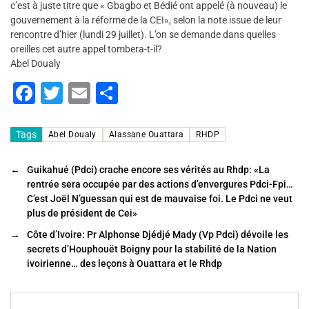
c’est à juste titre que « Gbagbo et Bédié ont appelé (à nouveau) le
gouvernement à la réforme de la CEI», selon la note issue de leur
rencontre d’hier (lundi 29 juillet). L’on se demande dans quelles
oreilles cet autre appel tombera-t-il?
Abel Doualy
F
T
E
P
a
wi
m
ar
c
tt
ai
ta
Tags
Abel Doualy
Alassane Ouattara
RHDP
e
er
l
g
←
Guikahué (Pdci) crache encore ses vérités au Rhdp: «La
b
er
rentrée sera occupée par des actions d’envergures Pdci-Fpi…
o
C’est Joël N’guessan qui est de mauvaise foi. Le Pdci ne veut
plus de président de Cei»
o
→
Côte d’Ivoire: Pr Alphonse Djédjé Mady (Vp Pdci) dévoile les
k
secrets d’Houphouët Boigny pour la stabilité de la Nation
ivoirienne… des leçons à Ouattara et le Rhdp