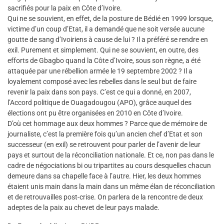
sacrifiés pour la paix en Côte d’Ivoire.
Qui ne se souvient, en effet, de la posture de Bédié en 1999 lorsque,
victime d’un coup d’Etat, il a demandé que ne soit versée aucune
goutte de sang d’Ivoiriens à cause de lui ? Il a préféré se rendre en
exil. Purement et simplement. Qui ne se souvient, en outre, des
efforts de Gbagbo quand la Côte d’Ivoire, sous son règne, a été
attaquée par une rébellion armée le 19 septembre 2002 ? Il a
loyalement composé avec les rebelles dans le seul but de faire
revenir la paix dans son pays. C’est ce qui a donné, en 2007,
l’Accord politique de Ouagadougou (APO), grâce auquel des
élections ont pu être organisées en 2010 en Côte d’Ivoire.
D’où cet hommage aux deux hommes ? Parce que de mémoire de
journaliste, c’est la première fois qu’un ancien chef d’Etat et son
successeur (en exil) se retrouvent pour parler de l’avenir de leur
pays et surtout de la réconciliation nationale. Et ce, non pas dans le
cadre de négociations bi ou tripartites au cours desquelles chacun
demeure dans sa chapelle face à l’autre. Hier, les deux hommes
étaient unis main dans la main dans un même élan de réconciliation
et de retrouvailles post-crise. On parlera de la rencontre de deux
adeptes de la paix au chevet de leur pays malade.