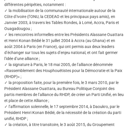
différentes péripéties, notamment :
✓ la mobilisation de la communauté internationale autour de la
Côte d’Ivoire (l’ONU, la CEDEAO et les principaux pays amis), en
Janvier 2003, à travers les Tables Rondes, à Lomé, Accra, Paris et
Ouagadougou ;
✓ les rencontres informelles entre les Présidents Alassane Ouattara
et Henri Konan Bédié le 31 juillet 2004 à Accra (au Ghana) et en
août 2004 à Paris (en France), qui ont permis aux deux leaders
d’échanger sur tous les sujets d’enjeu national, et ont fait germer
l’idée d’une alliance ;
✓ la signature à Paris, le 18 mai 2005, de l’alliance dénommée
«Rassemblement des Houphouëtistes pour la Démocratie et la Paix
(RHDP)» ;
✓ la proposition faite, pour la première fois, le 3 mars 2010, par le
Président Alassane Ouattara, au Bureau Politique Conjoint des
partis membres de l’alliance du RHDP, de créer un Parti Unifié, en lieu
et place de cette Alliance ;
✓ l’affirmation solennelle, le 17 septembre 2014, à Daoukro, par le
Président Henri Konan Bédié, de la nécessité de la création du parti
unifié, RHDP ;
✓ la création, à titre transitoire, le 3 août 2015, du Groupement