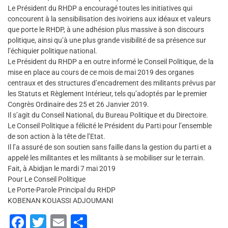
Le Président du RHDP a encouragé toutes les initiatives qui
concourent à la sensibilisation des ivoiriens aux idéaux et valeurs
que porte le RHDP, à une adhésion plus massive à son discours
politique, ainsi qu’à une plus grande visibilité de sa présence sur
l’échiquier politique national.
Le Président du RHDP a en outre informé le Conseil Politique, de la
mise en place au cours de ce mois de mai 2019 des organes
centraux et des structures d’encadrement des militants prévus par
les Statuts et Règlement Intérieur, tels qu’adoptés par le premier
Congrès Ordinaire des 25 et 26 Janvier 2019.
Il s’agit du Conseil National, du Bureau Politique et du Directoire.
Le Conseil Politique a félicité le Président du Parti pour l’ensemble
de son action à la tête de l’Etat.
Il l’a assuré de son soutien sans faille dans la gestion du parti et a
appelé les militantes et les militants à se mobiliser sur le terrain.
Fait, à Abidjan le mardi 7 mai 2019
Pour Le Conseil Politique
Le Porte-Parole Principal du RHDP
KOBENAN KOUASSI ADJOUMANI
F
T
E
P