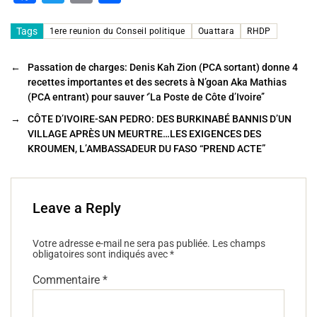
a
wi
m
ar
c
tt
ai
ta
Tags
1ere reunion du Conseil politique
Ouattara
RHDP
e
er
l
g
←
Passation de charges: Denis Kah Zion (PCA sortant) donne 4
b
er
recettes importantes et des secrets à N’goan Aka Mathias
(PCA entrant) pour sauver ‘’La Poste de Côte d’Ivoire’’
o
→
CÔTE D’IVOIRE-SAN PEDRO: DES BURKINABÉ BANNIS D’UN
o
VILLAGE APRÈS UN MEURTRE…LES EXIGENCES DES
k
KROUMEN, L’AMBASSADEUR DU FASO “PREND ACTE”
Leave a Reply
Votre adresse e-mail ne sera pas publiée.
Les champs
obligatoires sont indiqués avec
*
Commentaire
*