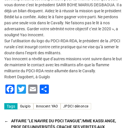
vous donne c’est le président SARR BOHE MARIUS DEGBAOUA. Il a
déjà un bilan éloquent. Aidez le à réussir la mission que le président
Bédié lui a confiée. Aidez le à faire gagner votre parti. Ne perdons
pas une seule voix dans le Cavally. Ne faisons pas le lit à nos
adversaires. Garder votre sérénité notre objectif c’est le 2020 », a
souligné Yao Innocent.
Sur l’utilisation du logo du PDCI-RDA-RDA, le président de la JPDCI
rurale s’est insurgé contre cette pratique qui ne vise qu’à semer le
doute dans l’esprit des militants.
Yao Innocent a révélé que d’autres missions vont suivre dans le but
de maintenir le contact avec les militants afin que la flamme
militante du PDCI-RDA reste allumée dans le Cavally.
Robert Dagobert, à Guiglo
F
T
E
P
a
wi
m
ar
c
tt
ai
ta
Tags
Guiglo
Innocent YAO
JPDCI dénonce
e
er
l
g
←
AFFAIRE ‘’LE NAVIRE DU PDCI TANGUE’’/MME KASSI ANGE,
b
er
PROF DES UNIVERSITÉS, CRACHE SES VERITES AUX