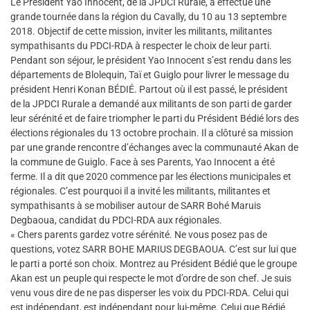
Le Président Yao Innocent, de la JPDCI Rurale, a effectué une
grande tournée dans la région du Cavally, du 10 au 13 septembre
2018. Objectif de cette mission, inviter les militants, militantes
sympathisants du PDCI-RDA à respecter le choix de leur parti.
Pendant son séjour, le président Yao Innocent s’est rendu dans les
départements de Blolequin, Taï et Guiglo pour livrer le message du
président Henri Konan BÉDIÉ. Partout où il est passé, le président
de la JPDCI Rurale a demandé aux militants de son parti de garder
leur sérénité et de faire triompher le parti du Président Bédié lors des
élections régionales du 13 octobre prochain. Il a clôturé sa mission
par une grande rencontre d’échanges avec la communauté Akan de
la commune de Guiglo. Face à ses Parents, Yao Innocent a été
ferme. Il a dit que 2020 commence par les élections municipales et
régionales. C’est pourquoi il a invité les militants, militantes et
sympathisants à se mobiliser autour de SARR Bohé Maruis
Degbaoua, candidat du PDCI-RDA aux régionales.
« Chers parents gardez votre sérénité. Ne vous posez pas de
questions, votez SARR BOHE MARIUS DEGBAOUA. C’est sur lui que
le parti a porté son choix. Montrez au Président Bédié que le groupe
Akan est un peuple qui respecte le mot d’ordre de son chef. Je suis
venu vous dire de ne pas disperser les voix du PDCI-RDA. Celui qui
est indépendant, est indépendant pour lui-même. Celui que Bédié