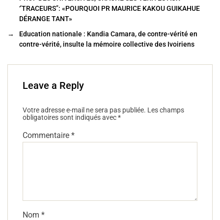
o
‘’TRACEURS’’: «POURQUOI PR MAURICE KAKOU GUIKAHUE
DÉRANGE TANT»
o
→
Education nationale : Kandia Camara, de contre-vérité en
k
contre-vérité, insulte la mémoire collective des Ivoiriens
Leave a Reply
Votre adresse e-mail ne sera pas publiée.
Les champs
obligatoires sont indiqués avec
*
Commentaire
*
Nom
*