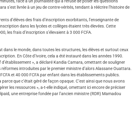
minutes, face à un journaliste qui a refusé de poser les questions
a s’est livrée à un jeu de contre-vérités, tendant à réécrire l’histoire de
nts d’élèves des frais d’inscription exorbitants, l’enseignante de
’inscription dans les lycées et collèges étaient très élevées. Cette
00, les frais d’inscription s’élevaient à 3 000 FCFA.
ut dans le monde, dans toutes les structures, les élèves et surtout ceux
scription. En Côte d’Ivoire, cela a été instauré dans les années 1990.
ef d’établissement », a déclaré Kandia Camara, omettant de souligner
des réformes introduites par le premier ministre d’alors Alassane Ouattara.
0 FCFA et 40 000 FCFA par enfant dans les établissements publics.
parce que c’était géré de façon opaque. C’est ainsi que nous avons
 gérer les ressources », a-t-elle indiqué, omettant ici encore de préciser
Celpaid, une entreprise fondée par l’ancien ministre (RDR) Mamadou