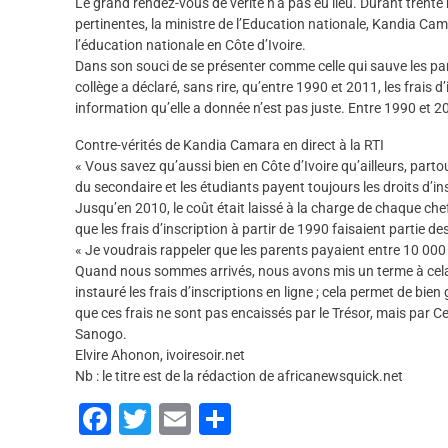
Le grand rendez-vous de vérité n’a pas eu lieu. Durant trente 
pertinentes, la ministre de l’Education nationale, Kandia Camar
l’éducation nationale en Côte d’Ivoire.
Dans son souci de se présenter comme celle qui sauve les pare
collège a déclaré, sans rire, qu’entre 1990 et 2011, les frais d
information qu’elle a donnée n’est pas juste. Entre 1990 et 20
Contre-vérités de Kandia Camara en direct à la RTI
« Vous savez qu’aussi bien en Côte d’Ivoire qu’ailleurs, parto
du secondaire et les étudiants payent toujours les droits d’in
Jusqu’en 2010, le coût était laissé à la charge de chaque ch
que les frais d’inscription à partir de 1990 faisaient partie 
« Je voudrais rappeler que les parents payaient entre 10 00
Quand nous sommes arrivés, nous avons mis un terme à cela 
instauré les frais d’inscriptions en ligne ; cela permet de bien
que ces frais ne sont pas encaissés par le Trésor, mais par 
Sanogo.
Elvire Ahonon, ivoiresoir.net
Nb : le titre est de la rédaction de africanewsquick.net
F
T
E
P