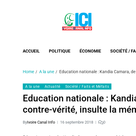
ACCUEIL
POLITIQUE
ÉCONOMIE
SOCIÉTÉ / FA
Home
A la une
Education nationale : Kandia Camara, de co
A la une
Actualité
Société / Faits et Méfaits
Education nationale : Kandi
contre-vérité, insulte la mé
By
Ivoire Canal Info
16 septembre 2018
0