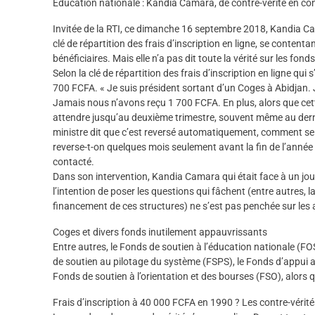
Education nationale : Kandia Camara, de contre-vérité en contr
Invitée de la RTI, ce dimanche 16 septembre 2018, Kandia Cam
clé de répartition des frais d’inscription en ligne, se conten
bénéficiaires. Mais elle n’a pas dit toute la vérité sur les f
Selon la clé de répartition des frais d’inscription en ligne qu
700 FCFA. « Je suis président sortant d’un Coges à Abidjan. 
Jamais nous n’avons reçu 1 700 FCFA. En plus, alors que ce
attendre jusqu’au deuxième trimestre, souvent même au derni
ministre dit que c’est reversé automatiquement, comment se
reverse-t-on quelques mois seulement avant la fin de l’année 
contacté.
Dans son intervention, Kandia Camara qui était face à un jou
l’intention de poser les questions qui fâchent (entre autres, la c
financement de ces structures) ne s’est pas penchée sur les au
Coges et divers fonds inutilement appauvrissants
Entre autres, le Fonds de soutien à l’éducation nationale (F
de soutien au pilotage du système (FSPS), le Fonds d’appui au
Fonds de soutien à l’orientation et des bourses (FSO), alors qu
Frais d’inscription à 40 000 FCFA en 1990 ? Les contre-véri