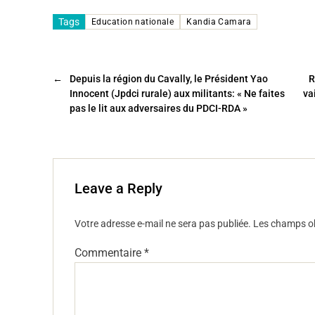
a
wi
m
ar
c
tt
ai
ta
Tags
Education nationale
Kandia Camara
e
er
l
g
b
er
←
Depuis la région du Cavally, le Président Yao
R
o
Innocent (Jpdci rurale) aux militants: « Ne faites
va
o
pas le lit aux adversaires du PDCI-RDA »
k
Leave a Reply
Votre adresse e-mail ne sera pas publiée.
Les champs ob
Commentaire
*