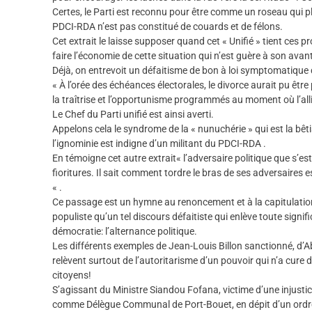
Certes, le Parti est reconnu pour être comme un roseau qui pl
PDCI-RDA n’est pas constitué de couards et de félons.
Cet extrait le laisse supposer quand cet « Unifié » tient ces p
faire l’économie de cette situation qui n’est guère à son avan
Déjà, on entrevoit un défaitisme de bon à loi symptomatique de 
« À l’orée des échéances électorales, le divorce aurait pu êt
la traîtrise et l’opportunisme programmés au moment où l’alli
Le Chef du Parti unifié est ainsi averti.
Appelons cela le syndrome de la « nunuchérie » qui est la bêtis
l’ignominie est indigne d’un militant du PDCI-RDA .
En témoigne cet autre extrait« l’adversaire politique que s’
fioritures. Il sait comment tordre le bras de ses adversaires e
« .
Ce passage est un hymne au renoncement et à la capitulation
populiste qu’un tel discours défaitiste qui enlève toute signi
démocratie: l’alternance politique.
Les différents exemples de Jean-Louis Billon sanctionné, d’
relèvent surtout de l’autoritarisme d’un pouvoir qui n’a cure 
citoyens!
S’agissant du Ministre Siandou Fofana, victime d’une injustice
comme Délègue Communal de Port-Bouet, en dépit d’un ordre