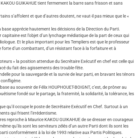
e KAKOU GUIKAHUE tient fermement la barre sans frisson et sans
tains s’affolent et que d’autres doutent, ne vaut-il pas mieux que le «
 base apprécie hautement les décisions de la Direction du Parti.
capitaine est l’objet d’un lynchage médiatique de la part de ceux qui
ardiologue. Et le plus important pour les Templiers est que le professeur
e d’un combattant, d’un résistant face à la forfaiture et à
teurs » la position attendue du Secrétaire Exécutif en chef est celle qui
cé du fait des agissements des trouble-fête.
ndelle pour la sauvegarde et la survie de leur parti, en bravant les ténors
 confligène.
de base au souvenir de Félix HOUPHOUET-BOIGNT, c’est, de prôner au
uétisme fondé sur le partage, la fraternité, la solidarité, la tolérance, les
ue qu’il occupe le poste de Secrétaire Exécutif en Chef. Surtout à un
ts qui frisent l’irrédentisme.
itaires reproche à Maurice KAKOU GUIKAHUE de se dresser en courageux
s même qu’ils sont les serviteurs zélés d’un autre Parti dont ils sont les
parti conformément à la loi de 1993 relative aux Partis Politiques.