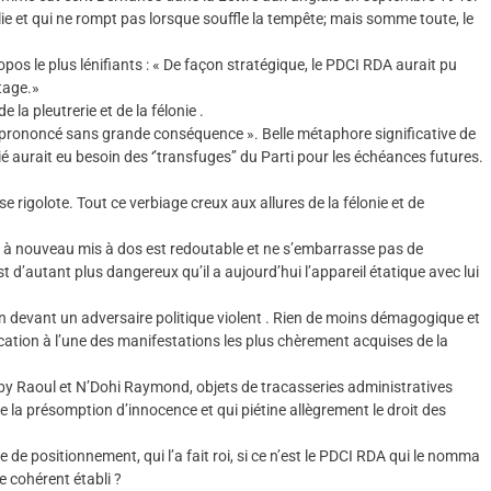
ie et qui ne rompt pas lorsque souffle la tempête; mais somme toute, le
ropos le plus lénifiants : « De façon stratégique, le PDCI RDA aurait pu
tage.»
la pleutrerie et de la félonie .
re prononcé sans grande conséquence ». Belle métaphore significative de
é aurait eu besoin des ‘’transfuges’’ du Parti pour les échéances futures.
e rigolote. Tout ce verbiage creux aux allures de la félonie et de
est à nouveau mis à dos est redoutable et ne s’embarrasse pas de
st d’autant plus dangereux qu’il a aujourd’hui l’appareil étatique avec lui
 devant un adversaire politique violent . Rien de moins démagogique et
fication à l’une des manifestations les plus chèrement acquises de la
Aby Raoul et N’Dohi Raymond, objets de tracasseries administratives
de la présomption d’innocence et qui piétine allègrement le droit des
 de positionnement, qui l’a fait roi, si ce n’est le PDCI RDA qui le nomma
 cohérent établi ?