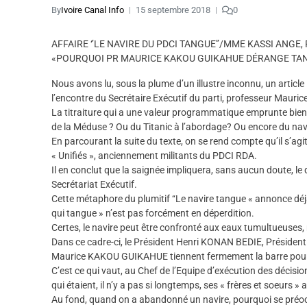
By
Ivoire Canal Info
15 septembre 2018
0
AFFAIRE ‘’LE NAVIRE DU PDCI TANGUE’’/MME KASSI ANGE, 
«POURQUOI PR MAURICE KAKOU GUIKAHUE DÉRANGE TA
Nous avons lu, sous la plume d’un illustre inconnu, un article 
l’encontre du Secrétaire Exécutif du parti, professeur Maur
La titraiture qui a une valeur programmatique emprunte bien 
de la Méduse ? Ou du Titanic à l’abordage? Ou encore du navi
En parcourant la suite du texte, on se rend compte qu’il s’a
« Unifiés », anciennement militants du PDCI RDA.
Il en conclut que la saignée impliquera, sans aucun doute, 
Secrétariat Exécutif.
Cette métaphore du plumitif ‘‘Le navire tangue « annonce déjà 
qui tangue » n’est pas forcément en déperdition.
Certes, le navire peut être confronté aux eaux tumultueuses, m
Dans ce cadre-ci, le Président Henri KONAN BEDIE, Président du
Maurice KAKOU GUIKAHUE tiennent fermement la barre pour é
C’est ce qui vaut, au Chef de l’Equipe d’exécution des décisio
qui étaient, il n’y a pas si longtemps, ses « frères et soeurs »
Au fond, quand on a abandonné un navire, pourquoi se préoc