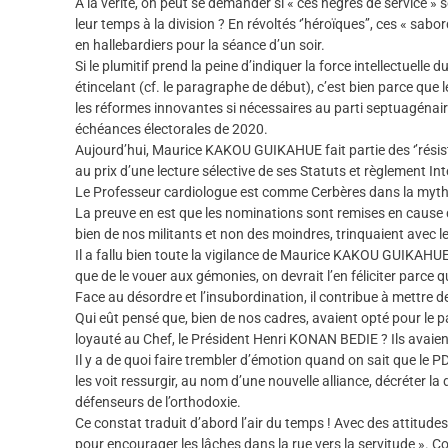
À la vérité, on peut se demander si « ces nègres de service » 
leur temps à la division ? En révoltés ‘’héroïques’’, ces « s
en hallebardiers pour la séance d’un soir.
Si le plumitif prend la peine d’indiquer la force intellectuel
étincelant (cf. le paragraphe de début), c’est bien parce que l
les réformes innovantes si nécessaires au parti septuagénai
échéances électorales de 2020.
Aujourd’hui, Maurice KAKOU GUIKAHUE fait partie des ‘’résista
au prix d’une lecture sélective de ses Statuts et règlement Int
Le Professeur cardiologue est comme Cerbères dans la mytholog
La preuve en est que les nominations sont remises en cause d
bien de nos militants et non des moindres, trinquaient avec le
Il a fallu bien toute la vigilance de Maurice KAKOU GUIKAHU
que de le vouer aux gémonies, on devrait l’en féliciter parce q
Face au désordre et l’insubordination, il contribue à mettre de 
Qui eût pensé que, bien de nos cadres, avaient opté pour le part
loyauté au Chef, le Président Henri KONAN BEDIE ? Ils avaient
Il y a de quoi faire trembler d’émotion quand on sait que le 
les voit ressurgir, au nom d’une nouvelle alliance, décréter la 
défenseurs de l’orthodoxie.
Ce constat traduit d’abord l’air du temps ! Avec des attitude
pour encourager les lâches dans la rue vers la servitude ».