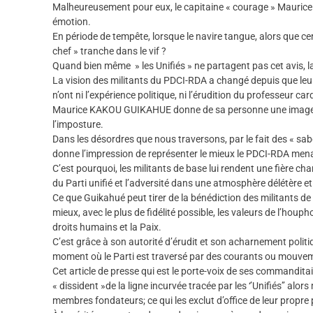
Malheureusement pour eux, le capitaine « courage » Mauric
émotion.
En période de tempête, lorsque le navire tangue, alors que cer
chef » tranche dans le vif ?
Quand bien même » les Unifiés » ne partagent pas cet avis, la
La vision des militants du PDCI-RDA a changé depuis que leur 
n’ont ni l’expérience politique, ni l’érudition du professeur c
Maurice KAKOU GUIKAHUE donne de sa personne une image fort
l’imposture.
Dans les désordres que nous traversons, par le fait des « sabo
donne l’impression de représenter le mieux le PDCI-RDA mena
C’est pourquoi, les militants de base lui rendent une fière cha
du Parti unifié et l’adversité dans une atmosphère délétère et
Ce que Guikahué peut tirer de la bénédiction des militants 
mieux, avec le plus de fidélité possible, les valeurs de l’houpho
droits humains et la Paix.
C’est grâce à son autorité d’érudit et son acharnement politiq
moment où le Parti est traversé par des courants ou mouvemen
Cet article de presse qui est le porte-voix de ses command
« dissident »de la ligne incurvée tracée par les ‘’Unifiés’’ alor
membres fondateurs; ce qui les exclut d’office de leur propre 