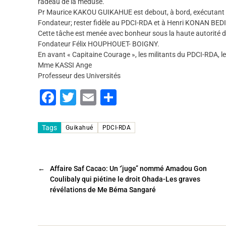
radeau de la méduse.
Pr Maurice KAKOU GUIKAHUE est debout, à bord, exécutant ave
Fondateur; rester fidèle au PDCI-RDA et à Henri KONAN BEDI
Cette tâche est menée avec bonheur sous la haute autorité de
Fondateur Félix HOUPHOUET- BOIGNY.
En avant « Capitaine Courage », les militants du PDCI-RDA, les
Mme KASSI Ange
Professeur des Universités
F
T
E
P
a
wi
m
ar
c
tt
ai
ta
Tags
Guikahué
PDCI-RDA
e
er
l
g
b
er
←
Affaire Saf Cacao: Un ‘’juge’’ nommé Amadou Gon
o
Coulibaly qui piétine le droit Ohada-Les graves
o
révélations de Me Béma Sangaré
k