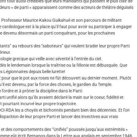
sont tout aussi crédibles que leurs mandants qui passent le plus clair de
abordeurs » de parti « apparaissent comme des acteurs de théâtre déguisés
le du Professeur Maurice Kakou Guikahué et son parcours de militant
e cardiologue est à la place qu’il faut pour avoir su participer à engager
re devenu désormais un parti conquérant, pour les prochaines
nts’’ au rebours des ‘’saboteurs’’ qui veulent brader leur propre Parti
érieur.
ie grecque qui veille avec séverité à l’entrée du ciel.
ès le lendemain lorsque la traîtrise ou la félonie est débusquée. Que
s Légionnaires depuis belle lurette!
E pour que le pot aux roses ne fût découvert au dernier moment. Plutôt
u’il est devenu, par la force des choses, le gardien du Temple.
l’ordre et à prôner la discipline dans le Parti.
i unifié alors qu’ils avaient déclaré la main sur le coeur, fidélité et
 pourtant incurvé leur propre trajectoire.
PDCI-RDA les a choyés et bichonnés pendant bien des décennies. Et l’on
disparition de leur propre Parti et lancer des invectives aux vrais
s et des comportements des ‘’Unifiés’’ poussés jusqu’aux extrémités »
 Comme eût écrit Bernanos dans la Lettre aux anglais en septembre 1946.