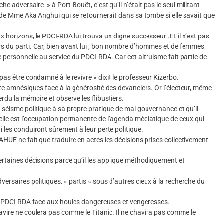
che adversaire » à Port-Bouët, c’est qu’il n’était pas le seul militant
de Mme Aka Anghui qui se retournerait dans sa tombe si elle savait que
x horizons, le PDCI-RDA lui trouva un digne successeur .Et il n’est pas
ers du parti. Car, bien avant lui , bon nombre d’hommes et de femmes
 personnelle au service du PDCI-RDA. Car cet altruisme fait partie de
s être condamné à le revivre » dixit le professeur Kizerbo.
 amnésiques face à la générosité des devanciers. Or l’électeur, même
erdu la mémoire et observe les flibustiers.
isme politique à sa propre pratique de mal gouvernance et qu’il
Telle est l’occupation permanente de l’agenda médiatique de ceux qui
i les conduiront sûrement à leur perte politique.
HUE ne fait que traduire en actes les décisions prises collectivement
 certaines décisions parce qu’il les applique méthodiquement et
adversaires politiques, « partis » sous d’autres cieux à la recherche du
 PDCI RDA face aux houles dangereuses et vengeresses.
avire ne coulera pas comme le Titanic. Il ne chavira pas comme le