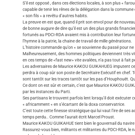
S’il est opposé , dans ces élections locales, à son plus « farou
capable de tenir les rênes de la délégation dans la commune 
« son fils » a revêtu d’autres habits.
La preuve en est que, quand il prit son envol pour de nouveau
de bonne augure de dire qu’il est un des plus grands financi
fortunés au PDCI-RDA avaient mis à contribution leur fortune
l’hymne à la patrie, la chaine de travail de mille générations.
L’histoire commande qu’on « se souvienne du passé pour ne pa
Malheureusement, des hommes politiques deviennent très vite
en ces temps de «fast new» vite avalées, n’a pas tout à fait p
Les adversaires de Maurice KAKOU GUIKAHUEG imputent ce sé
perdra à coup sûr son poste de Secrétaire Exécutif en chef. 
sont tantôt sur les traces tantôt sur les pas d’Houphouët. Qu
Ce dont on est sûr et certain, c’est que Maurice KAKOU GUIKA
par les instances du Parti.
Ses partisans le trouvent parfois lent lorsqu’il doit exécuter
« africamment « en s’écartant de la doxa conservatrice.
C’est toute cette finesse stratégique qui lui vaut l’ire de ses 
temps perdu.. Comme l’aurait écrit Marcel Proust.
Maurice KAKOU GUIKAHUE tient bien le gouvernail du navire
Rassurez-vous bien, militants et militantes du PDCI-RDA, le n