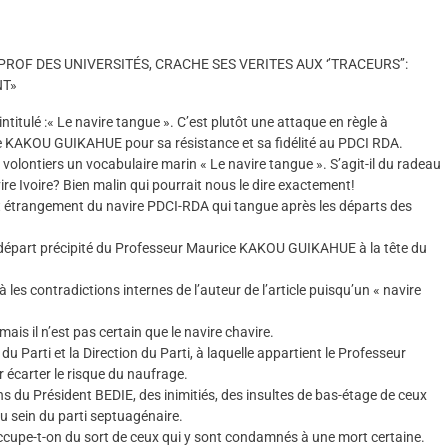
PROF DES UNIVERSITÉS, CRACHE SES VERITES AUX ‘’TRACEURS’’:
NT»
intitulé :« Le navire tangue ». C’est plutôt une attaque en règle à
ice KAKOU GUIKAHUE pour sa résistance et sa fidélité au PDCI RDA.
volontiers un vocabulaire marin « Le navire tangue ». S’agit-il du radeau
re Ivoire? Bien malin qui pourrait nous le dire exactement!
git étrangement du navire PDCI-RDA qui tangue après les départs des
le départ précipité du Professeur Maurice KAKOU GUIKAHUE à la tête du
les contradictions internes de l’auteur de l’article puisqu’un « navire
ais il n’est pas certain que le navire chavire.
 Parti et la Direction du Parti, à laquelle appartient le Professeur
carter le risque du naufrage.
ns du Président BEDIE, des inimitiés, des insultes de bas-étage de ceux
 au sein du parti septuagénaire.
cupe-t-on du sort de ceux qui y sont condamnés à une mort certaine.