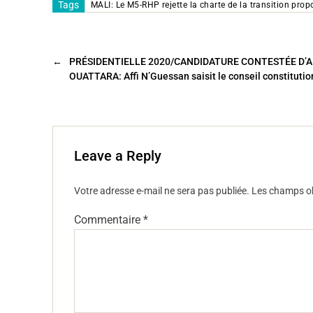
c
tt
ai
ta
Tags
MALI: Le M5-RHP rejette la charte de la transition prop
e
er
l
g
b
er
←
PRÉSIDENTIELLE 2020/CANDIDATURE CONTESTÉE D’A
o
OUATTARA: Affi N’Guessan saisit le conseil constitutio
o
k
Leave a Reply
Votre adresse e-mail ne sera pas publiée.
Les champs ob
Commentaire
*