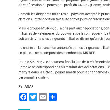
de confiscation du pouvoir au profit du CNSP » (Conseil nation
Samedi, les dirigeants militaires du pays ont accepté le prin
élections. Cette décision fait suite à trois jours de discussion
Mais le groupe M5-RFP, qui a pris part aux négociations, cons
militaires de « s’emparer du pouvoir et de le confisquer ». La 
soit un civil, mais les dirigeants militaires disent qu’un civil o
La charte de la transition annoncée par les dirigeants militair
en place. Il sera composé des membres du M5-RFP.
Pour le M5-RFP, « le document final lu lors de la cérémonie de
Bamako ne correspond pas au résultat des délibérations. Il c
martyrs dans la lutte du peuple malien pour le changement », 
personnalité civile ».
Par ANAF
F
T
E
P
a
wi
m
ar