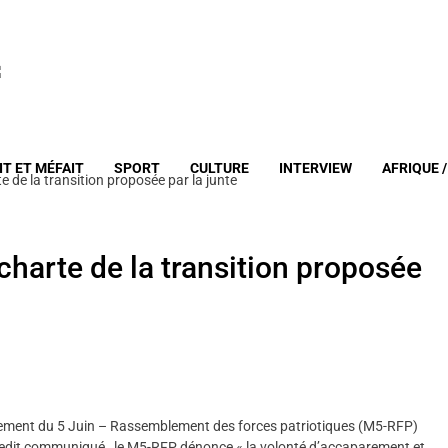
IT ET MÉFAIT
SPORT
CULTURE
INTERVIEW
AFRIQUE 
e de la transition proposée par la junte
charte de la transition proposée
ment du 5 Juin – Rassemblement des forces patriotiques (M5-RFP)
lon ledit communiqué, le M5-RFP dénonce « la volonté d’accaparement et