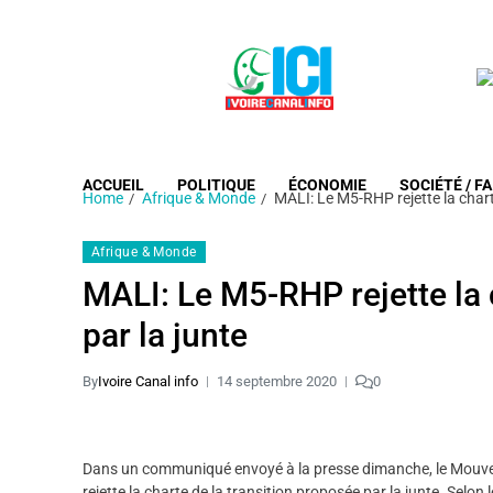
ACCUEIL
POLITIQUE
ÉCONOMIE
SOCIÉTÉ / FA
Home
Afrique & Monde
MALI: Le M5-RHP rejette la chart
Afrique & Monde
MALI: Le M5-RHP rejette la 
par la junte
By
Ivoire Canal info
14 septembre 2020
0
Dans un communiqué envoyé à la presse dimanche, le Mouve
rejette la charte de la transition proposée par la junte. Se