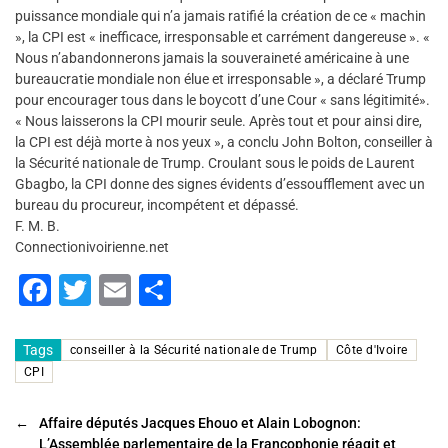
puissance mondiale qui n’a jamais ratifié la création de ce « machin
», la CPI est « inefficace, irresponsable et carrément dangereuse ». «
Nous n’abandonnerons jamais la souveraineté américaine à une
bureaucratie mondiale non élue et irresponsable », a déclaré Trump
pour encourager tous dans le boycott d’une Cour « sans légitimité».
« Nous laisserons la CPI mourir seule. Après tout et pour ainsi dire,
la CPI est déjà morte à nos yeux », a conclu John Bolton, conseiller à
la Sécurité nationale de Trump. Croulant sous le poids de Laurent
Gbagbo, la CPI donne des signes évidents d’essoufflement avec un
bureau du procureur, incompétent et dépassé.
F. M. B.
Connectionivoirienne.net
F
T
E
P
a
wi
m
ar
c
tt
ai
ta
Tags
conseiller à la Sécurité nationale de Trump
Côte d'Ivoire
CPI
e
er
l
g
b
er
←
Affaire députés Jacques Ehouo et Alain Lobognon:
L’Assemblée parlementaire de la Francophonie réagit et