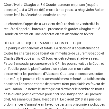
Côte d’Ivoire: Gbagbo et Blé Goudé resteront en prison (requête
acceptée)… «La CPI est déjà morte à nos yeux», a réagi John Bolton,
conseiller à la Sécurité nationale de Trump
La chambre d’appel de la CPI vient de faire droit ce vendredi à la
requête d’appel du bureau du procureur de garder Gbagbo et Blé
Goudé en détention. Une délibération est attendue en février.
DÉFAITE JURIDIQUE ET MANIPULATION POLITIQUE
La panique est générale et totale. La décision d’acquittement de
toutes les charges et de libération immédiate de Laurent Gbagbo et
Charles Blé Goudé a mis KO tous les détracteurs et adversaires.
Fatou Bensouda, procureure de la CPI, les poursuivait de la Cour, et
on l’oublie, pour la planification d’un « plan commun » afin
d’exterminer les partisans d’Alassane Ouattara et conserver, coûte
que coûte, le pouvoir. Elle a lamentablement échoué. La faiblesse du
dossier et l’absence criante de preuves n’ont pas plaidé en faveur de
l’Accusation. La nouvelle stratégie est d’exhiber le nombre de morts
de la guerre post-électorale pour crier son indignation. Au premier
chef, Alassane Ouattara. Il est défait. Le 6 août 2018, il a pris des
ordonnances d’amnistie en faveur de certains prisonniers politiques