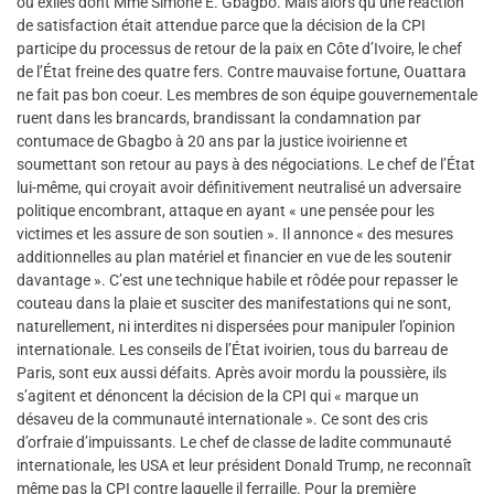
ou exilés dont Mme Simone E. Gbagbo. Mais alors qu’une réaction
de satisfaction était attendue parce que la décision de la CPI
participe du processus de retour de la paix en Côte d’Ivoire, le chef
de l’État freine des quatre fers. Contre mauvaise fortune, Ouattara
ne fait pas bon coeur. Les membres de son équipe gouvernementale
ruent dans les brancards, brandissant la condamnation par
contumace de Gbagbo à 20 ans par la justice ivoirienne et
soumettant son retour au pays à des négociations. Le chef de l’État
lui-même, qui croyait avoir définitivement neutralisé un adversaire
politique encombrant, attaque en ayant « une pensée pour les
victimes et les assure de son soutien ». Il annonce « des mesures
additionnelles au plan matériel et financier en vue de les soutenir
davantage ». C’est une technique habile et rôdée pour repasser le
couteau dans la plaie et susciter des manifestations qui ne sont,
naturellement, ni interdites ni dispersées pour manipuler l’opinion
internationale. Les conseils de l’État ivoirien, tous du barreau de
Paris, sont eux aussi défaits. Après avoir mordu la poussière, ils
s’agitent et dénoncent la décision de la CPI qui « marque un
désaveu de la communauté internationale ». Ce sont des cris
d’orfraie d’impuissants. Le chef de classe de ladite communauté
internationale, les USA et leur président Donald Trump, ne reconnaît
même pas la CPI contre laquelle il ferraille. Pour la première