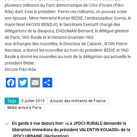
plusieurs militants du Parti démocratique de Côte d’Ivoire (Pdci-
Rda) dont il est le président. Parmi ces militants, on pouvait noter
son épouse , Mme Henriette Konan BEDIÉ, l’ambassadeur Gomis, le
maire Noel AKOSSI BENDJO, le Secrétaire Exécutif chargé des
délégations de la diaspora, EHOUMAN Bernard, le délégué général
de Paris, YAO Basile et le ministre Gnamien YAO.
Aux échanges des nouvelles, le Directeur de Cabinet , N’DRI Pierre-
Narcisse, a donné les nouvelles au nom du président BÉDIÉ et YAO
Basile a donné les nouvelles au nom de la délégation qui accueille le
président Bédié.
Dircom Pdci-Rda
F
T
E
P
a
wi
m
ar
c
tt
ai
ta
Tags
2 juillet 2019
Accueil des militants de France
Bédié arrivé à Paris
e
er
l
g
b
er
←
En garde à vue depuis hier: «La JPDCI-RURALE demande la
o
libération immédiate du président VALENTIN KOUASSI» de la
JPDCI URBAINE (déclaration)