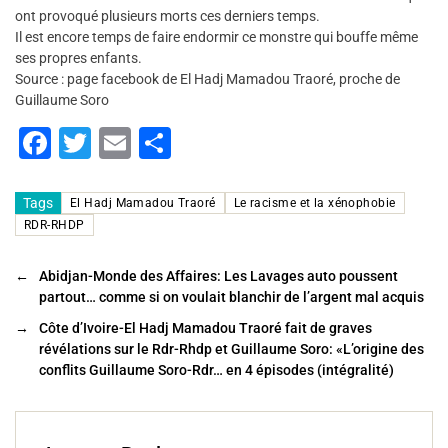
ont provoqué plusieurs morts ces derniers temps.
Il est encore temps de faire endormir ce monstre qui bouffe même
ses propres enfants.
Source : page facebook de El Hadj Mamadou Traoré, proche de
Guillaume Soro
F
T
E
P
a
wi
m
ar
c
tt
ai
ta
Tags
El Hadj Mamadou Traoré
Le racisme et la xénophobie
RDR-RHDP
e
er
l
g
b
er
←
Abidjan-Monde des Affaires: Les Lavages auto poussent
o
partout… comme si on voulait blanchir de l’argent mal acquis
o
→
Côte d’Ivoire-El Hadj Mamadou Traoré fait de graves
révélations sur le Rdr-Rhdp et Guillaume Soro: «L’origine des
k
conflits Guillaume Soro-Rdr… en 4 épisodes (intégralité)