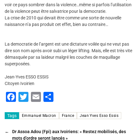
voir ce pays sombrer dans la violence…même si parfois l’utilisation
de la violence peut être salvatrice pour la democratie.
La crise de 2010 qui devait être comme une sorte de nouvelle
naissance n’a pas produit cet effet, bien au contraire…
La democratie de l’argent est une dictature voilée qui ne veut pas
dire son nom après avoir subi un léger lifting. Mais, elle est très vite
démasquée par sa laideur malgré les couches de maquillage
superposées.
Jean-Yves ESSO ESSIS
Citoyen Ivoirien
F
T
E
P
a
wi
m
ar
c
tt
ai
ta
Tags
Emmanuel Macron
France
Jean Yves Esso Essis
e
er
l
g
←
Dr Assoa Adou (Fpi) aux Ivoiriens: « Restez mobilisés, des
b
er
mots d’ordre seront lancés »