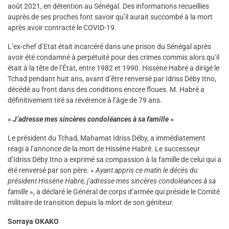
août 2021, en détention au Sénégal. Des informations recueillies
auprès de ses proches font savoir qu’il aurait succombé à la mort
après avoir contracté le COVID-19.
L’ex-chef d’Etat était incarcéré dans une prison du Sénégal après
avoir été condamné à perpétuité pour des crimes commis alors qu’il
était à la tête de l’État, entre 1982 et 1990. Hissène Habré a dirigé le
Tchad pendant huit ans, avant d’être renversé par Idriss Déby Itno,
décédé au front dans des conditions encore floues. M. Habré a
définitivement tiré sa révérence à l’âge de 79 ans.
«
J’adresse mes sincères condoléances à sa famille
»
Le président du Tchad, Mahamat Idriss Déby, a immédiatement
réagi à l’annonce de la mort de Hissène Habré. Le successeur
d’Idriss Déby Itno a exprimé sa compassion à la famille de celui qui a
été renversé par son père. «
Ayant appris ce matin le décès du
président Hissène Habré, j’adresse mes sincères condoléances à sa
famille
», a déclaré le Général de corps d’armée qui préside le Comité
militaire de transition depuis la mlort de son géniteur.
Sorraya OKAKO