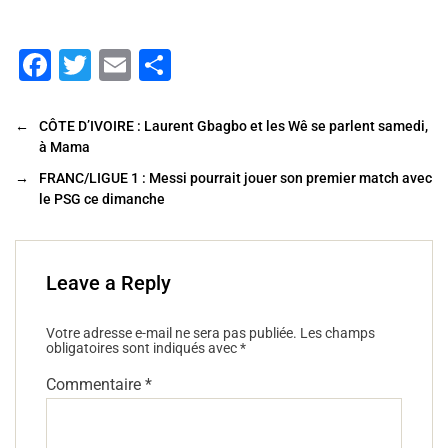
F
T
E
P
a
wi
m
ar
c
tt
ai
ta
←
CÔTE D’IVOIRE : Laurent Gbagbo et les Wê se parlent samedi,
à Mama
e
er
l
g
→
FRANC/LIGUE 1 : Messi pourrait jouer son premier match avec
b
er
le PSG ce dimanche
o
o
k
Leave a Reply
Votre adresse e-mail ne sera pas publiée.
Les champs
obligatoires sont indiqués avec
*
Commentaire
*