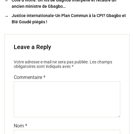
←
Côte d’Ivoire: Un fils de Gagnoa interpelle et recadre un
b
er
ancien ministre de Gbagbo…
o
→
Justice internationale-Un Plan Commun à la CPI? Gbagbo et
o
Blé Goudé piégés !
k
Leave a Reply
Votre adresse e-mail ne sera pas publiée.
Les champs
obligatoires sont indiqués avec
*
Commentaire
*
Nom
*