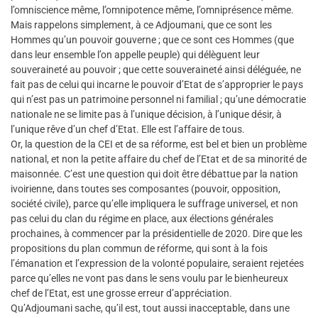
l’omniscience même, l’omnipotence même, l’omniprésence même.
Mais rappelons simplement, à ce Adjoumani, que ce sont les
Hommes qu’un pouvoir gouverne ; que ce sont ces Hommes (que
dans leur ensemble l’on appelle peuple) qui délèguent leur
souveraineté au pouvoir ; que cette souveraineté ainsi déléguée, ne
fait pas de celui qui incarne le pouvoir d’Etat de s’approprier le pays
qui n’est pas un patrimoine personnel ni familial ; qu’une démocratie
nationale ne se limite pas à l’unique décision, à l’unique désir, à
l’unique rêve d’un chef d’Etat. Elle est l’affaire de tous.
Or, la question de la CEI et de sa réforme, est bel et bien un problème
national, et non la petite affaire du chef de l’Etat et de sa minorité de
maisonnée. C’est une question qui doit être débattue par la nation
ivoirienne, dans toutes ses composantes (pouvoir, opposition,
société civile), parce qu’elle impliquera le suffrage universel, et non
pas celui du clan du régime en place, aux élections générales
prochaines, à commencer par la présidentielle de 2020. Dire que les
propositions du plan commun de réforme, qui sont à la fois
l’émanation et l’expression de la volonté populaire, seraient rejetées
parce qu’elles ne vont pas dans le sens voulu par le bienheureux
chef de l’Etat, est une grosse erreur d’appréciation.
Qu’Adjoumani sache, qu’il est, tout aussi inacceptable, dans une