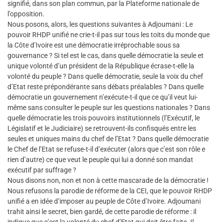
signifié, dans son plan commun, par la Plateforme nationale de
l’opposition.
Nous posons, alors, les questions suivantes à Adjoumani : Le
pouvoir RHDP unifié ne crie-t-il pas sur tous les toits du monde que
la Côte d’Ivoire est une démocratie irréprochable sous sa
gouvernance ? Si tel est le cas, dans quelle démocratie la seule et
unique volonté d’un président de la République écrase-t-elle la
volonté du peuple ? Dans quelle démocratie, seule la voix du chef
d’Etat reste prépondérante sans débats préalables ? Dans quelle
démocratie un gouvernement n’exécute-t-il que ce qu’il veut lui-
même sans consulter le peuple sur les questions nationales ? Dans
quelle démocratie les trois pouvoirs institutionnels (l’Exécutif, le
Législatif et le Judiciaire) se retrouvent-ils confisqués entre les
seules et uniques mains du chef de l’Etat ? Dans quelle démocratie
le Chef de l’Etat se refuse-t-il d’exécuter (alors que c’est son rôle e
rien d’autre) ce que veut le peuple qui lui a donné son mandat
exécutif par suffrage ?
Nous disons non, non et non à cette mascarade de la démocratie !
Nous refusons la parodie de réforme de la CEI, que le pouvoir RHDP
unifié a en idée d’imposer au peuple de Côte d’Ivoire. Adjoumani
trahit ainsi le secret, bien gardé, de cette parodie de réforme : il