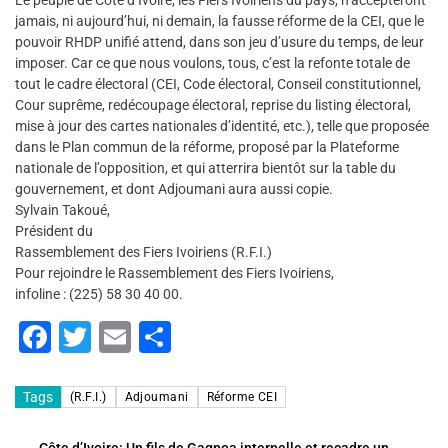
Le peuple de Côte d’Ivoire, les Fiers Ivoiriens du pays, n’accepteront
jamais, ni aujourd’hui, ni demain, la fausse réforme de la CEI, que le
pouvoir RHDP unifié attend, dans son jeu d’usure du temps, de leur
imposer. Car ce que nous voulons, tous, c’est la refonte totale de
tout le cadre électoral (CEI, Code électoral, Conseil constitutionnel,
Cour suprême, redécoupage électoral, reprise du listing électoral,
mise à jour des cartes nationales d’identité, etc.), telle que proposée
dans le Plan commun de la réforme, proposé par la Plateforme
nationale de l’opposition, et qui atterrira bientôt sur la table du
gouvernement, et dont Adjoumani aura aussi copie.
Sylvain Takoué,
Président du
Rassemblement des Fiers Ivoiriens (R.F.I.)
Pour rejoindre le Rassemblement des Fiers Ivoiriens,
infoline : (225) 58 30 40 00.
F
T
E
P
a
wi
m
ar
c
tt
ai
ta
Tags
(R.F.I.)
Adjoumani
Réforme CEI
e
er
l
g