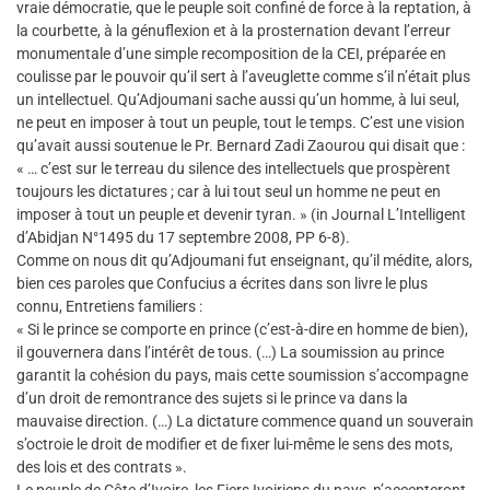
vraie démocratie, que le peuple soit confiné de force à la reptation, à
la courbette, à la génuflexion et à la prosternation devant l’erreur
monumentale d’une simple recomposition de la CEI, préparée en
coulisse par le pouvoir qu’il sert à l’aveuglette comme s’il n’était plus
un intellectuel. Qu’Adjoumani sache aussi qu’un homme, à lui seul,
ne peut en imposer à tout un peuple, tout le temps. C’est une vision
qu’avait aussi soutenue le Pr. Bernard Zadi Zaourou qui disait que :
« … c’est sur le terreau du silence des intellectuels que prospèrent
toujours les dictatures ; car à lui tout seul un homme ne peut en
imposer à tout un peuple et devenir tyran. » (in Journal L’Intelligent
d’Abidjan N°1495 du 17 septembre 2008, PP 6-8).
Comme on nous dit qu’Adjoumani fut enseignant, qu’il médite, alors,
bien ces paroles que Confucius a écrites dans son livre le plus
connu, Entretiens familiers :
« Si le prince se comporte en prince (c’est-à-dire en homme de bien),
il gouvernera dans l’intérêt de tous. (…) La soumission au prince
garantit la cohésion du pays, mais cette soumission s’accompagne
d’un droit de remontrance des sujets si le prince va dans la
mauvaise direction. (…) La dictature commence quand un souverain
s’octroie le droit de modifier et de fixer lui-même le sens des mots,
des lois et des contrats ».