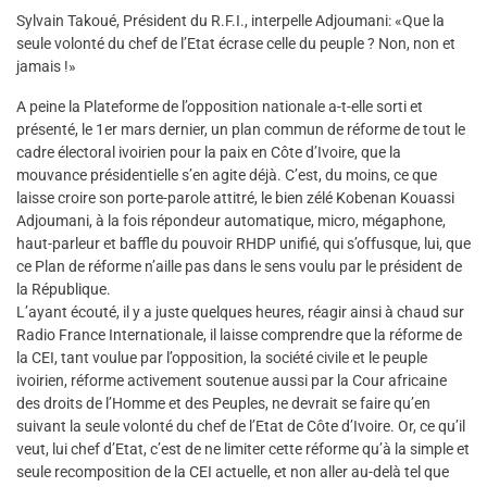
Sylvain Takoué, Président du R.F.I., interpelle Adjoumani: «Que la
seule volonté du chef de l’Etat écrase celle du peuple ? Non, non et
jamais !»
A peine la Plateforme de l’opposition nationale a-t-elle sorti et
présenté, le 1er mars dernier, un plan commun de réforme de tout le
cadre électoral ivoirien pour la paix en Côte d’Ivoire, que la
mouvance présidentielle s’en agite déjà. C’est, du moins, ce que
laisse croire son porte-parole attitré, le bien zélé Kobenan Kouassi
Adjoumani, à la fois répondeur automatique, micro, mégaphone,
haut-parleur et baffle du pouvoir RHDP unifié, qui s’offusque, lui, que
ce Plan de réforme n’aille pas dans le sens voulu par le président de
la République.
L’ayant écouté, il y a juste quelques heures, réagir ainsi à chaud sur
Radio France Internationale, il laisse comprendre que la réforme de
la CEI, tant voulue par l’opposition, la société civile et le peuple
ivoirien, réforme activement soutenue aussi par la Cour africaine
des droits de l’Homme et des Peuples, ne devrait se faire qu’en
suivant la seule volonté du chef de l’Etat de Côte d’Ivoire. Or, ce qu’il
veut, lui chef d’Etat, c’est de ne limiter cette réforme qu’à la simple et
seule recomposition de la CEI actuelle, et non aller au-delà tel que