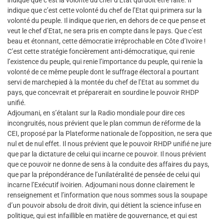
indique que c’est la volonté du chef d’Etat qui doit être faite. Il
indique que c’est cette volonté du chef de l’Etat qui primera sur la
volonté du peuple. Il indique que rien, en dehors de ce que pense et
veut le chef d’Etat, ne sera pris en compte dans le pays. Que c’est
beau et étonnant, cette démocratie irréprochable en Côte d’Ivoire !
C’est cette stratégie foncièrement anti-démocratique, qui renie
l’existence du peuple, qui renie l’importance du peuple, qui renie la
volonté de ce même peuple dont le suffrage électoral a pourtant
servi de marchepied à la montée du chef de l’Etat au sommet du
pays, que concevrait et préparerait en sourdine le pouvoir RHDP
unifié.
Adjoumani, en s’étalant sur la Radio mondiale pour dire ces
incongruités, nous prévient que le plan commun de réforme de la
CEI, proposé par la Plateforme nationale de l’opposition, ne sera que
nul et de nul effet. Il nous prévient que le pouvoir RHDP unifié ne jure
que par la dictature de celui qui incarne ce pouvoir. Il nous prévient
que ce pouvoir ne donne de sens à la conduite des affaires du pays,
que par la prépondérance de l’unilatéralité de pensée de celui qui
incarne l’Exécutif ivoirien. Adjoumani nous donne clairement le
renseignement et l’information que nous sommes sous la soupape
d’un pouvoir absolu de droit divin, qui détient la science infuse en
politique, qui est infaillible en matière de gouvernance, et qui est