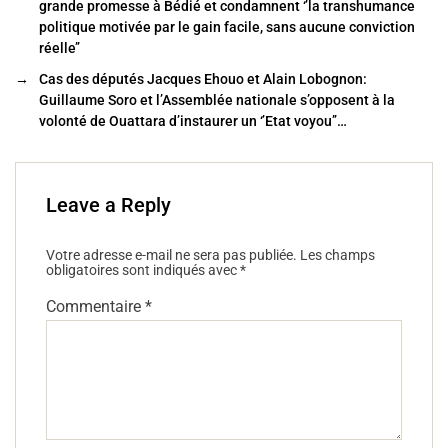
b
er
grande promesse à Bédié et condamnent ‘’la transhumance
o
politique motivée par le gain facile, sans aucune conviction
réelle’’
o
→
Cas des députés Jacques Ehouo et Alain Lobognon:
k
Guillaume Soro et l’Assemblée nationale s’opposent à la
volonté de Ouattara d’instaurer un ‘’Etat voyou’’…
Leave a Reply
Votre adresse e-mail ne sera pas publiée.
Les champs
obligatoires sont indiqués avec
*
Commentaire
*