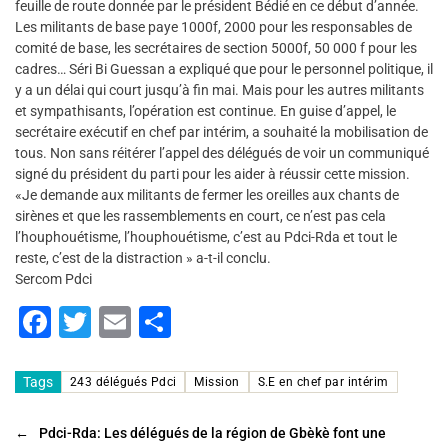
feuille de route donnée par le président Bédié en ce début d’année.
Les militants de base paye 1000f, 2000 pour les responsables de
comité de base, les secrétaires de section 5000f, 50 000 f pour les
cadres… Séri Bi Guessan a expliqué que pour le personnel politique, il
y a un délai qui court jusqu’à fin mai. Mais pour les autres militants
et sympathisants, l’opération est continue. En guise d’appel, le
secrétaire exécutif en chef par intérim, a souhaité la mobilisation de
tous. Non sans réitérer l’appel des délégués de voir un communiqué
signé du président du parti pour les aider à réussir cette mission.
«Je demande aux militants de fermer les oreilles aux chants de
sirènes et que les rassemblements en court, ce n’est pas cela
l’houphouétisme, l’houphouétisme, c’est au Pdci-Rda et tout le
reste, c’est de la distraction » a-t-il conclu.
Sercom Pdci
F
T
E
P
a
wi
m
ar
c
tt
ai
ta
Tags
243 délégués Pdci
Mission
S.E en chef par intérim
e
er
l
g
←
Pdci-Rda: Les délégués de la région de Gbèkè font une