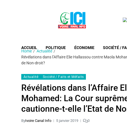
ACCUEIL
POLITIQUE
ÉCONOMIE
SOCIÉTÉ / FA
Home
Actualité
Révélations dans l’Affaire Elie Hallassou contre Maola Mohamed
de Non-droit?
Actualité
Société / Faits et Méfaits
Révélations dans l’Affaire 
Mohamed: La Cour suprême a-
cautionne-t-elle l’Etat de N
By
Ivoire Canal Info
5 janvier 2019
0