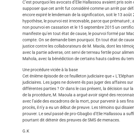
C’est pourquoi les avocats d’Elie Hallassou avaient pris soin 
supposer que cet arrêt fut considéré comme un arrêt par défau
encore expiré le lendemain de la signification, soit le 13 ao
hypothèse, le pourvoi est irrecevable, parce que prématuré ; a
non pourvoi en cassation et le 15 septembre 2015 un certificat
manifeste qu’en tout état de cause, le pourvoi formé par Ma
compte. On se demande bien pourquoi. En tout état de cause
justice contre les collaborateurs de M. Maola, dont les tém
avec la partie adverse, ont servi de terreau fertile pour alim
Mahola, avec la bénédiction de certains hauts cadres du tem
Une procédure viciée à la base
Cet énième épisode de ce feuilleton judiciaire que « L’Elépha
judiciaires. Les juges ne doivent-ils pas juger des affaires 
différentes parties ? Or dans le cas présent, la décision sur
de la procédure, M. Maoula a argué avoir signé des reconnais
avec l’aide des escadrons de la mort, pour parvenir à ses fin
procès, il n’y a eu un début de preuve. Les témoins qui disaie
prouver. Le seul passé de pro-Gbagbo d’Elie Hallassou a suffi
pourtant dit détenir des preuves de SMS de menaces.
G.K