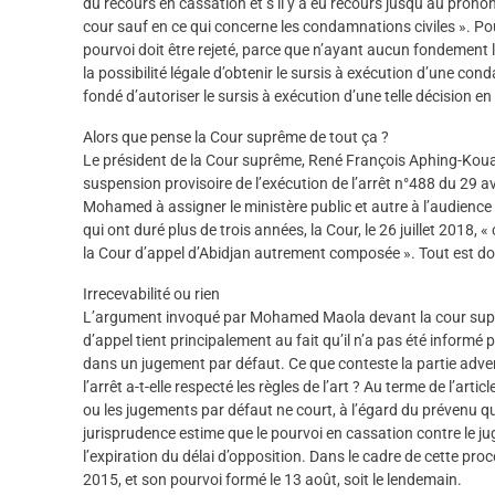
du recours en cassation et s’il y a eu recours jusqu’au prononcé
cour sauf en ce qui concerne les condamnations civiles ». Pour
pourvoi doit être rejeté, parce que n’ayant aucun fondement lé
la possibilité légale d’obtenir le sursis à exécution d’une con
fondé d’autoriser le sursis à exécution d’une telle décision en
Alors que pense la Cour suprême de tout ça ?
Le président de la Cour suprême, René François Aphing-Kou
suspension provisoire de l’exécution de l’arrêt n°488 du 29 a
Mohamed à assigner le ministère public et autre à l’audience
qui ont duré plus de trois années, la Cour, le 26 juillet 2018, 
la Cour d’appel d’Abidjan autrement composée ». Tout est don
Irrecevabilité ou rien
L’argument invoqué par Mohamed Maola devant la cour suprêm
d’appel tient principalement au fait qu’il n’a pas été informé p
dans un jugement par défaut. Ce que conteste la partie advers
l’arrêt a-t-elle respecté les règles de l’art ? Au terme de l’art
ou les jugements par défaut ne court, à l’égard du prévenu que
jurisprudence estime que le pourvoi en cassation contre le ju
l’expiration du délai d’opposition. Dans le cadre de cette proc
2015, et son pourvoi formé le 13 août, soit le lendemain.