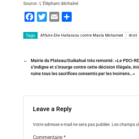
Source : L’Éléphant déchaîné
F
T
E
P
a
wi
m
ar
c
tt
ai
ta
Tags
Affaire Elie Hallassou contre Maola Mohamed
droit
e
er
l
g
b
er
←
Mairie du Plateau/Guikahué très remonté: «Le PDCI-R
o
s’indigne et s’insurge contre cette décision illégale, in
o
ruine tous les sacrifices consentis par les Ivoiriens…»
k
Leave a Reply
Votre adresse e-mail ne sera pas publiée.
Les champs ob
Commentaire
*