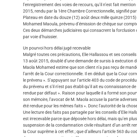
l’enregistrement des voies de recours, qu’il n’est fait mentio
2015, rendu par la 1ère Chambre Correctionnelle, signifié par
Plateau en date du douze (12) août deux mille quinze (2015)
Mohamed Maoula, prévenu d’émission de chèque sur compte c
Ces deux démarches judiciaires qui consacrent la forclusion 
par voie d’huissier.
Un pourvoi hors délai jugé recevable
Malgré toutes ces précautions, Elie Hallassou et ses consei
13 août 2015, doublé d’une demande de sursis à exécution de
Maola Mohamed estime que son client n’a pas reçu de mandem
l’arrêt de la Cour correctionnelle. Il en déduit que la Cour co
le prévenu ». S’appuyant sur l’article 403 du code de procédure
du prévenu et s’il n’est pas établi qu’il ait eu connaissance 
rendue par défaut ». Raison pour laquelle il a formé son pourvo
son mémoire, l’avocat de M. Maola accuse la partie adverses d
été rendue pour les mêmes faits ». Donc l’autorité de la chose 
Une lecture des faits pas partagée par les conseils d’Elie Ha
est irrecevable parce que déposée hors délai, mais qu’en plus
suspension de la condamnation civile résultant d’un arrêt ren
la Cour suprême à cet effet ; que d’ailleurs l’article 563 du 