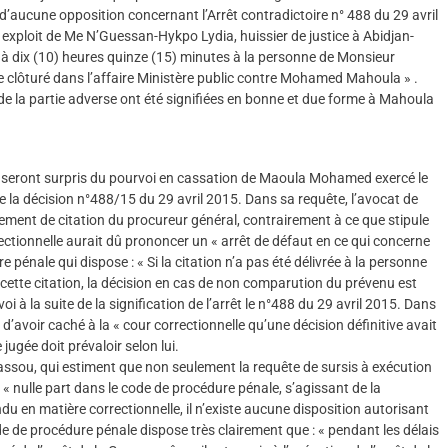
n d’aucune opposition concernant l’Arrêt contradictoire n° 488 du 29 avril
 exploit de Me N’Guessan-Hykpo Lydia, huissier de justice à Abidjan-
 à dix (10) heures quinze (15) minutes à la personne de Monsieur
lôturé dans l’affaire Ministère public contre Mohamed Mahoula » .
de la partie adverse ont été signifiées en bonne et due forme à Mahoula
ls seront surpris du pourvoi en cassation de Maoula Mohamed exercé le
 la décision n°488/15 du 29 avril 2015. Dans sa requête, l’avocat de
ent de citation du procureur général, contrairement à ce que stipule
rrectionnelle aurait dû prononcer un « arrêt de défaut en ce qui concerne
 pénale qui dispose : « Si la citation n’a pas été délivrée à la personne
de cette citation, la décision en cas de non comparution du prévenu est
i à la suite de la signification de l’arrêt le n°488 du 29 avril 2015. Dans
’avoir caché à la « cour correctionnelle qu’une décision définitive avait
jugée doit prévaloir selon lui.
llassou, qui estiment que non seulement la requête de sursis à exécution
 « nulle part dans le code de procédure pénale, s’agissant de la
du en matière correctionnelle, il n’existe aucune disposition autorisant
code de procédure pénale dispose très clairement que : « pendant les délais