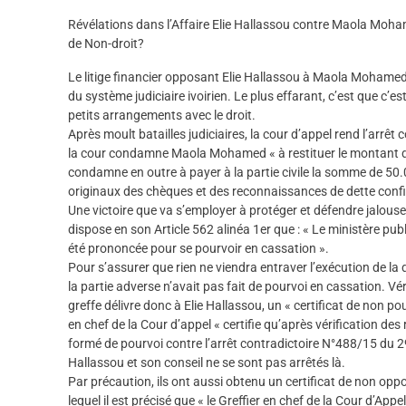
Révélations dans l’Affaire Elie Hallassou contre Maola Mohamed
de Non-droit?
Le litige financier opposant Elie Hallassou à Maola Mohame
du système judiciaire ivoirien. Le plus effarant, c’est que c’e
petits arrangements avec le droit.
Après moult batailles judiciaires, la cour d’appel rend l’arrêt
la cour condamne Maola Mohamed « à restituer le montant d
condamne en outre à payer à la partie civile la somme de 50.
originaux des chèques et des reconnaissances de dette conf
Une victoire que va s’employer à protéger et défendre jalous
dispose en son Article 562 alinéa 1er que : « Le ministère publ
été prononcée pour se pourvoir en cassation ».
Pour s’assurer que rien ne viendra entraver l’exécution de la d
la partie adverse n’avait pas fait de pourvoi en cassation. Vér
greffe délivre donc à Elie Hallassou, un « certificat de non pou
en chef de la Cour d’appel « certifie qu’après vérification de
formé de pourvoi contre l’arrêt contradictoire N°488/15 du 29
Hallassou et son conseil ne se sont pas arrêtés là.
Par précaution, ils ont aussi obtenu un certificat de non opp
lequel il est précisé que « le Greffier en chef de la Cour d’Appe