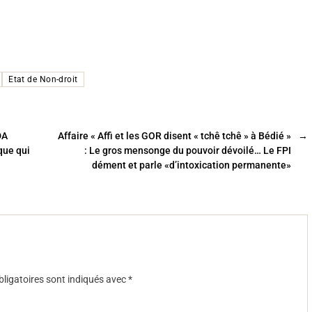
Etat de Non-droit
DA
Affaire « Affi et les GOR disent « tchê tchê » à Bédié »
→
ique qui
: Le gros mensonge du pouvoir dévoilé… Le FPI
dément et parle «d’intoxication permanente»
ligatoires sont indiqués avec
*