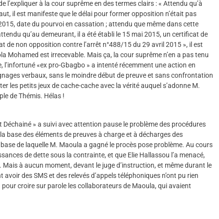
de l’expliquer à la cour suprême en des termes clairs : « Attendu qu’à
t, il est manifeste que le délai pour former opposition n’était pas
ût 2015, date du pourvoi en cassation ; attendu que même dans cette
ttendu qu’au demeurant, il a été établi le 15 mai 2015, un certificat de
 de non opposition contre l’arrêt n°488/15 du 29 avril 2015 », il est
ola Mohamed est irrecevable. Mais ça, la cour suprême n’en a pas tenu
, l’infortuné «ex pro-Gbagbo » a intenté récemment une action en
oignages verbaux, sans le moindre début de preuve et sans confrontation
enter les petits jeux de cache-cache avec la vérité auquel s’adonne M.
ple de Thémis. Hélas !
nt Déchainé » a suivi avec attention pause le problème des procédures
sur la base des éléments de preuves à charge et à décharges des
 la base de laquelle M. Maoula a gagné le procès pose problème. Au cours
sances de dette sous la contrainte, et que Elie Hallassou l’a menacé,
s. Mais à aucun moment, devant le juge d’instruction, et même durant le
nt avoir des SMS et des relevés d’appels téléphoniques n’ont pu rien
 pour croire sur parole les collaborateurs de Maoula, qui avaient