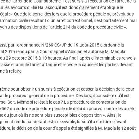
 de l’arrêt de la Cour suprême, il est sursis à l’exécution de l’arrêt de la
 les avocats d’Elie Hallassou, il est donc clairement établi que le
gal : « Que de la sorte, dès lors que la procédure pénale ne prévoit pas
damnation civile résultant d’un arrêt correctionnel, il est parfaitement mal
 vertu des dispositions de l’article 214 du code de procédure civile ».
assi, par l’ordonnance N°269 CS/JP du 19 août 2015 a ordonné la
vril 2015 rendu par la Cour d’appel d’Abidjan et autorisé M. Maoula
 du 29 octobre 2015 à 10 heures. Au final, après d’interminables renvois
« casse et annule l’arrêt attaqué et renvoie la cause et les parties devant
c à refaire.
e pour obtenir un sursis à exécution et casser la décision de la cour
ar le procureur général de la procédure. Dès lors, il considère qu’il est
e. Soit. Même si tel était le cas ? La procédure de contestation de
icle 562 du code de procédure pénale « le délai du pourvoi contre les arrêts
 du jour où ils ne sont plus susceptibles d’opposition ». Ainsi, la
gement rendu par défaut est irrecevable, lorsqu’il a été formé avant
édure, la décision de la cour d’appel a été signifiée à M. Maola le 12 août