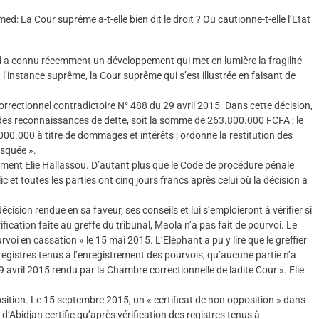
: La Cour suprême a-t-elle bien dit le droit ? Ou cautionne-t-elle l’Etat
d a connu récemment un développement qui met en lumière la fragilité
st l’instance suprême, la Cour suprême qui s’est illustrée en faisant de
 correctionnel contradictoire N° 488 du 29 avril 2015. Dans cette décision,
es reconnaissances de dette, soit la somme de 263.800.000 FCFA ; le
000.000 à titre de dommages et intérêts ; ordonne la restitution des
isquée ».
ement Elie Hallassou. D’autant plus que le Code de procédure pénale
ic et toutes les parties ont cinq jours francs après celui où la décision a
écision rendue en sa faveur, ses conseils et lui s’emploieront à vérifier si
ification faite au greffe du tribunal, Maola n’a pas fait de pourvoi. Le
rvoi en cassation » le 15 mai 2015. L’Eléphant a pu y lire que le greffier
s registres tenus à l’enregistrement des pourvois, qu’aucune partie n’a
 avril 2015 rendu par la Chambre correctionnelle de ladite Cour ». Elie
osition. Le 15 septembre 2015, un « certificat de non opposition » dans
l d’Abidjan certifie qu’après vérification des registres tenus à