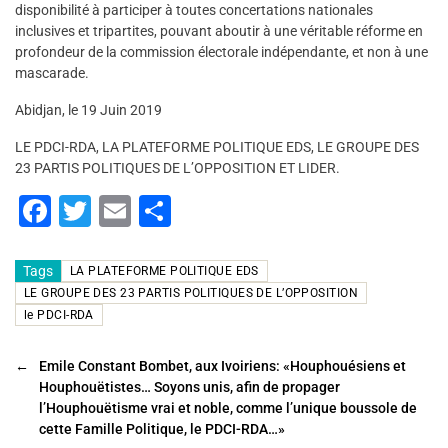
disponibilité à participer à toutes concertations nationales
inclusives et tripartites, pouvant aboutir à une véritable réforme en
profondeur de la commission électorale indépendante, et non à une
mascarade.
Abidjan, le 19 Juin 2019
LE PDCI-RDA, LA PLATEFORME POLITIQUE EDS, LE GROUPE DES
23 PARTIS POLITIQUES DE L’OPPOSITION ET LIDER.
F
T
E
P
a
wi
m
ar
c
tt
ai
ta
Tags
LA PLATEFORME POLITIQUE EDS
LE GROUPE DES 23 PARTIS POLITIQUES DE L’OPPOSITION
e
er
l
g
le PDCI-RDA
b
er
o
←
Emile Constant Bombet, aux Ivoiriens: «Houphouésiens et
Houphouëtistes… Soyons unis, afin de propager
o
l’Houphouëtisme vrai et noble, comme l’unique boussole de
k
cette Famille Politique, le PDCI-RDA…»