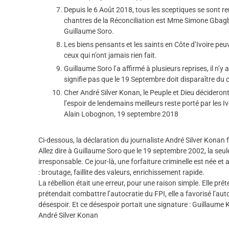
Depuis le 6 Août 2018, tous les sceptiques se sont re
chantres de la Réconciliation est Mme Simone Gbagb
Guillaume Soro.
Les biens pensants et les saints en Côte d’Ivoire peuv
ceux qui n’ont jamais rien fait.
Guillaume Soro l’a affirmé à plusieurs reprises, il n’
signifie pas que le 19 Septembre doit disparaître du 
Cher André Silver Konan, le Peuple et Dieu décidero
l’espoir de lendemains meilleurs reste porté par les Iv
Alain Lobognon, 19 septembre 2018
Ci-dessous, la déclaration du journaliste André Silver Kona
Allez dire à Guillaume Soro que le 19 septembre 2002, la seule 
irresponsable. Ce jour-là, une forfaiture criminelle est née 
: broutage, faillite des valeurs, enrichissement rapide.
La rébellion était une erreur, pour une raison simple. Elle prét
prétendait combattre l’autocratie du FPI, elle a favorisé l’
désespoir. Et ce désespoir portait une signature : Guillaume K
André Silver Konan