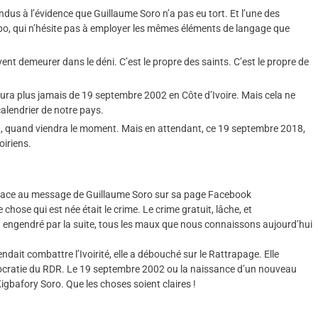
ndus à l’évidence que Guillaume Soro n’a pas eu tort. Et l’une des
o, qui n’hésite pas à employer les mêmes éléments de langage que
ent demeurer dans le déni. C’est le propre des saints. C’est le propre de
y aura plus jamais de 19 septembre 2002 en Côte d’Ivoire. Mais cela ne
calendrier de notre pays.
nt, quand viendra le moment. Mais en attendant, ce 19 septembre 2018,
oiriens.
n face au message de Guillaume Soro sur sa page Facebook
chose qui est née était le crime. Le crime gratuit, lâche, et
et a engendré par la suite, tous les maux que nous connaissons aujourd’hui
endait combattre l’Ivoirité, elle a débouché sur le Rattrapage. Elle
autocratie du RDR. Le 19 septembre 2002 ou la naissance d’un nouveau
igbafory Soro. Que les choses soient claires !