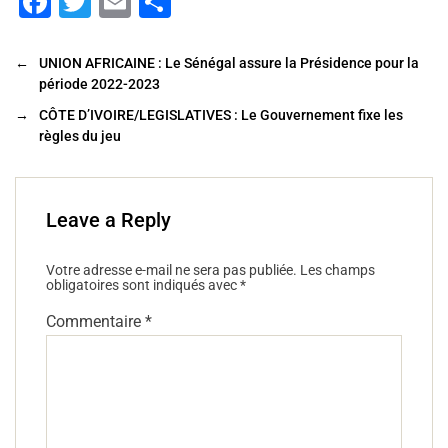
F
T
E
P
a
wi
m
ar
c
tt
ai
ta
←
UNION AFRICAINE : Le Sénégal assure la Présidence pour la
période 2022-2023
e
er
l
g
→
CÔTE D’IVOIRE/LEGISLATIVES : Le Gouvernement fixe les
b
er
règles du jeu
o
o
k
Leave a Reply
Votre adresse e-mail ne sera pas publiée.
Les champs
obligatoires sont indiqués avec
*
Commentaire
*