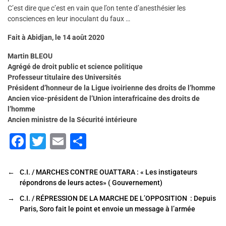
C’est dire que c’est en vain que l’on tente d’anesthésier les
consciences en leur inoculant du faux …
Fait à Abidjan, le 14 août 2020
Martin BLEOU
Agrégé de droit public et science politique
Professeur titulaire des Universités
Président d’honneur de la Ligue ivoirienne des droits de l’homme
Ancien vice-président de l’Union interafricaine des droits de
l’homme
Ancien ministre de la Sécurité intérieure
F
T
E
P
a
wi
m
ar
c
tt
ai
ta
←
C.I. / MARCHES CONTRE OUATTARA : « Les instigateurs
répondrons de leurs actes» ( Gouvernement)
e
er
l
g
→
C.I. / RÉPRESSION DE LA MARCHE DE L’OPPOSITION : Depuis
b
er
Paris, Soro fait le point et envoie un message à l’armée
o