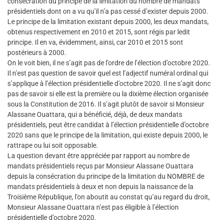
consécration du principe de la limitation du nombre de mandats
présidentiels dont on a vu qu’il n’a pas cessé d’exister depuis 2000.
Le principe de la limitation existant depuis 2000, les deux mandats,
obtenus respectivement en 2010 et 2015, sont régis par ledit
principe. Il en va, évidemment, ainsi, car 2010 et 2015 sont
postérieurs à 2000.
On le voit bien, il ne s’agit pas de l’ordre de l’élection d’octobre 2020.
Il n’est pas question de savoir quel est l’adjectif numéral ordinal qui
s’applique à l’élection présidentielle d’octobre 2020. Il ne s’agit donc
pas de savoir si elle est la première ou la dixième élection organisée
sous la Constitution de 2016. Il s’agit plutôt de savoir si Monsieur
Alassane Ouattara, qui a bénéficié, déjà, de deux mandats
présidentiels, peut être candidat à l’élection présidentielle d’octobre
2020 sans que le principe de la limitation, qui existe depuis 2000, le
rattrape ou lui soit opposable.
La question devant être appréciée par rapport au nombre de
mandats présidentiels reçus par Monsieur Alassane Ouattara
depuis la consécration du principe de la limitation du NOMBRE de
mandats présidentiels à deux et non depuis la naissance de la
Troisième République, l’on aboutit au constat qu’au regard du droit,
Monsieur Alassane Ouattara n’est pas éligible à l’élection
présidentielle d’octobre 2020.