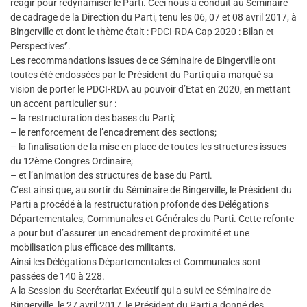
réagir pour redynamiser le Parti. Ceci nous a conduit au Séminaire
de cadrage de la Direction du Parti, tenu les 06, 07 et 08 avril 2017, à
Bingerville et dont le thème était : PDCI-RDA Cap 2020 : Bilan et
Perspectives‘’.
Les recommandations issues de ce Séminaire de Bingerville ont
toutes été endossées par le Président du Parti qui a marqué sa
vision de porter le PDCI-RDA au pouvoir d’Etat en 2020, en mettant
un accent particulier sur :
– la restructuration des bases du Parti;
– le renforcement de l’encadrement des sections;
– la finalisation de la mise en place de toutes les structures issues
du 12ème Congres Ordinaire;
– et l’animation des structures de base du Parti.
C’est ainsi que, au sortir du Séminaire de Bingerville, le Président du
Parti a procédé à la restructuration profonde des Délégations
Départementales, Communales et Générales du Parti. Cette refonte
a pour but d’assurer un encadrement de proximité et une
mobilisation plus efficace des militants.
Ainsi les Délégations Départementales et Communales sont
passées de 140 à 228.
A la Session du Secrétariat Exécutif qui a suivi ce Séminaire de
Bingerville, le 27 avril 2017, le Président du Parti a donné des