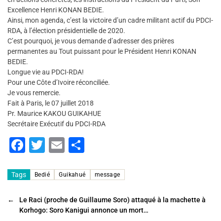
Excellence Henri KONAN BEDIE.
Ainsi, mon agenda, c’est la victoire d’un cadre militant actif du PDCI-
RDA, à l’élection présidentielle de 2020.
C’est pourquoi, je vous demande d’adresser des prières
permanentes au Tout puissant pour le Président Henri KONAN
BEDIE.
Longue vie au PDCI-RDA!
Pour une Côte d’Ivoire réconciliée.
Je vous remercie.
Fait à Paris, le 07 juillet 2018
Pr. Maurice KAKOU GUIKAHUE
Secrétaire Exécutif du PDCI-RDA
F
T
E
P
a
wi
m
ar
c
tt
ai
ta
Tags
Bedié
Guikahué
message
e
er
l
g
←
Le Raci (proche de Guillaume Soro) attaqué à la machette à
b
er
Korhogo: Soro Kanigui annonce un mort…