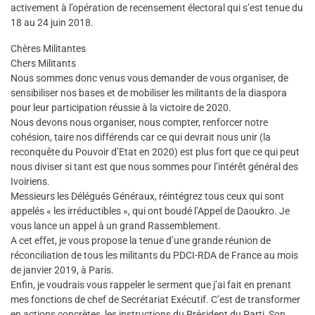
activement à l’opération de recensement électoral qui s’est tenue du
18 au 24 juin 2018.
Chères Militantes
Chers Militants
Nous sommes donc venus vous demander de vous organiser, de
sensibiliser nos bases et de mobiliser les militants de la diaspora
pour leur participation réussie à la victoire de 2020.
Nous devons nous organiser, nous compter, renforcer notre
cohésion, taire nos différends car ce qui devrait nous unir (la
reconquête du Pouvoir d’Etat en 2020) est plus fort que ce qui peut
nous diviser si tant est que nous sommes pour l’intérêt général des
Ivoiriens.
Messieurs les Délégués Généraux, réintégrez tous ceux qui sont
appelés « les irréductibles », qui ont boudé l’Appel de Daoukro. Je
vous lance un appel à un grand Rassemblement.
A cet effet, je vous propose la tenue d’une grande réunion de
réconciliation de tous les militants du PDCI-RDA de France au mois
de janvier 2019, à Paris.
Enfin, je voudrais vous rappeler le serment que j’ai fait en prenant
mes fonctions de chef de Secrétariat Exécutif. C’est de transformer
en actions concrètes, les instructions du Président du Parti, Son