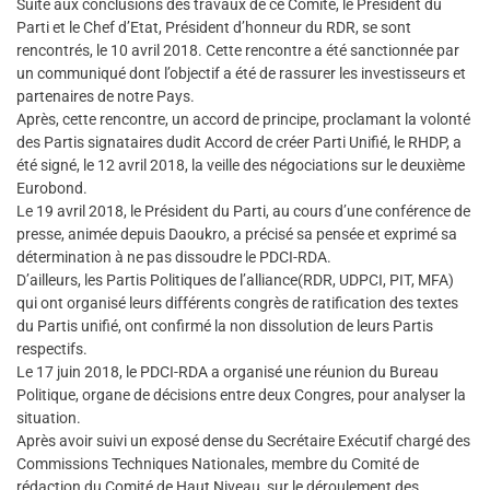
Suite aux conclusions des travaux de ce Comité, le Président du
Parti et le Chef d’Etat, Président d’honneur du RDR, se sont
rencontrés, le 10 avril 2018. Cette rencontre a été sanctionnée par
un communiqué dont l’objectif a été de rassurer les investisseurs et
partenaires de notre Pays.
Après, cette rencontre, un accord de principe, proclamant la volonté
des Partis signataires dudit Accord de créer Parti Unifié, le RHDP, a
été signé, le 12 avril 2018, la veille des négociations sur le deuxième
Eurobond.
Le 19 avril 2018, le Président du Parti, au cours d’une conférence de
presse, animée depuis Daoukro, a précisé sa pensée et exprimé sa
détermination à ne pas dissoudre le PDCI-RDA.
D’ailleurs, les Partis Politiques de l’alliance(RDR, UDPCI, PIT, MFA)
qui ont organisé leurs différents congrès de ratification des textes
du Partis unifié, ont confirmé la non dissolution de leurs Partis
respectifs.
Le 17 juin 2018, le PDCI-RDA a organisé une réunion du Bureau
Politique, organe de décisions entre deux Congres, pour analyser la
situation.
Après avoir suivi un exposé dense du Secrétaire Exécutif chargé des
Commissions Techniques Nationales, membre du Comité de
rédaction du Comité de Haut Niveau, sur le déroulement des