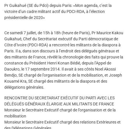
Pr Guikahué (SE du Pdci) depuis Paris: «Mon agenda, c’est la
victoire d’un cadre militant actif du PDCI-RDA, à l’élection
présidentielle de 2020»
Ce samedi 7 juillet, de 15h à 18h (heure de Paris), Pr Maurice Kakou
Guikahué, Chef du Secrétariat exécutif du Parti démocratique de
Côte d’Ivoire (PDCI-RDA) a rencontré les militants de la diaspora à
Paris. Il a, dans son discours à l’endroit des délégués généraux et
des militants de France, révélé la chronologie des faits qui prouve la
constance du Président Henri Konan Bédié, depuis l’Appel de
Daoukro, le 17 septembre 2014. Il avait à ses côtés Noel Akossi
Bendjo, SE chargé de l’organisation et de la mobilisation, et Joseph
Kouamé Kra, SE chargé des militants de la diaspora et des
délégations générales.
RENCONTRE DU SECRETARIAT EXÉCUTIF DU PARTI AVEC LES
DÉLÉGUÉS GÉNÉRAUX ÉLARGIE AUX MILITANTS DE FRANCE
Monsieur le Secrétaire Exécutif chargé de l’organisation et de la
mobilisation
Monsieur le Secrétaire Exécutif chargé des relations Extérieures et
des Délégations Générales