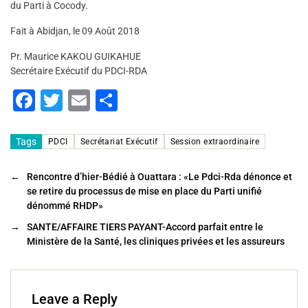
du Parti à Cocody.
Fait à Abidjan, le 09 Août 2018
Pr. Maurice KAKOU GUIKAHUE
Secrétaire Exécutif du PDCI-RDA
F
T
E
P
a
wi
m
ar
c
tt
ai
ta
Tags
PDCI
Secrétariat Exécutif
Session extraordinaire
e
er
l
g
←
Rencontre d’hier-Bédié à Ouattara : «Le Pdci-Rda dénonce et
b
er
se retire du processus de mise en place du Parti unifié
o
dénommé RHDP»
o
→
SANTE/AFFAIRE TIERS PAYANT-Accord parfait entre le
Ministère de la Santé, les cliniques privées et les assureurs
k
Leave a Reply