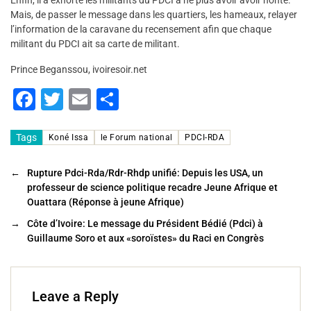
Enfin, il a exhorté les militants du PDCI à ne plus avoir avoir honte.
Mais, de passer le message dans les quartiers, les hameaux, relayer
l’information de la caravane du recensement afin que chaque
militant du PDCI ait sa carte de militant.
Prince Beganssou, ivoiresoir.net
F
T
E
P
a
wi
m
ar
c
tt
ai
ta
Tags
Koné Issa
le Forum national
PDCI-RDA
e
er
l
g
←
Rupture Pdci-Rda/Rdr-Rhdp unifié: Depuis les USA, un
b
er
professeur de science politique recadre Jeune Afrique et
Ouattara (Réponse à jeune Afrique)
o
→
Côte d’Ivoire: Le message du Président Bédié (Pdci) à
o
Guillaume Soro et aux «soroïstes» du Raci en Congrès
k
Leave a Reply