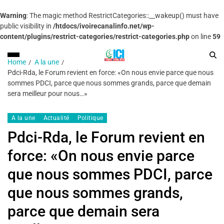
Warning
: The magic method RestrictCategories::__wakeup() must have
public visibility in
/htdocs/ivoirecanalinfo.net/wp-
content/plugins/restrict-categories/restrict-categories.php
on line
59
Home
A la une
Pdci-Rda, le Forum revient en force: «On nous envie parce que nous
sommes PDCI, parce que nous sommes grands, parce que demain
sera meilleur pour nous…»
A la une
Actualité
Politique
Pdci-Rda, le Forum revient en
force: «On nous envie parce
que nous sommes PDCI, parce
que nous sommes grands,
parce que demain sera