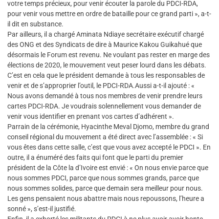
votre temps précieux, pour venir écouter la parole du PDCI-RDA,
pour venir vous mettre en ordre de bataille pour ce grand parti », a-t-
il dit en substance.
Par ailleurs, il a chargé Aminata Ndiaye secrétaire exécutif chargé
des ONG et des Syndicats de dire à Maurice Kakou Guikahué que
désormais le Forum est revenu. Ne voulant pas rester en marge des
élections de 2020, le mouvement veut peser lourd dans les débats.
C’est en cela que le président demande à tous les responsables de
venir et de s’approprier l’outil, le PDCI-RDA.Aussi a-t-il ajouté : «
Nous avons demandé à tous nos membres de venir prendre leurs
cartes PDCI-RDA. Je voudrais solennellement vous demander de
venir vous identifier en prenant vos cartes d’adhérent ».
Parrain de la cérémonie, Hyacinthe Meval Djomo, membre du grand
conseil régional du mouvement a été direct avec l’assemblée : « Si
vous êtes dans cette salle, c’est que vous avez accepté le PDCI ». En
outre, il a énuméré des faits qui font que le parti du premier
président de la Côte la d’Ivoire est envié : « On nous envie parce que
nous sommes PDCI, parce que nous sommes grands, parce que
nous sommes solides, parce que demain sera meilleur pour nous.
Les gens pensaient nous abattre mais nous repoussons, l’heure a
sonné », s’est-il justifié.