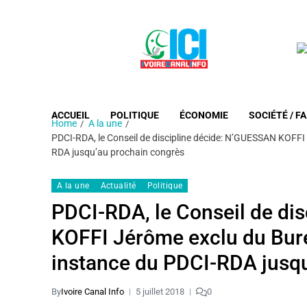
ACCUEIL
POLITIQUE
ÉCONOMIE
SOCIÉTÉ / FA
Home
A la une
PDCI-RDA, le Conseil de discipline décide: N’GUESSAN KOFFI 
RDA jusqu’au prochain congrès
A la une
Actualité
Politique
PDCI-RDA, le Conseil de di
KOFFI Jérôme exclu du Burea
instance du PDCI-RDA jusq
By
Ivoire Canal Info
5 juillet 2018
0