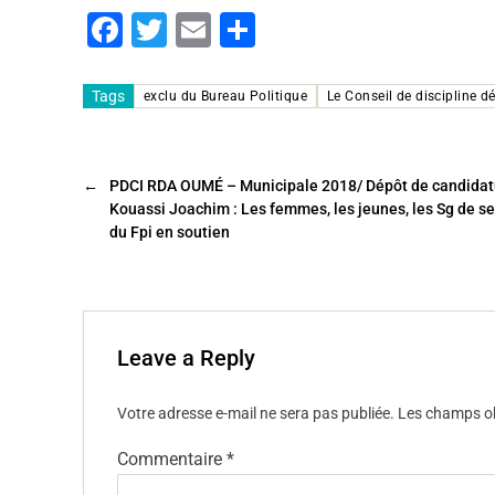
F
T
E
P
a
wi
m
ar
c
tt
ai
ta
Tags
exclu du Bureau Politique
Le Conseil de discipline d
e
er
l
g
b
er
←
PDCI RDA OUMÉ – Municipale 2018/ Dépôt de candidat
o
Kouassi Joachim : Les femmes, les jeunes, les Sg de se
o
du Fpi en soutien
k
Leave a Reply
Votre adresse e-mail ne sera pas publiée.
Les champs ob
Commentaire
*