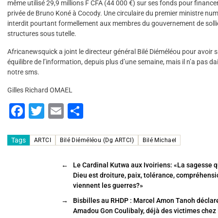
même utilisé 29,9 millions F CFA (44 000 €) sur ses fonds pour finance
privée de Bruno Koné à Cocody. Une circulaire du premier ministre n
interdit pourtant formellement aux membres du gouvernement de sollic
structures sous tutelle.
Africanewsquick a joint le directeur général Bilé Diéméléou pour avoir s
équilibre de l’information, depuis plus d’une semaine, mais il n’a pas da
notre sms.
Gilles Richard OMAEL
F
T
E
P
a
wi
m
ar
c
tt
ai
ta
Tags
ARTCI
Bilé Diéméléou (Dg ARTCI)
Bilé Michael
e
er
l
g
←
Le Cardinal Kutwa aux Ivoiriens: «La sagesse q
b
er
Dieu est droiture, paix, tolérance, compréhens
o
viennent les guerres?»
o
→
Bisbilles au RHDP : Marcel Amon Tanoh déclare
Amadou Gon Coulibaly, déjà des victimes chez 