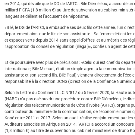
en 2014, qui dévoile que le DG de l’ARTCI, Bilé Diéméléou, a accordé un
milliard F CFA (1,8 million €) au titre de subvention au cabinet ministér
langues se délient et l’accusent de népotisme.
«Bilé, le DG de l’ARTCI, a embauché ses deux fils cette année, l’un dire
département ainsi que le fils de son assistante… Sa femme détient les 
et espaces verts depuis 2014 sans appel d’offres, et au mépris des règl
l’approbation du conseil de régulation (illégal)», confie un agent de cett
Et de poursuivre avec plus de précisions : «Celui qui est chef du dépar
internationale, Bilé Michael, était un simple agent à la communication d
assistante et son second fils, Bilé Paul) viennent directement de l’écol
responsabilité à la direction DCNS (Direction de la Confiance Numérique
Selon la Lettre du Continent LLC N°817 du 5 février 2020, la Haute au
(HABG) n’a pas osé ouvrir une procédure contre Bilé Diéméléou, le dire
régulation des télécommunications de Côte d’Ivoire (ARTCI), organe pu
contributeur du ministère de la communication, de l’économie numériqu
Koné entre 2011 et 2017. Selon un audit réalisé conjointement par les 
Auditeurs associés en Afrique en 2014, l’ARTCI a accordé un concours f
(1,8 million €) au titre de subvention au cabinet ministériel de Bruno K