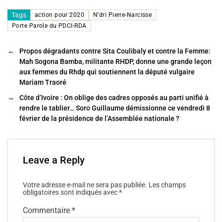
a
wi
m
ar
c
tt
ai
ta
Tags
action pour 2020
N’dri Pierre-Narcisse
Porte Parole du PDCI-RDA
e
er
l
g
b
er
←
Propos dégradants contre Sita Coulibaly et contre la Femme:
o
Mah Sogona Bamba, militante RHDP, donne une grande leçon
aux femmes du Rhdp qui soutiennent la député vulgaire
o
Mariam Traoré
k
→
Côte d’Ivoire : On oblige des cadres opposés au parti unifié à
rendre le tablier… Soro Guillaume démissionne ce vendredi 8
février de la présidence de l’Assemblée nationale ?
Leave a Reply
Votre adresse e-mail ne sera pas publiée.
Les champs
obligatoires sont indiqués avec
*
Commentaire
*