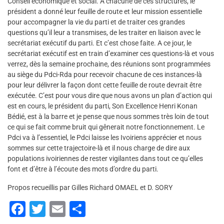
Conseil économique et social. A chacune de ces structures, le
président a donné leur feuille de route et leur mission essentielle
pour accompagner la vie du parti et de traiter ces grandes
questions qu’il leur a transmises, de les traiter en liaison avec le
secrétariat exécutif du parti. Et c’est chose faite. A ce jour, le
secrétariat exécutif est en train d’examiner ces questions-là et vous
verrez, dès la semaine prochaine, des réunions sont programmées
au siège du Pdci-Rda pour recevoir chacune de ces instances-là
pour leur délivrer la façon dont cette feuille de route devrait être
exécutée. C’est pour vous dire que nous avons un plan d’action qui
est en cours, le président du parti, Son Excellence Henri Konan
Bédié, est à la barre et je pense que nous sommes très loin de tout
ce qui se fait comme bruit qui gênerait notre fonctionnement. Le
Pdci va à l’essentiel, le Pdci laisse les Ivoiriens apprécier et nous
sommes sur cette trajectoire-là et il nous charge de dire aux
populations ivoiriennes de rester vigilantes dans tout ce qu’elles
font et d’être à l’écoute des mots d’ordre du parti.
Propos recueillis par Gilles Richard OMAEL et D. SORY
F
T
E
P