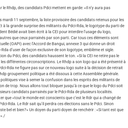
ar le Rhdp, des candidats Pdci mettent en garde: «Il n’y aura pas
 mardi 11 septembre, la liste provisoire des candidats retenus pour les
 à la grande surprise des militants du Pdci-Rda, le logotype du parti de
ent Bédié avait bien écrit à la CEI pour interdire l’usage du logo,
 autres que ceux parrainés par son parti. Car tous ces éléments sont
ctuelle (OAPI) avec l’Accord de Bangui, annexe 3 qui donne un droit
i-Rda d’user de façon exclusive de son logotype, emblème et sigle.
on du Pdci, des candidats haussent le ton. «Si la CEI ne retire pas le
s les différentes circonscriptions. Le Rhdp a son logo qui a été présenté à
Pdci-Rda ne figure pas sur ce nouveau logo suite à la décision de retrait
Le Rhdp groupement politique a été dissous à cette Assemblée générale.
politiques vise à semer la confusion dans les esprits des militants de
on de trop. Nous allons tout bloquer jusqu’à ce que le logo du Pdci soit
sieurs candidats parrainés par le Pdci-Rda de plusieurs localités.
uter que «tout le monde est conscients que c’est le Rdr qui a changé de
dci-Rda. Le Rdr sait qu’il perdra ces élections sans le Pdci. Sinon
iste bel et bien?» Un doyen du parti doyen de renchérir : «Si tant est que
»./