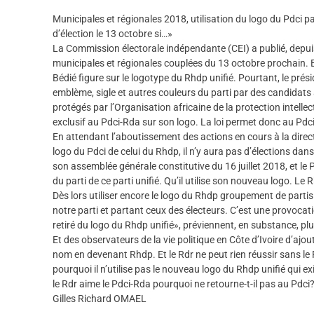
Municipales et régionales 2018, utilisation du logo du Pdci p
d’élection le 13 octobre si…»
La Commission électorale indépendante (CEI) a publié, depuis
municipales et régionales couplées du 13 octobre prochain. Et
Bédié figure sur le logotype du Rhdp unifié. Pourtant, le présid
emblème, sigle et autres couleurs du parti par des candidats
protégés par l’Organisation africaine de la protection intelle
exclusif au Pdci-Rda sur son logo. La loi permet donc au Pdc
En attendant l’aboutissement des actions en cours à la directi
logo du Pdci de celui du Rhdp, il n’y aura pas d’élections dan
son assemblée générale constitutive du 16 juillet 2018, et le 
du parti de ce parti unifié. Qu’il utilise son nouveau logo. 
Dès lors utiliser encore le logo du Rhdp groupement de partis 
notre parti et partant ceux des électeurs. C’est une provocati
retiré du logo du Rhdp unifié», préviennent, en substance, plu
Et des observateurs de la vie politique en Côte d’Ivoire d’ajo
nom en devenant Rhdp. Et le Rdr ne peut rien réussir sans le P
pourquoi il n’utilise pas le nouveau logo du Rhdp unifié qui ex
le Rdr aime le Pdci-Rda pourquoi ne retourne-t-il pas au Pdci?
Gilles Richard OMAEL