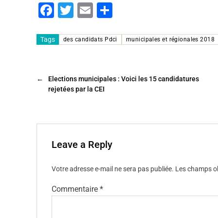
F
T
E
P
a
wi
m
ar
c
tt
ai
ta
Tags
des candidats Pdci
municipales et régionales 2018
e
er
l
g
b
er
←
Elections municipales : Voici les 15 candidatures
o
rejetées par la CEI
o
k
Leave a Reply
Votre adresse e-mail ne sera pas publiée.
Les champs ob
Commentaire
*