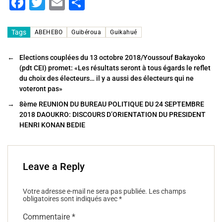
F
T
E
P
a
wi
m
ar
c
tt
ai
ta
Tags
ABEHEBO
Guibéroua
Guikahué
e
er
l
g
←
Elections couplées du 13 octobre 2018/Youssouf Bakayoko
b
er
(pdt CEI) promet: «Les résultats seront à tous égards le reflet
o
du choix des électeurs… il y a aussi des électeurs qui ne
voteront pas»
o
→
8ème REUNION DU BUREAU POLITIQUE DU 24 SEPTEMBRE
k
2018 DAOUKRO: DISCOURS D’ORIENTATION DU PRESIDENT
HENRI KONAN BEDIE
Leave a Reply
Votre adresse e-mail ne sera pas publiée.
Les champs
obligatoires sont indiqués avec
*
Commentaire
*