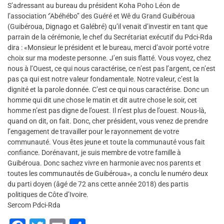
S’adressant au bureau du président Koha Poho Léon de
l’association ‘’Abéhébo’’ des Guéré et Wê du Grand Guibéroua
(Guibéroua, Dignago et Galébré) qu’il venait d’investir en tant que
parrain de la cérémonie, le chef du Secrétariat exécutif du Pdci-Rda
dira : «Monsieur le président et le bureau, merci d’avoir porté votre
choix sur ma modeste personne. J’en suis flatté. Vous voyez, chez
nous à l’Ouest, ce qui nous caractérise, ce n’est pas l’argent, ce n’est
pas ça qui est notre valeur fondamentale. Notre valeur, c’est la
dignité et la parole donnée. C’est ce qui nous caractérise. Donc un
homme qui dit une chose le matin et dit autre chose le soir, cet
homme n’est pas digne de l’ouest. Il n’est plus de l’ouest. Nous-là,
quand on dit, on fait. Donc, cher président, vous venez de prendre
l’engagement de travailler pour le rayonnement de votre
communauté. Vous êtes jeune et toute la communauté vous fait
confiance. Dorénavant, je suis membre de votre famille à
Guibéroua. Donc sachez vivre en harmonie avec nos parents et
toutes les communautés de Guibéroua», a conclu le numéro deux
du parti doyen (âgé de 72 ans cette année 2018) des partis
politiques de Côte d’Ivoire.
Sercom Pdci-Rda