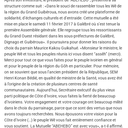
Après son investiture, le président de ‘’ABEHEBO’’, présentera sa
structure comme suit : «Dans le souci de rassembler tous les Wê de
la région du Grand Guibéroua, nous avons créé une plateforme de
solidarité, d’échanges culturels et d’entraide. Cette mutuelle a été
mise en place le samedi 11 février 2017 à Galébré où s’est tenue la
première Assemblée générale. Elle regroupe tous les ressortissants
du Grand Ouest résidant dans les sous-préfectures de Galébré,
Dignago et Guibéroua». Il poursuivra pour donner les raisons du
choix du parrain Maurice Kakou Guikahué. «Monsieur le ministre, le
peuple Wê et tous les peuples réunis ici vous disent ‘’assêh’’ (merci).
Merci pour tout ce que vous faites pour le peuple ivoirien en général
et pour le peuple de la région du Gôh en particulier. Pour mémoire,
on se souvient que sous l’ancien président de la République, SEM
Henri Konan Bédié, en qualité de ministre de la Santé, vous avez été
à l’origine de la création de plusieurs centres de santé
communautaires. Aujourd’hui, Secrétaire exécutif du plus vieux
parti politique de Côte d’Ivoire, vous faites la fierté de beaucoup
d’Ivoiriens. Votre engagement et votre courage ont beaucoup milité
dans le choix du parrainage, parce que ce sont des vertus que nous
avons toujours recherchées. Nous épousons votre vision pour la
Côte d’Ivoire (…) le peuple Wê vous fait entièrement confiance et
vous soutient. La Mutuelle ‘’ABEHEBO’’ est avec vous», a-t-il affirmé.