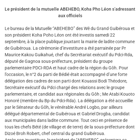
Le président de la mutuelle ABEHEBO, Koha Pho Léon s’adressant
aux officiels
Le bureau de la Mutuelle ‘’ABEHEBO’’ des Wê du Grand Guibéroua et
son président Koha Poho Léon ont été investis samedi 22
septembre, à la place publique jouxtant la mairie de ladite commune
de Guibéroua. La cérémonie d’investiture a été parrainée par Pr
Maurice Kakou Guikahué, chef du Secrétariat exécutif du Pdci-Rda,
député de Gagnoa sous-préfecture, président du groupe
parlementaire PDCI-RDA et haut cadre de la région du Gôh. Pour
l’occasion, le n°2 du parti de Bédié était accompagné d’une forte
délégation des cadres de son parti dont Kouassi Bodi Théodore,
Secrétaire exécutif du Pdci chargé des relations avec le groupe
parlementaire, et candidat aux régionales du Gôh ; Me Atabi Kouoto
Honoré (membre du Bp du Pdci-Rda). La délégation a été accueillie
par le Sénateur du Gôh, le vénérable André Logbo, par ailleurs
délégué départemental de Guibéroua et Gabriel Drogba, candidat
aux municipales dans ladite commune. Tout ceci en présence de
tous les chefs Bété (de village et de terre) de la sous-préfecture dont
Dizoé Broh Robert, chef central du grand Guibéroua.