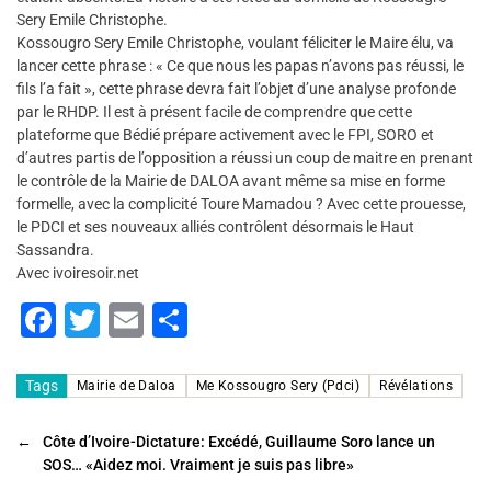
Sery Emile Christophe.
Kossougro Sery Emile Christophe, voulant féliciter le Maire élu, va
lancer cette phrase : « Ce que nous les papas n’avons pas réussi, le
fils l’a fait », cette phrase devra fait l’objet d’une analyse profonde
par le RHDP. Il est à présent facile de comprendre que cette
plateforme que Bédié prépare activement avec le FPI, SORO et
d’autres partis de l’opposition a réussi un coup de maitre en prenant
le contrôle de la Mairie de DALOA avant même sa mise en forme
formelle, avec la complicité Toure Mamadou ? Avec cette prouesse,
le PDCI et ses nouveaux alliés contrôlent désormais le Haut
Sassandra.
Avec ivoiresoir.net
F
T
E
P
a
wi
m
ar
c
tt
ai
ta
Tags
Mairie de Daloa
Me Kossougro Sery (Pdci)
Révélations
e
er
l
g
←
Côte d’Ivoire-Dictature: Excédé, Guillaume Soro lance un
b
er
SOS… «Aidez moi. Vraiment je suis pas libre»