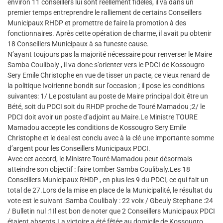
environ 11 conseillers lui sont réellement fidèles, il va dans un
premier temps entreprendre le ralliement de certains Conseillers
Municipaux RHDP et promettre de faire la promotion à des
fonctionnaires. Après cette opération de charme, il avait pu obtenir
18 Conseillers Municipaux à sa funeste cause.
N’ayant toujours pas la majorité nécessaire pour renverser le Maire
Samba Coulibaly , il va donc s’orienter vers le PDCI de Kossougro
Sery Emile Christophe en vue de tisser un pacte, ce vieux renard de
la politique Ivoirienne bondit sur l’occasion ; il pose les conditions
suivantes: 1/ Le postulant au poste de Maire principal doit être un
Bété, soit du PDCI soit du RHDP proche de Touré Mamadou ;2/ le
PDCI doit avoir un poste d’adjoint au Maire.Le Ministre TOURE
Mamadou accepte les conditions de Kossougro Sery Emile
Christophe et le deal est conclu avec à la clé une importante somme
d’argent pour les Conseillers Municipaux PDCI.
Avec cet accord, le Ministre Touré Mamadou peut désormais
atteindre son objectif : faire tomber Samba Coulibaly.Les 18
Conseillers Municipaux RHDP , en plus les 9 du PDCI, ce qui fait un
total de 27.Lors de la mise en place de la Municipalité, le résultat du
vote est le suivant :Samba Coulibaly : 22 voix / Gbeuly Stephane :24
/ Bulletin nul :1Il est bon de noter que 2 Conseillers Municipaux PDCI
étaient absents.La victoire a été fêtée au domicile de Kossougro