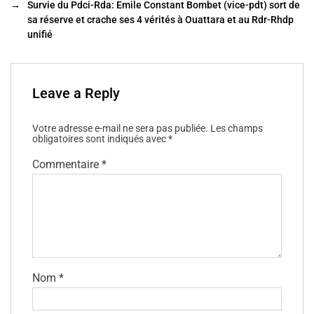
o
→
Survie du Pdci-Rda: Emile Constant Bombet (vice-pdt) sort de
o
sa réserve et crache ses 4 vérités à Ouattara et au Rdr-Rhdp
unifié
k
Leave a Reply
Votre adresse e-mail ne sera pas publiée.
Les champs
obligatoires sont indiqués avec
*
Commentaire
*
Nom
*