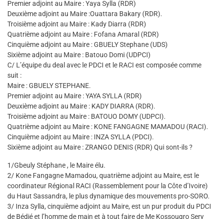
Premier adjoint au Maire : Yaya Sylla (RDR)
Deuxième adjoint au Maire :Ouattara Bakary (RDR).
Troisième adjoint au Maire : Kady Diarra (RDR)
Quatrième adjoint au Maire : Fofana Amaral (RDR)
Cinquième adjoint au Maire : GBUELY Stephane (UDS)
Sixième adjoint au Maire : Batouo Domi (UDPCI)
C/ L’équipe du deal avec le PDCI et le RACI est composée comme
suit :
Maire : GBUELY STEPHANE.
Premier adjoint au Maire : YAYA SYLLA (RDR)
Deuxième adjoint au Maire : KADY DIARRA (RDR).
Troisième adjoint au Maire : BATOUO DOMY (UDPCI).
Quatrième adjoint au Maire : KONE FANGAGNE MAMADOU (RACI).
Cinquième adjoint au Maire : INZA SYLLA (PDCI).
Sixième adjoint au Maire : ZRANGO DENIS (RDR) Qui sont-ils ?
1/Gbeuly Stéphane , le Maire élu.
2/ Kone Fangagne Mamadou, quatrième adjoint au Maire, est le
coordinateur Régional RACI (Rassemblement pour la Côte d’Ivoire)
du Haut Sassandra, le plus dynamique des mouvements pro-SORO.
3/ Inza Sylla, cinquième adjoint au Maire, est un pur produit du PDCI
de Bédié et l’homme de main et à tout faire de Me Kossougro Sery