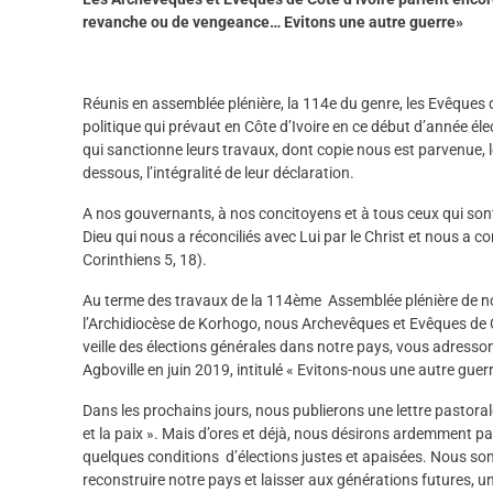
revanche ou de vengeance… Evitons une autre guerre»
Réunis en assemblée plénière, la 114e du genre, les Evêques de
politique qui prévaut en Côte d’Ivoire en ce début d’année él
qui sanctionne leurs travaux, dont copie nous est parvenue, le
dessous, l’intégralité de leur déclaration.
A nos gouvernants, à nos concitoyens et à tous ceux qui sont é
Dieu qui nous a réconciliés avec Lui par le Christ et nous a con
Corinthiens 5, 18).
Au terme des travaux de la 114ème Assemblée plénière de n
l’Archidiocèse de Korhogo, nous Archevêques et Evêques de Côt
veille des élections générales dans notre pays, vous adresso
Agboville en juin 2019, intitulé « Evitons-nous une autre guerr
Dans les prochains jours, nous publierons une lettre pastorale s
et la paix ». Mais d’ores et déjà, nous désirons ardemment pa
quelques conditions d’élections justes et apaisées. Nous som
reconstruire notre pays et laisser aux générations futures, un