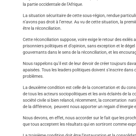
la partie occidentale de l’Afrique.
La situation sécuritaire de cette sous-région, rendue particu
n’avons pas droit à l’erreur. Au vu de cette situation, la prem
être la réconciliation.
Cette réconciliation suppose, voire exige le retour des exilés a
prisonniers politiques et d’opinion, sans exception et le dége
gouvernants dans le sens de la réconciliation, et les encourag
Nous rappelons qu’il est de leur devoir de créer toujours da
apaisées. Tous les leaders politiques doivent s’inscrire dans
problèmes.
La deuxième condition est celle de la concertation et du cons
de tous les acteurs sociopolitiques et les avis éclairés de la
société civile si bien relancé, récemment, la concertation nat
de la différence, peuvent nous apporter un regain d’énergie e
Nous devons, en effet, nous accorder sur le fait que les proch
que tous acceptent les résultats qui en sortiront comme expre
La troisième condition doit être l’instauration et la consolidat