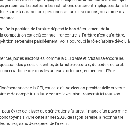
es personnes, les textes ni les institutions qui seront impliquées dans le
gir de sorte à garantir aux personnes et aux institutions, notamment la
pendance.
e. De la position de l’arbitre dépend le bon déroulement de la
de la compétition est déjà connue. Par contre, si l’arbitre n’est qu’arbitre,
tition se termine paisiblement. Voilà pourquoi le rôle d’arbitre dévolu à
r ces joutes électorales, comme la CEI divise et cristallise encore les
uestion des pièces d’identité, de la liste électorale, du code électoral.
ncertation entre tous les acteurs politiques, et méritent d’être
ndépendance de la CEI, est celle d’une élection présidentielle ouverte,
reux de compétir. La lutte contre l’exclusion trouverait ici tout son
hui peut éviter de laisser aux générations futures, l’image d’un pays miné
concitoyens à vivre cette année 2020 de façon sereine, à reconnaître
 les nôtres, sans désespérer de l’avenir.