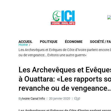
ACCUEIL
POLITIQUE
ÉCONOMIE
SOCIÉTÉ / FA
Home
Les Archevêques et Evêques de Côte d’Ivoire parlent encore 
ou de vengeance… Evitons une autre guerre»
Les Archevêques et Evêques 
à Ouattara: «Les rapports s
revanche ou de vengeance… 
By
Ivoire Canal Info
20 janvier 2020
0
Les Archevêques et Evêques de Côte d’Ivoire parlent encor