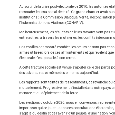
Au sortir de la crise post-électorale de 2010, les autorités éta
ressouder le tissu social déchiré. Ce grand chantier avait s
institutions : la Commission Dialogue, Vérité, Réconciliation
l’Indemnisation des Victimes (CONARIV).
Malheureusement, les résultats de leurs travaux n’ont pas eu d
entre autres, à travers les mutineries, les conflits intercom
Ces conflits ont montré combien les cœurs ne sont pas encor
armes utilisées lors de ces affrontements et qui révèlent que
électorale n’est pas allé à son terme.
A cette fracture sociale est venue s’ajouter celle des partis p
des adversaires et même des ennemis aujourd’hui.
Les rapports sont teintés de ressentiments, de revanche ou 
mutuellement. Progressivement s’installe dans notre pays un c
menace et du déploiement de la force.
Les élections d’octobre 2020, nous en convenons, représente
importants qui se jouent dans ces consultations électorales,
s’agit là du destin et de l’avenir d’un peuple, d’une nation, v