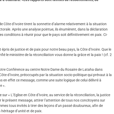
 Côte d’Ivoire tirent la sonnette d’alarme relativement à la situation
ectorale. Après une analyse pointue, ils énumèrent, dans la déclaration
s conditions à réunir pour que le pays soit définitivement en paix. Ci-
pris de justice et de paix pour notre beau pays, la Côte d’Ivoire. Que le
fié le ministère de la réconciliation vous donne la grâce et la paix ! (cf. 2
otre Conférence au centre Notre Dame du Rosaire de Lataha dans
e d’Ivoire, préoccupés par la situation socio-politique qui prévaut à la
ns en effet ce message, comme une suite logique de celui délivré à
e ».
ur « L’Eglise en Côte d’Ivoire, au service de la réconciliation, la justice
r le présent message, attirer l’attention de tous nos concitoyens sur
mes tous invités à tirer des leçons d’un passé douloureux, afin de
 héritage d’unité et de paix.