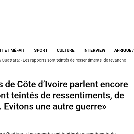
IT ET MÉFAIT
SPORT
CULTURE
INTERVIEW
AFRIQUE 
à Ouattara: «Les rapports sont teintés de ressentiments, de revanche
de Côte d’Ivoire parlent encore
ont teintés de ressentiments, de
Evitons une autre guerre»
e à Ouattara: «Les rapports sont teintés de ressentiments, de