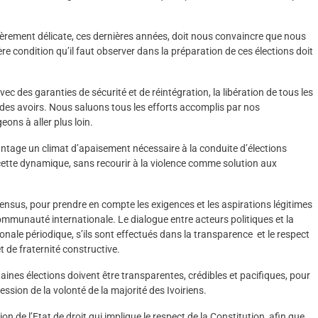
lièrement délicate, ces dernières années, doit nous convaincre que nous
ière condition qu’il faut observer dans la préparation de ces élections doit
vec des garanties de sécurité et de réintégration, la libération de tous les
l des avoirs. Nous saluons tous les efforts accomplis par nos
eons à aller plus loin.
vantage un climat d’apaisement nécessaire à la conduite d’élections
 cette dynamique, sans recourir à la violence comme solution aux
ensus, pour prendre en compte les exigences et les aspirations légitimes
 communauté internationale. Le dialogue entre acteurs politiques et la
ionale périodique, s’ils sont effectués dans la transparence et le respect
t de fraternité constructive.
aines élections doivent être transparentes, crédibles et pacifiques, pour
ssion de la volonté de la majorité des Ivoiriens.
ion de l’Etat de droit qui implique le respect de la Constitution, afin que