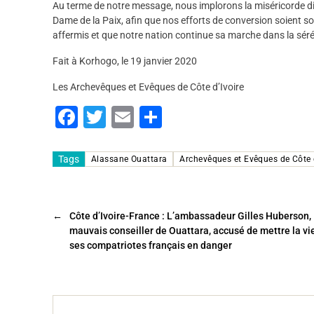
Au terme de notre message, nous implorons la miséricorde div
Dame de la Paix, afin que nos efforts de conversion soient sout
affermis et que notre nation continue sa marche dans la sérén
Fait à Korhogo, le 19 janvier 2020
Les Archevêques et Evêques de Côte d’Ivoire
F
T
E
P
a
wi
m
ar
c
tt
ai
ta
Tags
Alassane Ouattara
Archevêques et Evêques de Côte d
e
er
l
g
b
er
←
Côte d’Ivoire-France : L’ambassadeur Gilles Huberson,
o
mauvais conseiller de Ouattara, accusé de mettre la vi
o
ses compatriotes français en danger
k