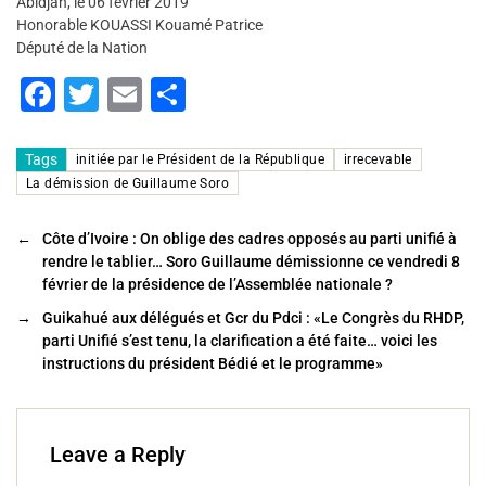
Abidjan, le 06 février 2019
Honorable KOUASSI Kouamé Patrice
Député de la Nation
F
T
E
P
a
wi
m
ar
c
tt
ai
ta
Tags
initiée par le Président de la République
irrecevable
La démission de Guillaume Soro
e
er
l
g
b
er
←
Côte d’Ivoire : On oblige des cadres opposés au parti unifié à
o
rendre le tablier… Soro Guillaume démissionne ce vendredi 8
février de la présidence de l’Assemblée nationale ?
o
→
Guikahué aux délégués et Gcr du Pdci : «Le Congrès du RHDP,
k
parti Unifié s’est tenu, la clarification a été faite… voici les
instructions du président Bédié et le programme»
Leave a Reply