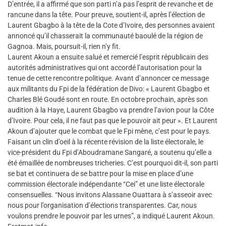
D’entrée, il a affirmé que son parti n’a pas l’esprit de revanche et de
rancune dans la tête. Pour preuve, soutient-il, après l’élection de
Laurent Gbagbo à la tête de la Cote d’Ivoire, des personnes avaient
annoncé qu’il chasserait la communauté baoulé de la région de
Gagnoa. Mais, poursuit-il, rien n’y fit.
Laurent Akoun a ensuite salué et remercié l’esprit républicain des
autorités administratives qui ont accordé l’autorisation pour la
tenue de cette rencontre politique. Avant d’annoncer ce message
aux militants du Fpi de la fédération de Divo: « Laurent Gbagbo et
Charles Blé Goudé sont en route. En octobre prochain, après son
audition à la Haye, Laurent Gbagbo va prendre l’avion pour la Côte
d’Ivoire. Pour cela, il ne faut pas que le pouvoir ait peur ». Et Laurent
Akoun d’ajouter que le combat que le Fpi mène, c’est pour le pays.
Faisant un clin d’oeil à la récente révision de la liste électorale, le
vice-président du Fpi d’Aboudramane Sangaré, a soutenu qu’elle a
été émaillée de nombreuses tricheries. C’est pourquoi dit-il, son parti
se bat et continuera de se battre pour la mise en place d’une
commission électorale indépendante “Cei” et une liste électorale
consensuelles. “Nous invitons Alassane Ouattara à s’asseoir avec
nous pour l’organisation d’élections transparentes. Car, nous
voulons prendre le pouvoir par les urnes”, a indiqué Laurent Akoun.