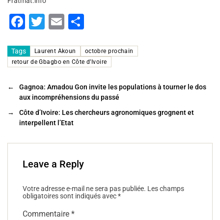
Fratmat.info
F
T
E
P
a
wi
m
ar
c
tt
ai
ta
Tags
Laurent Akoun
octobre prochain
retour de Gbagbo en Côte d’Ivoire
e
er
l
g
b
er
←
Gagnoa: Amadou Gon invite les populations à tourner le dos
o
aux incompréhensions du passé
o
→
Côte d’Ivoire: Les chercheurs agronomiques grognent et
interpellent l’Etat
k
Leave a Reply
Votre adresse e-mail ne sera pas publiée.
Les champs
obligatoires sont indiqués avec
*
Commentaire
*