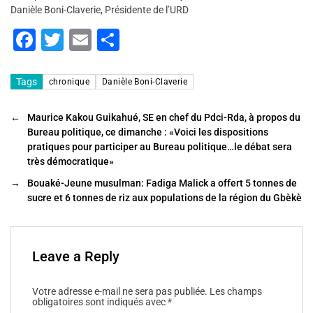
Danièle Boni-Claverie, Présidente de l’URD
F
T
E
P
a
wi
m
ar
c
tt
ai
ta
Tags
chronique
Danièle Boni-Claverie
e
er
l
g
←
Maurice Kakou Guikahué, SE en chef du Pdci-Rda, à propos du
b
er
Bureau politique, ce dimanche : «Voici les dispositions
o
pratiques pour participer au Bureau politique…le débat sera
très démocratique»
o
→
Bouaké-Jeune musulman: Fadiga Malick a offert 5 tonnes de
k
sucre et 6 tonnes de riz aux populations de la région du Gbèkè
Leave a Reply
Votre adresse e-mail ne sera pas publiée.
Les champs
obligatoires sont indiqués avec
*