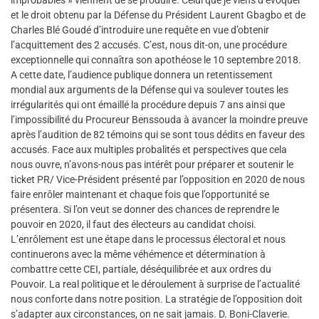
improbables » viennent de se produire. Celui que je viens d’évoquer
et le droit obtenu par la Défense du Président Laurent Gbagbo et de
Charles Blé Goudé d’introduire une requête en vue d’obtenir
l’acquittement des 2 accusés. C’est, nous dit-on, une procédure
exceptionnelle qui connaîtra son apothéose le 10 septembre 2018.
A cette date, l’audience publique donnera un retentissement
mondial aux arguments de la Défense qui va soulever toutes les
irrégularités qui ont émaillé la procédure depuis 7 ans ainsi que
l’impossibilité du Procureur Benssouda à avancer la moindre preuve
après l’audition de 82 témoins qui se sont tous dédits en faveur des
accusés. Face aux multiples probalités et perspectives que cela
nous ouvre, n’avons-nous pas intérêt pour préparer et soutenir le
ticket PR/ Vice-Président présenté par l’opposition en 2020 de nous
faire enrôler maintenant et chaque fois que l’opportunité se
présentera. Si l’on veut se donner des chances de reprendre le
pouvoir en 2020, il faut des électeurs au candidat choisi.
L’enrôlement est une étape dans le processus électoral et nous
continuerons avec la même véhémence et détermination à
combattre cette CEI, partiale, déséquilibrée et aux ordres du
Pouvoir. La real politique et le déroulement à surprise de l’actualité
nous conforte dans notre position. La stratégie de l’opposition doit
s’adapter aux circonstances, on ne sait jamais. D. Boni-Claverie.