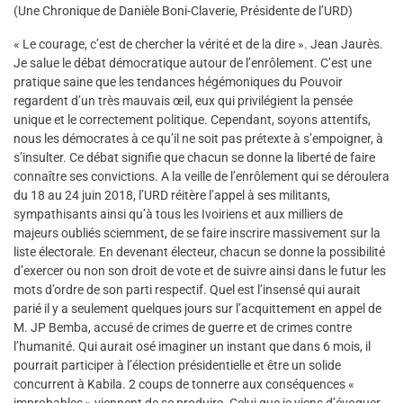
(Une Chronique de Danièle Boni-Claverie, Présidente de l’URD)
« Le courage, c’est de chercher la vérité et de la dire ». Jean Jaurès.
Je salue le débat démocratique autour de l’enrôlement. C’est une
pratique saine que les tendances hégémoniques du Pouvoir
regardent d’un très mauvais œil, eux qui privilégient la pensée
unique et le correctement politique. Cependant, soyons attentifs,
nous les démocrates à ce qu’il ne soit pas prétexte à s’empoigner, à
s’insulter. Ce débat signifie que chacun se donne la liberté de faire
connaître ses convictions. A la veille de l’enrôlement qui se déroulera
du 18 au 24 juin 2018, l’URD réitère l’appel à ses militants,
sympathisants ainsi qu’à tous les Ivoiriens et aux milliers de
majeurs oubliés sciemment, de se faire inscrire massivement sur la
liste électorale. En devenant électeur, chacun se donne la possibilité
d’exercer ou non son droit de vote et de suivre ainsi dans le futur les
mots d’ordre de son parti respectif. Quel est l’insensé qui aurait
parié il y a seulement quelques jours sur l’acquittement en appel de
M. JP Bemba, accusé de crimes de guerre et de crimes contre
l’humanité. Qui aurait osé imaginer un instant que dans 6 mois, il
pourrait participer à l’élection présidentielle et être un solide
concurrent à Kabila. 2 coups de tonnerre aux conséquences «