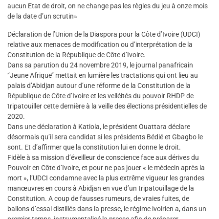
aucun Etat de droit, on ne change pas les règles du jeu à onze mois
de la date d’un scrutin»
Déclaration de l’Union de la Diaspora pour la Côte d’Ivoire (UDCI)
relative aux menaces de modification ou d’interprétation de la
Constitution de la République de Côte d’Ivoire.
Dans sa parution du 24 novembre 2019, le journal panafricain
‘’Jeune Afrique’’ mettait en lumière les tractations qui ont lieu au
palais d’Abidjan autour d’une réforme de la Constitution de la
République de Côte d’Ivoire et les velléités du pouvoir RHDP de
tripatouiller cette dernière à la veille des élections présidentielles de
2020.
Dans une déclaration à Katiola, le président Ouattara déclare
désormais qu’il sera candidat si les présidents Bédié et Gbagbo le
sont. Et d’affirmer que la constitution lui en donne le droit.
Fidèle à sa mission d’éveilleur de conscience face aux dérives du
Pouvoir en Côte d’Ivoire, et pour ne pas jouer « le médecin après la
mort », l’UDCI condamne avec la plus extrême vigueur les grandes
manœuvres en cours à Abidjan en vue d’un tripatouillage de la
Constitution. A coup de fausses rumeurs, de vraies fuites, de
ballons d’essai distillés dans la presse, le régime ivoirien a, dans un