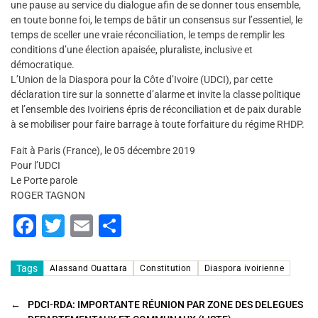
une pause au service du dialogue afin de se donner tous ensemble,
en toute bonne foi, le temps de bâtir un consensus sur l’essentiel, le
temps de sceller une vraie réconciliation, le temps de remplir les
conditions d’une élection apaisée, pluraliste, inclusive et
démocratique.
L’Union de la Diaspora pour la Côte d’Ivoire (UDCI), par cette
déclaration tire sur la sonnette d’alarme et invite la classe politique
et l’ensemble des Ivoiriens épris de réconciliation et de paix durable
à se mobiliser pour faire barrage à toute forfaiture du régime RHDP.
Fait à Paris (France), le 05 décembre 2019
Pour l’UDCI
Le Porte parole
ROGER TAGNON
F
T
E
P
a
wi
m
ar
c
tt
ai
ta
Tags
Alassand Ouattara
Constitution
Diaspora ivoirienne
e
er
l
g
←
PDCI-RDA: IMPORTANTE RÉUNION PAR ZONE DES DELEGUES
b
er