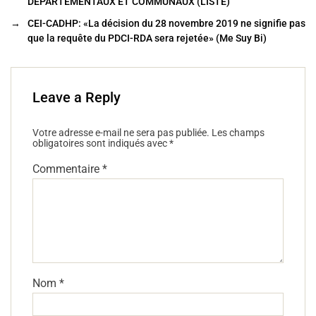
DEPARTEMENTAUX ET COMMUNAUX (LISTE)
o
→
CEI-CADHP: «La décision du 28 novembre 2019 ne signifie pas
o
que la requête du PDCI-RDA sera rejetée» (Me Suy Bi)
k
Leave a Reply
Votre adresse e-mail ne sera pas publiée.
Les champs
obligatoires sont indiqués avec
*
Commentaire
*
Nom
*