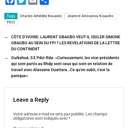
F
T
E
P
a
wi
m
ar
c
tt
ai
ta
Tags
Charles Amédée Kouadio
Jeannot Ahoussou Kouadio
PDCI
e
er
l
g
b
er
←
CÔTE D’IVOIRE: LAURENT GBAGBO VEUT-IL ISOLER SIMONE
GBAGBO AU SEIN DU FPI ? LES REVELATIONS DE LA LETTRE
o
DU CONTINENT
o
→
Guikahué, S E Pdci-Rda: «Curieusement, les vice-présidents
k
qui sont partis au Rhdp sont ceux qui sont en relation de
travail avec Alassane Ouattara…Ce qu’on subit, c’est la
panique»
Leave a Reply
Votre adresse e-mail ne sera pas publiée.
Les champs
obligatoires sont indiqués avec
*