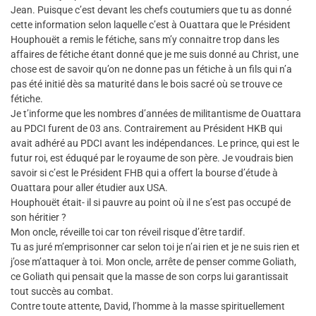
Jean. Puisque c’est devant les chefs coutumiers que tu as donné
cette information selon laquelle c’est à Ouattara que le Président
Houphouët a remis le fétiche, sans m’y connaitre trop dans les
affaires de fétiche étant donné que je me suis donné au Christ, une
chose est de savoir qu’on ne donne pas un fétiche à un fils qui n’a
pas été initié dès sa maturité dans le bois sacré où se trouve ce
fétiche.
Je t’informe que les nombres d’années de militantisme de Ouattara
au PDCI furent de 03 ans. Contrairement au Président HKB qui
avait adhéré au PDCI avant les indépendances. Le prince, qui est le
futur roi, est éduqué par le royaume de son père. Je voudrais bien
savoir si c’est le Président FHB qui a offert la bourse d’étude à
Ouattara pour aller étudier aux USA.
Houphouët était- il si pauvre au point où il ne s’est pas occupé de
son héritier ?
Mon oncle, réveille toi car ton réveil risque d’être tardif.
Tu as juré m’emprisonner car selon toi je n’ai rien et je ne suis rien et
j’ose m’attaquer à toi. Mon oncle, arrête de penser comme Goliath,
ce Goliath qui pensait que la masse de son corps lui garantissait
tout succès au combat.
Contre toute attente, David, l’homme à la masse spirituellement