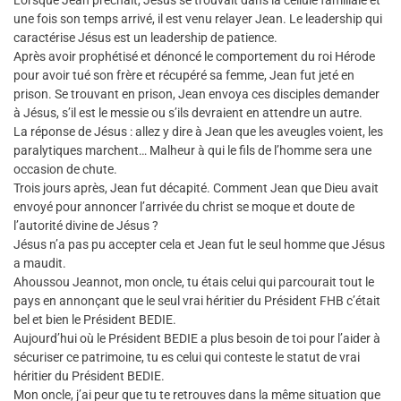
Lorsque Jean prêchait, Jésus se trouvait dans la cellule familiale et
une fois son temps arrivé, il est venu relayer Jean. Le leadership qui
caractérise Jésus est un leadership de patience.
Après avoir prophétisé et dénoncé le comportement du roi Hérode
pour avoir tué son frère et récupéré sa femme, Jean fut jeté en
prison. Se trouvant en prison, Jean envoya ces disciples demander
à Jésus, s’il est le messie ou s’ils devraient en attendre un autre.
La réponse de Jésus : allez y dire à Jean que les aveugles voient, les
paralytiques marchent… Malheur à qui le fils de l’homme sera une
occasion de chute.
Trois jours après, Jean fut décapité. Comment Jean que Dieu avait
envoyé pour annoncer l’arrivée du christ se moque et doute de
l’autorité divine de Jésus ?
Jésus n’a pas pu accepter cela et Jean fut le seul homme que Jésus
a maudit.
Ahoussou Jeannot, mon oncle, tu étais celui qui parcourait tout le
pays en annonçant que le seul vrai héritier du Président FHB c’était
bel et bien le Président BEDIE.
Aujourd’hui où le Président BEDIE a plus besoin de toi pour l’aider à
sécuriser ce patrimoine, tu es celui qui conteste le statut de vrai
héritier du Président BEDIE.
Mon oncle, j’ai peur que tu te retrouves dans la même situation que