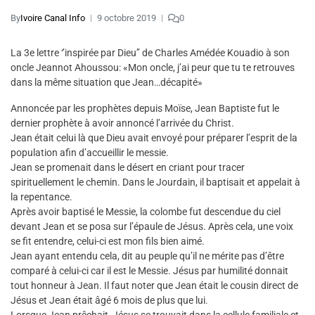
By
Ivoire Canal Info
9 octobre 2019
0
La 3e lettre ‘’inspirée par Dieu’’ de Charles Amédée Kouadio à son
oncle Jeannot Ahoussou: «Mon oncle, j’ai peur que tu te retrouves
dans la même situation que Jean…décapité»
Annoncée par les prophètes depuis Moïse, Jean Baptiste fut le
dernier prophète à avoir annoncé l’arrivée du Christ.
Jean était celui là que Dieu avait envoyé pour préparer l’esprit de la
population afin d’accueillir le messie.
Jean se promenait dans le désert en criant pour tracer
spirituellement le chemin. Dans le Jourdain, il baptisait et appelait à
la repentance.
Après avoir baptisé le Messie, la colombe fut descendue du ciel
devant Jean et se posa sur l’épaule de Jésus. Après cela, une voix
se fit entendre, celui-ci est mon fils bien aimé.
Jean ayant entendu cela, dit au peuple qu’il ne mérite pas d’être
comparé à celui-ci car il est le Messie. Jésus par humilité donnait
tout honneur à Jean. Il faut noter que Jean était le cousin direct de
Jésus et Jean était âgé 6 mois de plus que lui.