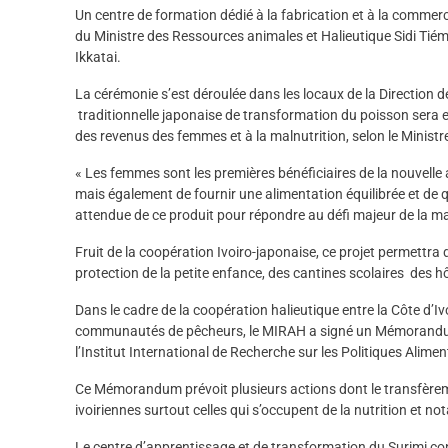
Un centre de formation dédié à la fabrication et à la commer
du Ministre des Ressources animales et Halieutique Sidi Ti
Ikkatai.
La cérémonie s’est déroulée dans les locaux de la Direction d
traditionnelle japonaise de transformation du poisson sera en
des revenus des femmes et à la malnutrition, selon le Ministre 
« Les femmes sont les premières bénéficiaires de la nouvelle a
mais également de fournir une alimentation équilibrée et de qu
attendue de ce produit pour répondre au défi majeur de la mal
Fruit de la coopération Ivoiro-japonaise, ce projet permettr
protection de la petite enfance, des cantines scolaires des h
Dans le cadre de la coopération halieutique entre la Côte d’I
communautés de pêcheurs, le MIRAH a signé un Mémorandum
l’Institut International de Recherche sur les Politiques Alim
Ce Mémorandum prévoit plusieurs actions dont le transfèrem
ivoiriennes surtout celles qui s’occupent de la nutrition et 
Le centre d’apprentissage et de transformation du Surimi c