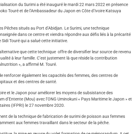
cialisation du Surimi a été inauguré le mardi 22 mars 2022 en présence
émoko Touré et de l’Ambassadeur du Japon en Côte d’Ivoire Katsuya
es Pêches situés au Port d’Abidjan. Le Surimi, une technique
seignée dans ce centre et viendra répondre aux défis liés à la précarité
Sidi Touré qui a salué cette initiative.
lternative que cette technique offre de diversifier leur source de revenu
alité à leur famille. C’est justement là que réside la contribution
nutrition », a affirmé M. Touré.
a de renforcer également les capacités des femmes, des centres de
ôpitaux et des centres de santé.
voire et le Japon pour améliorer les moyens de subsistance des
 d’Entente (Mou) avec l’ONG Uminokuni « Pays Maritime le Japon » et
entaires (IFPRI) le 27 novembre 2020.
ent de la technique de fabrication de surimi de poisson aux femmes
notamment aux femmes travaillant dans le secteur de la pêche.
onstitue la mise en œuvre du volet formation de ce mémorandum. A cet