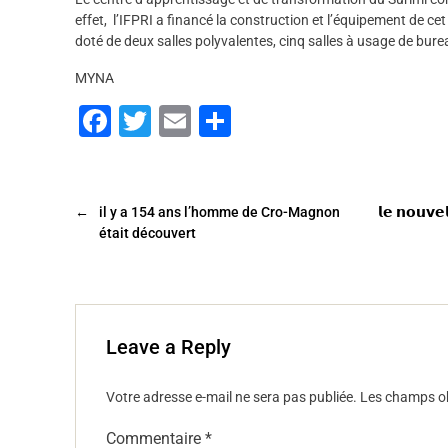
effet, l’IFPRI a financé la construction et l’équipement de ce
doté de deux salles polyvalentes, cinq salles à usage de bur
MYNA
F
T
E
P
a
wi
m
ar
c
tt
ai
ta
e
er
l
g
←
il y a 154 ans l’homme de Cro-Magnon
𝗹𝗲 𝗻𝗼𝘂𝘃𝗲𝗹
était découvert
b
er
o
o
k
Leave a Reply
Votre adresse e-mail ne sera pas publiée.
Les champs ob
Commentaire
*