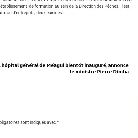
t établissement de formation au sein de la Direction des Pêches. Il est
eaux ou d’entrepôts, deux cuisines…
 𝗵𝗼̂𝗽𝗶𝘁𝗮𝗹 𝗴𝗲́𝗻𝗲́𝗿𝗮𝗹 𝗱𝗲 𝗠𝗲́𝗮𝗴𝘂𝗶 𝗯𝗶𝗲𝗻𝘁𝗼̂𝘁 𝗶𝗻𝗮𝘂𝗴𝘂𝗿𝗲́, 𝗮𝗻𝗻𝗼𝗻𝗰𝗲
→
𝗹𝗲 𝗺𝗶𝗻𝗶𝘀𝘁𝗿𝗲 𝗣𝗶𝗲𝗿𝗿𝗲 𝗗𝗶𝗺𝗯𝗮
ligatoires sont indiqués avec
*