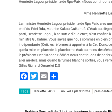
Henriette Lagou, présidente de Rpc-Paix: «Nous continuons d
Mme Henriette La
La ministre Henriette Lagou, présidente de Rpc Paix, a eu une 
chef du Pdci-Rda, Maurice Kakou Guikahué. C’était au siège
parti, Henriette Lagou, à sa sortie d’audience, s’est confiée 
ministre Guikahué. Vous savez que nous sommes en plein pr
indépendante (Cei), les réformes à apporter à la Cei. Donc, c
que la mise en place de la plateforme était au menu des éch
le président Henri Konan Bédié et nous continuons de parler
aller au-delà, mais quand la fumée blanche sortira, vous verre
Gilles Richard Omael et D.S
F
T
E
P
a
wi
m
ar
c
tt
ai
ta
Tags
Henriette LAGOU
nouvelle plateforme
présidente 
e
er
l
g
b
er
←
Brahima Soro, pdt de l’Upci, catégorique à propos du R