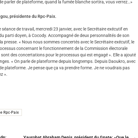
e parler de plateforme, quand la fumée blanche sortira, vous verrez…»
gou, présidente du Rpc-Paix.
séance de travail, mercredi 23 janvier, avec le Secrétaire exécutif en
 du parti doyen, à Cocody. Accompagné de deux personnalités de son
à la presse. « Nous nous sommes concertés avec le Secrétaire exécutif, le
ocessus concernant le fonctionnement de la Commission électorale
e sont des concertations pour le processus qui est engagé ». Elle a ajouté
anges. « On parle de plateforme depuis longtemps. Depuis Daoukro, avec
 de plateforme. Je pense que ça va prendre forme. Je ne voudrais pas
z ».
de Rpc-Paix
hdp:
Yaurobat Abraham Denis, président du Gpate: «Que le
→