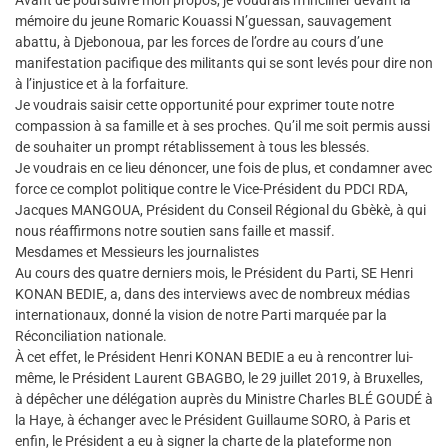
Avant de poursuivre mon propos, je voudrais m’incliner devant la
mémoire du jeune Romaric Kouassi N’guessan, sauvagement
abattu, à Djebonoua, par les forces de l’ordre au cours d’une
manifestation pacifique des militants qui se sont levés pour dire non
à l’injustice et à la forfaiture.
Je voudrais saisir cette opportunité pour exprimer toute notre
compassion à sa famille et à ses proches. Qu’il me soit permis aussi
de souhaiter un prompt rétablissement à tous les blessés.
Je voudrais en ce lieu dénoncer, une fois de plus, et condamner avec
force ce complot politique contre le Vice-Président du PDCI RDA,
Jacques MANGOUA, Président du Conseil Régional du Gbèkè, à qui
nous réaffirmons notre soutien sans faille et massif.
Mesdames et Messieurs les journalistes
Au cours des quatre derniers mois, le Président du Parti, SE Henri
KONAN BEDIE, a, dans des interviews avec de nombreux médias
internationaux, donné la vision de notre Parti marquée par la
Réconciliation nationale.
À cet effet, le Président Henri KONAN BEDIE a eu à rencontrer lui-
même, le Président Laurent GBAGBO, le 29 juillet 2019, à Bruxelles,
à dépêcher une délégation auprès du Ministre Charles BLÉ GOUDÉ à
la Haye, à échanger avec le Président Guillaume SORO, à Paris et
enfin, le Président a eu à signer la charte de la plateforme non