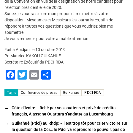
de la Convention en vue de la désignation de notre candidat pour
l’élection présidentielle de 2020.
Sur ce, je voudrais clore mon propos et me mettre à votre
disposition, Mesdames et Messieurs les journalistes, afin de
répondre à toutes vos questions que vous voudriez bien me
soumettre.
Je vous remercie pour votre aimable attention !
Fait à Abidjan, le 10 octobre 2019
Pr. Maurice KAKOU GUIKAHUE
Secrétaire Exécutif du PDCI-RDA
F
T
E
P
a
wi
m
ar
c
tt
ai
ta
Tags
Conférence de presse
Guikahué
PDCI-RDA
e
er
l
g
←
Côte d’Ivoire: Lâché par ses soutiens et privé de crédits
b
er
français, Alassane Ouattara s’endette au Luxembourg
o
→
Guikahué (Pdci) au Rhdp: «Il est trop tôt pour crier victoire sur
o
la question de la Cei… le Pdci va reprendre le pouvoir, pas de