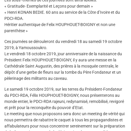
Les sous -thèmes de ces journées sont ainsi libellés:
« Gratitude- Exemplarité et Leçons pour demain »
« Henri KONAN BEDIE. 60 ans au service de la Côte d’Ivoire et du
PDCI-RDA.
Héritier authentique de Felix HOUPHOUET-BOIGNY et non une
parenthèse »
Ces journées se dérouleront du vendredi 18 au samedi 19 octobre
2019, à Yamoussoukro.
Le vendredi 18 octobre 2019, jour anniversaire de la naissance du
Président Felix HOUPHOUET-BOIGNY, il y aura une messe en la
Cathédrale Saint Augustin, des prières à la mosquée centrale, le
dépôt d’une gerbe de fleurs sur la tombe du Père Fondateur et un
pèlerinage des militants au caveau.
Le samedi 19 octobre 2019, sur les terres du Président-Fondateur
du PDCI-RDA, Félix HOUPHOUET-BOIGNY, nous présenterons au
monde entier, le PDCI-RDA rajeuni, redynamisé, remobilisé, revigoré
et prêt pour la reconquête du pouvoir d’Etat.
Le meeting que nous proposons sera donc un meeting de vérité qui
nous permettra de rabattre le caquet à tous les propagandistes et
affabulateurs pour nous concentrer sereinement sur la préparation