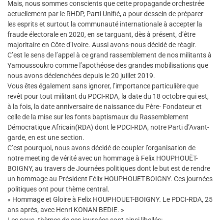
Mais, nous sommes conscients que cette propagande orchestrée
actuellement par le RHDP, Parti Unifié, a pour dessein de préparer
les esprits et surtout la communauté internationale à accepter la
fraude électorale en 2020, en se targuant, dès à présent, d’être
majoritaire en Côte d’Ivoire. Aussi avons-nous décidé de réagir.
C’est le sens de l’appel à ce grand rassemblement de nos militants à
Yamoussoukro comme l’apothéose des grandes mobilisations que
nous avons déclenchées depuis le 20 juillet 2019.
Vous êtes également sans ignorer, l’importance particulière que
revêt pour tout militant du PDCI-RDA, la date du 18 octobre qui est,
à la fois, la date anniversaire de naissance du Père- Fondateur et
celle de la mise sur les fonts baptismaux du Rassemblement
Démocratique Africain(RDA) dont le PDCI-RDA, notre Parti d’Avant-
garde, en est une section.
C’est pourquoi, nous avons décidé de coupler l’organisation de
notre meeting de vérité avec un hommage à Felix HOUPHOUËT-
BOIGNY, au travers de Journées politiques dont le but est de rendre
un hommage au Président Félix HOUPHOUET-BOIGNY. Ces journées
politiques ont pour thème central.
« Hommage et Gloire à Felix HOUPHOUET-BOIGNY. Le PDCI-RDA, 25
ans après, avec Henri KONAN BEDIE. »