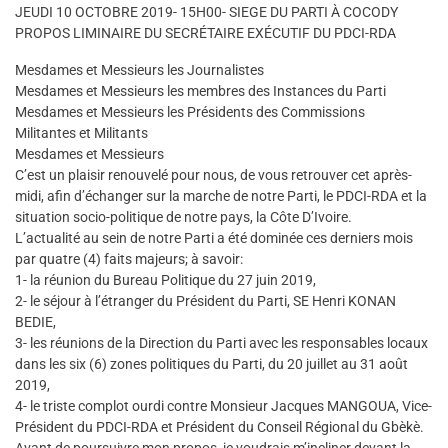
JEUDI 10 OCTOBRE 2019- 15H00- SIEGE DU PARTI À COCODY
PROPOS LIMINAIRE DU SECRÉTAIRE EXÉCUTIF DU PDCI-RDA
Mesdames et Messieurs les Journalistes
Mesdames et Messieurs les membres des Instances du Parti
Mesdames et Messieurs les Présidents des Commissions
Militantes et Militants
Mesdames et Messieurs
C’est un plaisir renouvelé pour nous, de vous retrouver cet après-
midi, afin d’échanger sur la marche de notre Parti, le PDCI-RDA et la
situation socio-politique de notre pays, la Côte D’Ivoire.
L’actualité au sein de notre Parti a été dominée ces derniers mois
par quatre (4) faits majeurs; à savoir:
1- la réunion du Bureau Politique du 27 juin 2019,
2- le séjour à l’étranger du Président du Parti, SE Henri KONAN
BEDIE,
3- les réunions de la Direction du Parti avec les responsables locaux
dans les six (6) zones politiques du Parti, du 20 juillet au 31 août
2019,
4- le triste complot ourdi contre Monsieur Jacques MANGOUA, Vice-
Président du PDCI-RDA et Président du Conseil Régional du Gbèkè.