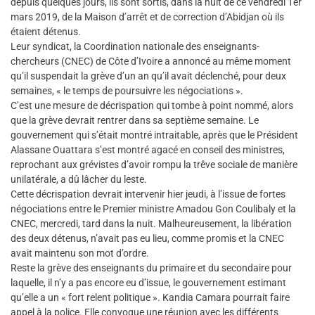
depuis quelques jours, ils sont sortis, dans la nuit de ce vendredi 1er
mars 2019, de la Maison d’arrêt et de correction d’Abidjan où ils
étaient détenus.
Leur syndicat, la Coordination nationale des enseignants-
chercheurs (CNEC) de Côte d’Ivoire a annoncé au même moment
qu’il suspendait la grève d’un an qu’il avait déclenché, pour deux
semaines, « le temps de poursuivre les négociations ».
C’est une mesure de décrispation qui tombe à point nommé, alors
que la grève devrait rentrer dans sa septième semaine. Le
gouvernement qui s’était montré intraitable, après que le Président
Alassane Ouattara s’est montré agacé en conseil des ministres,
reprochant aux grévistes d’avoir rompu la trêve sociale de manière
unilatérale, a dû lâcher du leste.
Cette décrispation devrait intervenir hier jeudi, à l’issue de fortes
négociations entre le Premier ministre Amadou Gon Coulibaly et la
CNEC, mercredi, tard dans la nuit. Malheureusement, la libération
des deux détenus, n’avait pas eu lieu, comme promis et la CNEC
avait maintenu son mot d’ordre.
Reste la grève des enseignants du primaire et du secondaire pour
laquelle, il n’y a pas encore eu d’issue, le gouvernement estimant
qu’elle a un « fort relent politique ». Kandia Camara pourrait faire
appel à la police. Elle convoque une réunion avec les différents