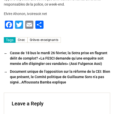
responsables de la police, ce week-end.
Elvire Ahonon, ivoiresoir.net
F
T
E
P
a
wi
m
ar
c
tt
ai
ta
Tags
Cnec
Grèves enseignants
e
er
l
g
←
Casse de 18 bus le mardi 26 février, la Sotra prise en flagrant
b
er
délit de complot? «La FESCI demande qu’une enquête soit
o
menée afin d’épingler ces vandales» (Assi Fulgence Assi)
o
→
Document unique de l’opposition sur la réforme de la CEI: Bien
que présent, le Comité politique de Guillaume Soro n’a pas
k
signé…Affoussata Bamba explique
Leave a Reply