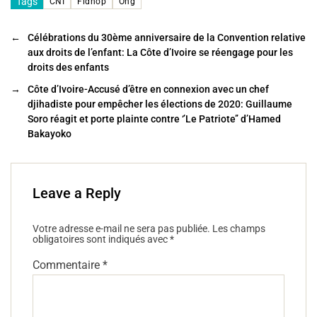
c
tt
ai
ta
Tags
CNI
Fidhop
Ong
e
er
l
g
←
Célébrations du 30ème anniversaire de la Convention relative
b
er
aux droits de l’enfant: La Côte d’Ivoire se réengage pour les
o
droits des enfants
o
→
Côte d’Ivoire-Accusé d’être en connexion avec un chef
djihadiste pour empêcher les élections de 2020: Guillaume
k
Soro réagit et porte plainte contre ‘’Le Patriote’’ d’Hamed
Bakayoko
Leave a Reply
Votre adresse e-mail ne sera pas publiée.
Les champs
obligatoires sont indiqués avec
*
Commentaire
*