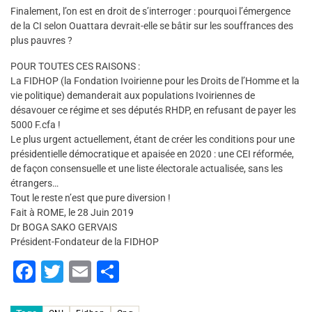
Finalement, l’on est en droit de s’interroger : pourquoi l’émergence
de la CI selon Ouattara devrait-elle se bâtir sur les souffrances des
plus pauvres ?
POUR TOUTES CES RAISONS :
La FIDHOP (la Fondation Ivoirienne pour les Droits de l’Homme et la
vie politique) demanderait aux populations Ivoiriennes de
désavouer ce régime et ses députés RHDP, en refusant de payer les
5000 F.cfa !
Le plus urgent actuellement, étant de créer les conditions pour une
présidentielle démocratique et apaisée en 2020 : une CEI réformée,
de façon consensuelle et une liste électorale actualisée, sans les
étrangers…
Tout le reste n’est que pure diversion !
Fait à ROME, le 28 Juin 2019
Dr BOGA SAKO GERVAIS
Président-Fondateur de la FIDHOP
F
T
E
P
a
wi
m
ar