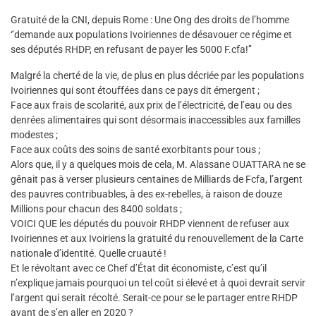
Gratuité de la CNI, depuis Rome : Une Ong des droits de l’homme
‘’demande aux populations Ivoiriennes de désavouer ce régime et
ses députés RHDP, en refusant de payer les 5000 F.cfa!’’
Malgré la cherté de la vie, de plus en plus décriée par les populations
Ivoiriennes qui sont étouffées dans ce pays dit émergent ;
Face aux frais de scolarité, aux prix de l’électricité, de l’eau ou des
denrées alimentaires qui sont désormais inaccessibles aux familles
modestes ;
Face aux coûts des soins de santé exorbitants pour tous ;
Alors que, il y a quelques mois de cela, M. Alassane OUATTARA ne se
gênait pas à verser plusieurs centaines de Milliards de Fcfa, l’argent
des pauvres contribuables, à des ex-rebelles, à raison de douze
Millions pour chacun des 8400 soldats ;
VOICI QUE les députés du pouvoir RHDP viennent de refuser aux
Ivoiriennes et aux Ivoiriens la gratuité du renouvellement de la Carte
nationale d’identité. Quelle cruauté !
Et le révoltant avec ce Chef d’État dit économiste, c’est qu’il
n’explique jamais pourquoi un tel coût si élevé et à quoi devrait servir
l’argent qui serait récolté. Serait-ce pour se le partager entre RHDP
avant de s’en aller en 2020 ?