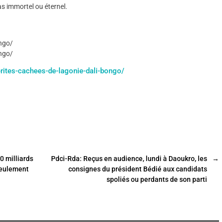
as immortel ou éternel.
ngo/
ngo/
rites-cachees-de-lagonie-dali-bongo/
0 milliards
Pdci-Rda: Reçus en audience, lundi à Daoukro, les
→
seulement
consignes du président Bédié aux candidats
spoliés ou perdants de son parti