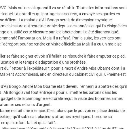
 AVC. Mais nul ne sait quand il va se rétablir. Toutes les informations sont
equel il a grandi et qui partage ses secrets, a envoyé ses gardes en
 se délient. La maladie d’Ali Bongo serait de dimension mystique.
orme blessure qui reste incurable depuis des années et qui l’a éloigné des
ngo a justifié cette blessure par le diabète dont il a été diagnostiqué.
ommandé l’amputation. Mais, il a refusé. Par la suite, les vertiges ont
’aéroport pour se rendre en visite officielle au Mali, il a eu un malaise
r se faire soigner et voir s’il fallait se résoudre à faire amputer ce pied.
ééducation et le temps d’adaptation d’une prothèse.
ort du ” retour à l’expéditeur “, pour la mort d’André Mba Obame dont il a
 Maixent Accrombessi, ancien directeur du cabinet civil qui, lui-même est
mi d’Ali Bongo, André Mba Obame était devenu l’ennemi à abattre dès qu’il
9. Ali Bongo avait tout entrepris pour lui mettre les bâtons dans les
les gadgets de la campagne électorale reçut la visite des hommes armés
afonner ses retraits d’argent.
Obame restait une menace. C’est alors que le pouvoir en place décida de
larer qu’il subissait plusieurs attaques mystiques. Lorsque sa
e qu’ils m’ont fait et qui a fait”.
, Niamey jusqu’à Yaoundé où il meurt le 12 avril 2015 à l’âge de 57 ans,