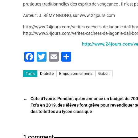
pratiques traditionnelles des esprits de vengeance . Il n’est p
Auteur : J. RÉMY NGONO, sur www.24jours.com
http://www.24jours.com/verites-cachees-de-lagonie-dali-bo
http://www.24jours.com/verites-cachees-de-lagonie-dali-bo
http://www.24jours.com/ve
F
T
E
P
a
wi
m
ar
c
tt
ai
ta
Tags
Diabète
Empoisonnements
Gabon
e
er
l
g
b
er
←
Côte d’Ivoire: Pendant qu’on annonce un budget de 700
o
Fcfa en 2019, des élèves font grève pour revendiquer 
des toilettes au lycée classique
o
k
1 comment