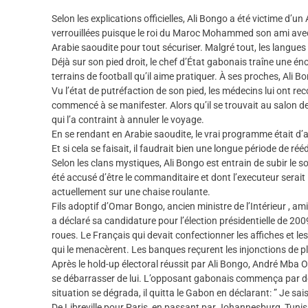
Selon les explications officielles, Ali Bongo a été victime d’un
verrouillées puisque le roi du Maroc Mohammed son ami avec l
Arabie saoudite pour tout sécuriser. Malgré tout, les langues
Déjà sur son pied droit, le chef d’État gabonais traîne une én
terrains de football qu’il aime pratiquer. À ses proches, Ali Bo
Vu l’état de putréfaction de son pied, les médecins lui ont rec
commencé à se manifester. Alors qu’il se trouvait au salon de l
qui l’a contraint à annuler le voyage.
En se rendant en Arabie saoudite, le vrai programme était d’alle
Et si cela se faisait, il faudrait bien une longue période de r
Selon les clans mystiques, Ali Bongo est entrain de subir le s
été accusé d’être le commanditaire et dont l’executeur serait
actuellement sur une chaise roulante.
Fils adoptif d’Omar Bongo, ancien ministre de l’Intérieur , a
a déclaré sa candidature pour l’élection présidentielle de 200
roues. Le Français qui devait confectionner les affiches et 
qui le menacèrent. Les banques reçurent les injonctions de pl
Après le hold-up électoral réussit par Ali Bongo, André Mba 
se débarrasser de lui. L’opposant gabonais commença par déc
situation se dégrada, il quitta le Gabon en déclarant: ” Je sais c
De Libreville pour Paris, en passant par Johannesburg, Tunis 