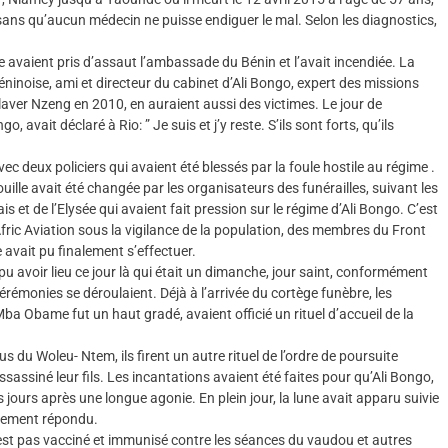
s qu’aucun médecin ne puisse endiguer le mal. Selon les diagnostics,
 avaient pris d’assaut l’ambassade du Bénin et l’avait incendiée. La
éninoise, ami et directeur du cabinet d’Ali Bongo, expert des missions
er Nzeng en 2010, en auraient aussi des victimes. Le jour de
avait déclaré à Rio: ” Je suis et j’y reste. S’ils sont forts, qu’ils
eux policiers qui avaient été blessés par la foule hostile au régime .
ille avait été changée par les organisateurs des funérailles, suivant les
 et de l’Elysée qui avaient fait pression sur le régime d’Ali Bongo. C’est
fric Aviation sous la vigilance de la population, des membres du Front
 avait pu finalement s’effectuer.
 avoir lieu ce jour là qui était un dimanche, jour saint, conformément
érémonies se déroulaient. Déjà à l’arrivée du cortège funèbre, les
ba Obame fut un haut gradé, avaient officié un rituel d’accueil de la
du Woleu- Ntem, ils firent un autre rituel de l’ordre de poursuite
ssassiné leur fils. Les incantations avaient été faites pour qu’Ali Bongo,
 jours après une longue agonie. En plein jour, la lune avait apparu suivie
ablement répondu.
st pas vacciné et immunisé contre les séances du vaudou et autres