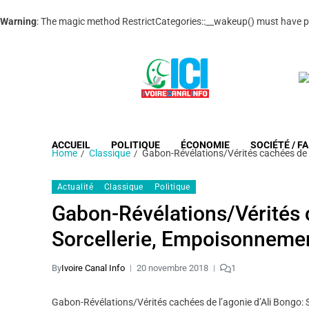
Warning
: The magic method RestrictCategories::__wakeup() must have publ
ACCUEIL
POLITIQUE
ÉCONOMIE
SOCIÉTÉ / FA
Home
Classique
Gabon-Révélations/Vérités cachées de l
Actualité
Classique
Politique
Gabon-Révélations/Vérités c
Sorcellerie, Empoisonnement
By
Ivoire Canal Info
20 novembre 2018
1
Gabon-Révélations/Vérités cachées de l’agonie d’Ali Bongo: S