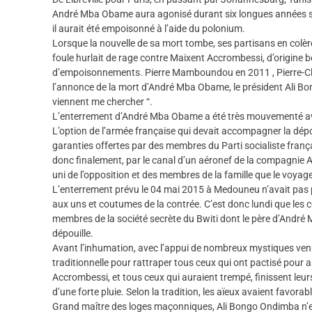
André Mba Obame aura agonisé durant six longues années san
il aurait été empoisonné à l’aide du polonium.
Lorsque la nouvelle de sa mort tombe, ses partisans en colère
foule hurlait de rage contre Maixent Accrombessi, d’origine b
d’empoisonnements. Pierre Mamboundou en 2011 , Pierre-Clav
l’annonce de la mort d’André Mba Obame, le président Ali Bongo, 
viennent me chercher “.
L’enterrement d’André Mba Obame a été très mouvementé avec d
L’option de l’armée française qui devait accompagner la dépou
garanties offertes par des membres du Parti socialiste français
donc finalement, par le canal d’un aéronef de la compagnie A
uni de l’opposition et des membres de la famille que le voyage
L’enterrement prévu le 04 mai 2015 à Medouneu n’avait pas pu
aux uns et coutumes de la contrée. C’est donc lundi que les c
membres de la société secrète du Bwiti dont le père d’André M
dépouille.
Avant l’inhumation, avec l’appui de nombreux mystiques venus 
traditionnelle pour rattraper tous ceux qui ont pactisé pour a
Accrombessi, et tous ceux qui auraient trempé, finissent leurs
d’une forte pluie. Selon la tradition, les aïeux avaient favor
Grand maître des loges maçonniques, Ali Bongo Ondimba n’e