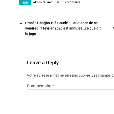
c
tt
ai
ta
Tags
Akoto Olivier
art
commerce
e
er
l
g
b
er
←
Procès Gbagbo-Blé Goudé : L’audience de ce
o
vendredi 7 février 2020 est annulée…ce que dit
o
le juge
k
Leave a Reply
Votre adresse e-mail ne sera pas publiée.
Les champs ob
Commentaire
*