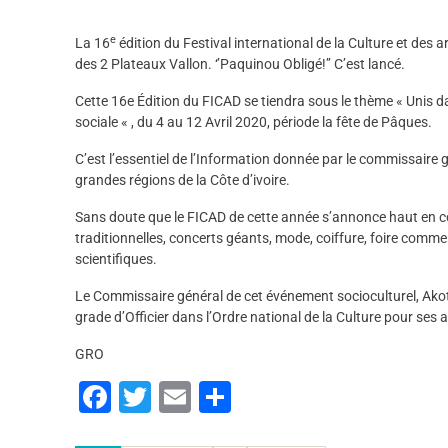
e
La 16
édition du Festival international de la Culture et des 
des 2 Plateaux Vallon. ‘’Paquinou Obligé!’’ C’est lancé.
Cette 16e Édition du FICAD se tiendra sous le thème « Unis da
sociale « , du 4 au 12 Avril 2020, période la fête de Pâques.
C’est l’essentiel de l’Information donnée par le commissaire g
grandes régions de la Côte d’ivoire.
Sans doute que le FICAD de cette année s’annonce haut en co
traditionnelles, concerts géants, mode, coiffure, foire comme
scientifiques.
Le Commissaire général de cet événement socioculturel, Akoto Ol
grade d’Officier dans l’Ordre national de la Culture pour ses 
GRO
F
T
E
P
a
wi
m
ar