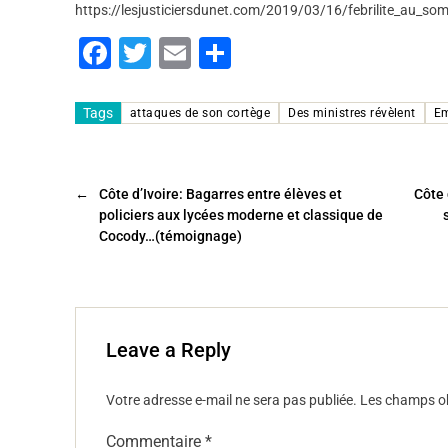
https://lesjusticiersdunet.com/2019/03/16/febrilite_au_som
F
T
E
P
a
wi
m
ar
c
tt
ai
ta
Tags
attaques de son cortège
Des ministres révèlent
E
e
er
l
g
b
er
←
Côte d’Ivoire: Bagarres entre élèves et
Côte 
o
policiers aux lycées moderne et classique de
o
Cocody…(témoignage)
k
Leave a Reply
Votre adresse e-mail ne sera pas publiée.
Les champs ob
Commentaire
*