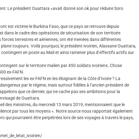
nt: Le président Ouattara «avait donné son ok pour réduire Soro
dont est victime le Burkina Faso, que ce pays se retrouve depuis
st dans le cadre des opérations de sécurisation de son territoire
 forces terrestres et aériennes, ont été menées dans différentes
e plane toujours. Voilà pourquoi, le président ivoirien, Alassane Ouattara,
contingent en poste au Mali et ainsi ramener plus d’effectifs actifs sur
ontingent sur le territoire malien par 450 soldats ivoiriens. Chose
8 400 ex-FAFN.
ressivement les ex-FAFN en les éloignant de la Côte d’Ivoire ? La
dangereux par le régime, mais surtout fidèles à l’ancien président de
Rappelons que ce dernier, qui ne cache pas ses ambitions pour la
nvisagé de Ouattara.
nseil des ministres, du mercredi 13 mars 2019, mentionnaient que le
 silence par tous les moyens ». Notre source nous rapportait également
o qui pourraient être perpétrées lors de ses voyages à travers le pays,
met_de_letat_ivoirien/