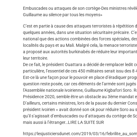
Embuscades ou attaques de son cortège-Des ministres révèle
Guillaume au silence par tous les moyens»
C’est en partie à cause des attaques terroristes à répétition 
quelques années, dans une situation sécuritaire précaire. C’e
national que des actions combinées des forces spéciales, des
localités du pays et au Mali. Malgré cela, la menace terrorist
a proposé aux autorités burkinabés de réduire leur important 
leur territoire.
De ce fait, le président Ouattara a décidé de remplacer ledit c
particulière, l’essentiel de ces 450 militaires serait issu des 
Est-ce là une façon pour le pouvoir en place d’éradiquer prog
question reste posée, car ces éléments de l’armée sont jugés 
l’Assemblée nationale ivoirienne, Guillaume Kigbafori Soro. 
Présidence 2020, semble être un obstacle au 3ème mandat e
D’ailleurs, certains ministres, lors de la pause du dernier Co
président ivoirien « avait donné son ok pour réduire Soro au
qu’il s’agissait d’embuscades ou d’attaques du cortège de Sor
mais aussi à l’étranger…LIRE LA SUITE SUR
https://lesjusticiersdunet.com/2019/03/16/febrilite_au_som