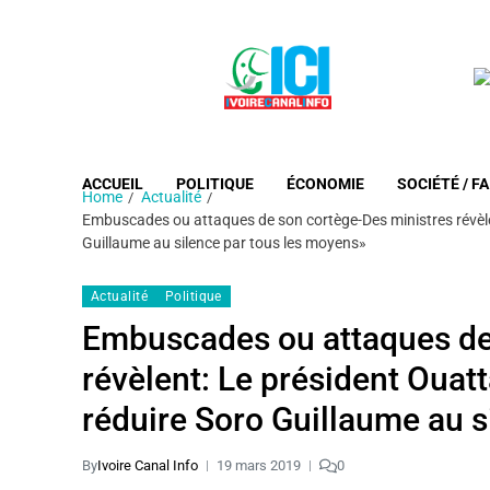
ACCUEIL
POLITIQUE
ÉCONOMIE
SOCIÉTÉ / FA
Home
Actualité
Embuscades ou attaques de son cortège-Des ministres révèle
Guillaume au silence par tous les moyens»
Actualité
Politique
Embuscades ou attaques de
révèlent: Le président Ouat
réduire Soro Guillaume au s
By
Ivoire Canal Info
19 mars 2019
0