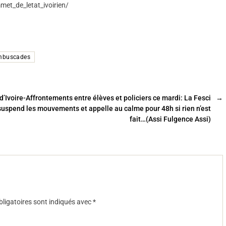
met_de_letat_ivoirien/
mbuscades
d’Ivoire-Affrontements entre élèves et policiers ce mardi: La Fesci
→
suspend les mouvements et appelle au calme pour 48h si rien n’est
fait…(Assi Fulgence Assi)
ligatoires sont indiqués avec
*