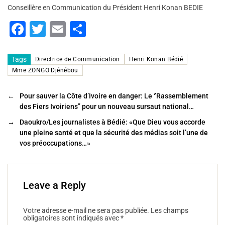
Conseillère en Communication du Président Henri Konan BEDIE
F
T
E
P
a
wi
m
ar
c
tt
ai
ta
Tags
Directrice de Communication
Henri Konan Bédié
Mme ZONGO Djénébou
e
er
l
g
b
er
←
Pour sauver la Côte d’Ivoire en danger: Le ‘’Rassemblement
o
des Fiers Ivoiriens’’ pour un nouveau sursaut national…
o
→
Daoukro/Les journalistes à Bédié: «Que Dieu vous accorde
une pleine santé et que la sécurité des médias soit l’une de
k
vos préoccupations…»
Leave a Reply
Votre adresse e-mail ne sera pas publiée.
Les champs
obligatoires sont indiqués avec
*