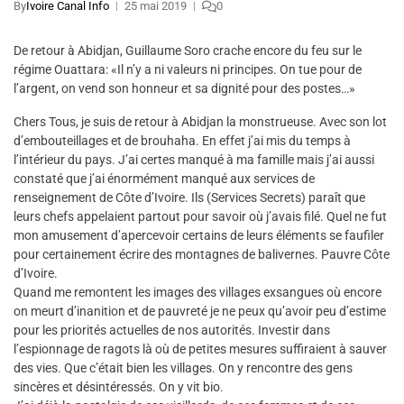
By
Ivoire Canal Info
25 mai 2019
0
De retour à Abidjan, Guillaume Soro crache encore du feu sur le
régime Ouattara: «Il n’y a ni valeurs ni principes. On tue pour de
l’argent, on vend son honneur et sa dignité pour des postes…»
Chers Tous, je suis de retour à Abidjan la monstrueuse. Avec son lot
d’embouteillages et de brouhaha. En effet j’ai mis du temps à
l’intérieur du pays. J’ai certes manqué à ma famille mais j’ai aussi
constaté que j’ai énormément manqué aux services de
renseignement de Côte d’Ivoire. Ils (Services Secrets) paraît que
leurs chefs appelaient partout pour savoir où j’avais filé. Quel ne fut
mon amusement d’apercevoir certains de leurs éléments se faufiler
pour certainement écrire des montagnes de balivernes. Pauvre Côte
d’Ivoire.
Quand me remontent les images des villages exsangues où encore
on meurt d’inanition et de pauvreté je ne peux qu’avoir peu d’estime
pour les priorités actuelles de nos autorités. Investir dans
l’espionnage de ragots là où de petites mesures suffiraient à sauver
des vies. Que c’était bien les villages. On y rencontre des gens
sincères et désintéressés. On y vit bio.