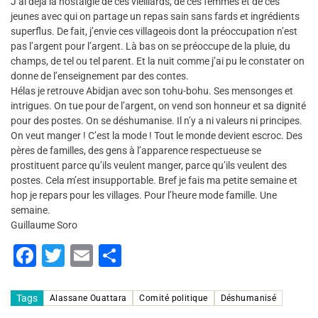
J’ai déjà la nostalgie de ces vieillards, de ces femmes et de ces
jeunes avec qui on partage un repas sain sans fards et ingrédients
superflus. De fait, j’envie ces villageois dont la préoccupation n’est
pas l’argent pour l’argent. Là bas on se préoccupe de la pluie, du
champs, de tel ou tel parent. Et la nuit comme j’ai pu le constater on
donne de l’enseignement par des contes.
Hélas je retrouve Abidjan avec son tohu-bohu. Ses mensonges et
intrigues. On tue pour de l’argent, on vend son honneur et sa dignité
pour des postes. On se déshumanise. Il n’y a ni valeurs ni principes.
On veut manger ! C’est la mode ! Tout le monde devient escroc. Des
pères de familles, des gens à l’apparence respectueuse se
prostituent parce qu’ils veulent manger, parce qu’ils veulent des
postes. Cela m’est insupportable. Bref je fais ma petite semaine et
hop je repars pour les villages. Pour l’heure mode famille. Une
semaine.
Guillaume Soro
F
T
E
P
a
wi
m
ar
c
tt
ai
ta
Tags
Alassane Ouattara
Comité politique
Déshumanisé