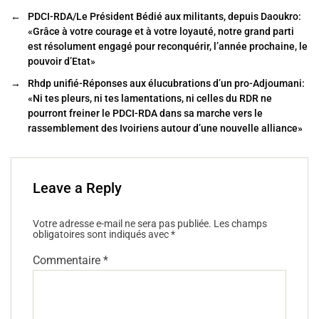
e
er
l
g
←
PDCI-RDA/Le Président Bédié aux militants, depuis Daoukro:
b
er
«Grâce à votre courage et à votre loyauté, notre grand parti
o
est résolument engagé pour reconquérir, l’année prochaine, le
pouvoir d’Etat»
o
→
Rhdp unifié-Réponses aux élucubrations d’un pro-Adjoumani:
k
«Ni tes pleurs, ni tes lamentations, ni celles du RDR ne
pourront freiner le PDCI-RDA dans sa marche vers le
rassemblement des Ivoiriens autour d’une nouvelle alliance»
Leave a Reply
Votre adresse e-mail ne sera pas publiée.
Les champs
obligatoires sont indiqués avec
*
Commentaire
*