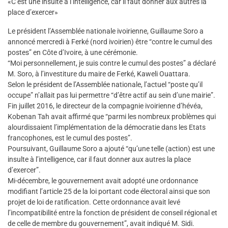
«C’est une insulte à l’intelligence, car il faut donner aux autres la
place d’exercer»
Le président l’Assemblée nationale ivoirienne, Guillaume Soro a
annoncé mercredi à Ferké (nord ivoirien) être “contre le cumul des
postes” en Côte d’Ivoire, à une cérémonie.
“Moi personnellement, je suis contre le cumul des postes” a déclaré
M. Soro, à l’investiture du maire de Ferké, Kaweli Ouattara.
Selon le président de l’Assemblée nationale, l’actuel “poste qu’il
occupe” n’allait pas lui permettre “d’être actif au sein d’une mairie”.
Fin juillet 2016, le directeur de la compagnie ivoirienne d’hévéa,
Kobenan Tah avait affirmé que “parmi les nombreux problèmes qui
alourdissaient l’implémentation de la démocratie dans les Etats
francophones, est le cumul des postes”.
Poursuivant, Guillaume Soro a ajouté “qu’une telle (action) est une
insulte à l’intelligence, car il faut donner aux autres la place
d’exercer”.
Mi-décembre, le gouvernement avait adopté une ordonnance
modifiant l’article 25 de la loi portant code électoral ainsi que son
projet de loi de ratification. Cette ordonnance avait levé
l’incompatibilité entre la fonction de président de conseil régional et
de celle de membre du gouvernement”, avait indiqué M. Sidi.