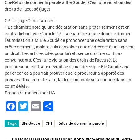
Cpi-Refus de donner la parole à Blé Goudé : C’est une violation des
droits de l’accusé (juge)
CPI : le juge Cuno Tafuser…
« La chambre note qu’une déclaration sans prêter serment est en
contradiction avec l’article 67. La chambre refuse donc de donner
l’autorisation à M.Blé Goudé de prononcer une déclaration sans
prêter serment , mais je suis convaincu que s’adresser à un juge est
un droit. Les articles cités pour lui refuser ce droit ne sont pas
convaincants. C’est une violation des droits de l’accusé. Le
procureur au contraire devrait se réjouir de ce que Blé Goudé veut
parler car cela pourrait prouver que le procureur a apporté des
preuves. Tout compte faire, la décision finale sera connue dans un
court délai ».
Propos retranscris par HA
F
T
E
P
a
wi
m
ar
c
tt
ai
ta
Tags
Blé Goudé
CPI
Refus de donner la parole
e
er
l
g
←
Le Général Gaston Ouassenan Koné, vice-président du Pdci-