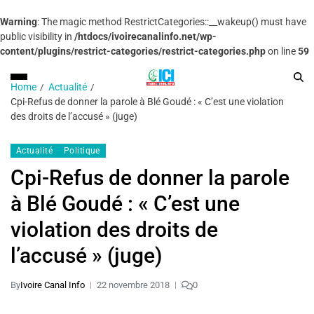
Warning
: The magic method RestrictCategories::__wakeup() must have
public visibility in
/htdocs/ivoirecanalinfo.net/wp-
content/plugins/restrict-categories/restrict-categories.php
on line
59
Home
Actualité
Cpi-Refus de donner la parole à Blé Goudé : « C’est une violation
des droits de l’accusé » (juge)
Actualité
Politique
Cpi-Refus de donner la parole
à Blé Goudé : « C’est une
violation des droits de
l’accusé » (juge)
By
Ivoire Canal Info
22 novembre 2018
0