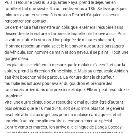
Puis il retourne chez lui au quartier Faya, prend le déjeuner en
famille et fait une sieste. Il a un rendez-vous à 18h. Se lève quelques
minutes avant et se rend à la station Petroci d’Aguien les perles
rencontrer son contact.
Ce dernier lui a fait remettre un colis que le Général récupère sans
descendre de la voiture à l’arrière de laquelle il se trouve assis. Puis
la voiture quitte la station. Une poignée de minutes plus tard,
l’homme ressent un malaise et le fait savoir aux autres passagers
du véhicule, son homme de main et son neveu. Il se plaint. Il boit une
gorgée d’eau.
Les plaintes se réitèrent à mesure que le malaise s’accroît et que la
voiture prend la direction d’une clinique. Mais au crépuscule Abidjan
sait être bouchonné de partout. La voiture dont le chauffeur
multiplie les astuces pour avaler du goudron et prendre des
raccourcis arrive dans une première clinique. Elle ne peut résoudre le
problème.
Vite, une autre clinique pour résoudre le mal qui doit être d’autant
plus sérieux que le 16 mai 2018, soit deux mois plus tôt, le général
avait été admis aux urgences pour un malaise cardiaque et était
astreint à un régime alimentaire et comportemental spécial.
Contre vents et marées, l’on arrive à la clinique de Danga Cocody.