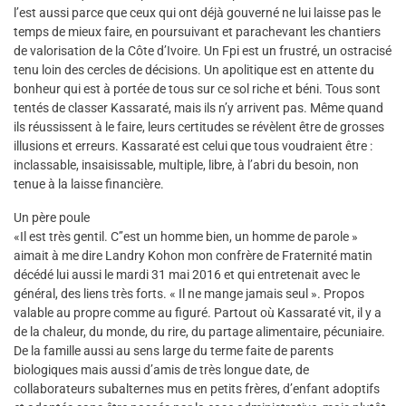
l’est aussi parce que ceux qui ont déjà gouverné ne lui laisse pas le
temps de mieux faire, en poursuivant et parachevant les chantiers
de valorisation de la Côte d’Ivoire. Un Fpi est un frustré, un ostracisé
tenu loin des cercles de décisions. Un apolitique est en attente du
bonheur qui est à portée de tous sur ce sol riche et béni. Tous sont
tentés de classer Kassaraté, mais ils n’y arrivent pas. Même quand
ils réussissent à le faire, leurs certitudes se révèlent être de grosses
illusions et erreurs. Kassaraté est celui que tous voudraient être :
inclassable, insaisissable, multiple, libre, à l’abri du besoin, non
tenue à la laisse financière.
Un père poule
«Il est très gentil. C’’est un homme bien, un homme de parole »
aimait à me dire Landry Kohon mon confrère de Fraternité matin
décédé lui aussi le mardi 31 mai 2016 et qui entretenait avec le
général, des liens très forts. « Il ne mange jamais seul ». Propos
valable au propre comme au figuré. Partout où Kassaraté vit, il y a
de la chaleur, du monde, du rire, du partage alimentaire, pécuniaire.
De la famille aussi au sens large du terme faite de parents
biologiques mais aussi d’amis de très longue date, de
collaborateurs subalternes mus en petits frères, d’enfant adoptifs