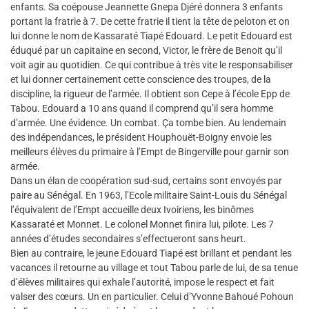
enfants. Sa coépouse Jeannette Gnepa Djéré donnera 3 enfants
portant la fratrie à 7. De cette fratrie il tient la tête de peloton et on
lui donne le nom de Kassaraté Tiapé Edouard. Le petit Edouard est
éduqué par un capitaine en second, Victor, le frère de Benoit qu’il
voit agir au quotidien. Ce qui contribue à très vite le responsabiliser
et lui donner certainement cette conscience des troupes, de la
discipline, la rigueur de l’armée. Il obtient son Cepe à l’école Epp de
Tabou. Edouard a 10 ans quand il comprend qu’il sera homme
d’armée. Une évidence. Un combat. Ça tombe bien. Au lendemain
des indépendances, le président Houphouët-Boigny envoie les
meilleurs élèves du primaire à l’Empt de Bingerville pour garnir son
armée.
Dans un élan de coopération sud-sud, certains sont envoyés par
paire au Sénégal. En 1963, l’Ecole militaire Saint-Louis du Sénégal
l’équivalent de l’Empt accueille deux Ivoiriens, les binômes
Kassaraté et Monnet. Le colonel Monnet finira lui, pilote. Les 7
années d’études secondaires s’effectueront sans heurt.
Bien au contraire, le jeune Edouard Tiapé est brillant et pendant les
vacances il retourne au village et tout Tabou parle de lui, de sa tenue
d’élèves militaires qui exhale l’autorité, impose le respect et fait
valser des cœurs. Un en particulier. Celui d’Yvonne Bahoué Pohoun