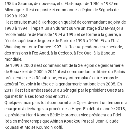
1984 à Saumur, de nouveau, et d’Etat-major de 1986 à 1987 en
Allemagne. Il est en poste et commande la légion de Séguéla de
1990 à 1993.
Il est ensuite muté à Korhogo en qualité de commandant adjoint de
1993 à 1994. Il repart un an durant suivre un stage d’Etat-major à
l’école militaire de Paris de 1994 à 1995 et se forme à la guerre, à
l’école supérieure de guerre de Paris de 1995 à 1996. Et au Fbi à
Washington toute l’année 1997. Il effectue pendant cette période,
des missions à l’ex-Anad, à la Cedeao, à l’ex-Oua, à la Banque
mondiale.
De 1999 à 2000 il est commandant de la 3e légion de gendarmerie
de Bouaké et de 2000 à 2011 il est commandant militaire du Palais
présidentiel de la République, en ayant remplacé entre temps le
général Touvoly à la tête de la gendarmerie nationale en 2005. En
2011 il est fait ambassadeur au Sénégal par le président Ouattara
qui met fin à ses fonctions en 2017.
Quelques mois plus tôt il comparait à la Cpi et devient un témoin ni à
charge ni à décharge au procès de la Haye. En début d’année 2018,
le président Henri Konan Bédié le promeut vice-président du Pdci-
Rda en même temps que Abinan Kouakou Pascal, Jean-Claude
Kouassi et Moise Koumoin Koffi.