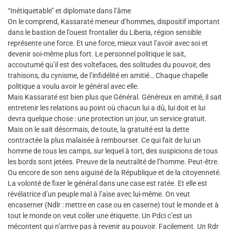
‘‘Inétiquetable’’ et diplomate dans l’âme
On le comprend, Kassaraté meneur d’hommes, dispositif important
dans le bastion de l’ouest frontalier du Liberia, région sensible
représente une force. Et une force, mieux vaut l’avoir avec soi et
devenir soi-même plus fort. Le personnel politique le sait,
accoutumé qu’il est des voltefaces, des solitudes du pouvoir, des
trahisons, du cynisme, de l’infidélité en amitié… Chaque chapelle
politique a voulu avoir le général avec elle.
Mais Kassaraté est bien plus que Général. Généreux en amitié, il sait
entretenir les relations au point où chacun lui a dû, lui doit et lui
devra quelque chose : une protection un jour, un service gratuit.
Mais on le sait désormais, de toute, la gratuité est la dette
contractée la plus malaisée à rembourser. Ce qui fait de lui un
homme de tous les camps, sur lequel à tort, des suspicions de tous
les bords sont jetées. Preuve de la neutralité de l’homme. Peut-être.
Ou encore de son sens aiguisé de la République et de la citoyenneté.
La volonté de fixer le général dans une case est ratée. Et elle est
révélatrice d’un peuple mal à l’aise avec lui-même. On veut
encaserner (Ndlr : mettre en case ou en caserne) tout le monde et à
tout le monde on veut coller une étiquette. Un Pdci c’est un
mécontent qui n’arrive pas à revenir au pouvoir. Facilement. Un Rdr