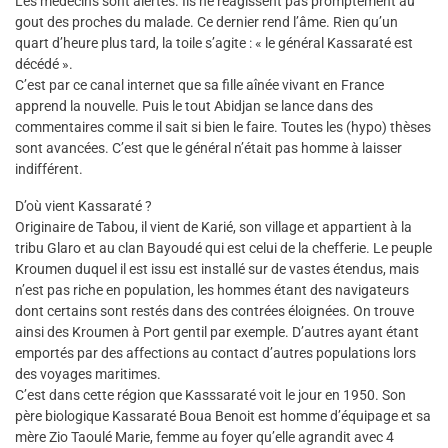
Les médecins sont alertés. Ils ne réagissent pas promptement au
gout des proches du malade. Ce dernier rend l’âme. Rien qu’un
quart d’heure plus tard, la toile s’agite : « le général Kassaraté est
décédé ».
C’est par ce canal internet que sa fille aînée vivant en France
apprend la nouvelle. Puis le tout Abidjan se lance dans des
commentaires comme il sait si bien le faire. Toutes les (hypo) thèses
sont avancées. C’est que le général n’était pas homme à laisser
indifférent.
D’où vient Kassaraté ?
Originaire de Tabou, il vient de Karié, son village et appartient à la
tribu Glaro et au clan Bayoudé qui est celui de la chefferie. Le peuple
Kroumen duquel il est issu est installé sur de vastes étendus, mais
n’est pas riche en population, les hommes étant des navigateurs
dont certains sont restés dans des contrées éloignées. On trouve
ainsi des Kroumen à Port gentil par exemple. D’autres ayant étant
emportés par des affections au contact d’autres populations lors
des voyages maritimes.
C’est dans cette région que Kasssaraté voit le jour en 1950. Son
père biologique Kassaraté Boua Benoit est homme d’équipage et sa
mère Zio Taoulé Marie, femme au foyer qu’elle agrandit avec 4