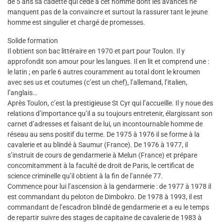
de 5 ans sa cadette qui cède à cet homme dont les avances ne
manquent pas de la convaincre et surtout la rassurer tant le jeune
homme est singulier et chargé de promesses.
Solide formation
Il obtient son bac littéraire en 1970 et part pour Toulon. Il y
approfondit son amour pour les langues. Il en lit et comprend une :
le latin ; en parle 6 autres couramment au total dont le kroumen
avec ses us et coutumes (c’est un chef), l’allemand, l’italien,
l’anglais…
Après Toulon, c’est la prestigieuse St Cyr qui l’accueille. Il y noue des
relations d’importance qu’il a su toujours entretenir, élargissant son
carnet d’adresses et faisant de lui, un incontournable homme de
réseau au sens positif du terme. De 1975 à 1976 il se forme à la
cavalerie et au blindé à Saumur (France). De 1976 à 1977, il
s’instruit de cours de gendarmerie à Melun (France) et prépare
concomitamment à la faculté de droit de Paris, le certificat de
science criminelle qu’il obtient à la fin de l’année 77.
Commence pour lui l’ascension à la gendarmerie : de 1977 à 1978 il
est commandant du peloton de Dimbokro. De 1978 à 1993, il est
commandant de l’escadron blindé de gendarmerie et a eu le temps
de repartir suivre des stages de capitaine de cavalerie de 1983 à