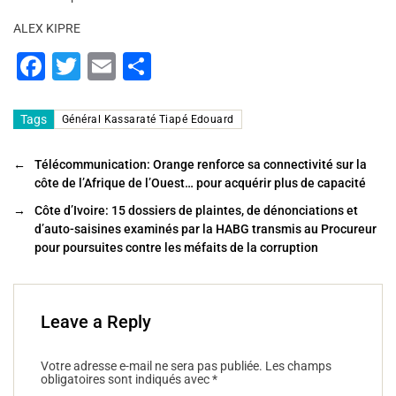
ALEX KIPRE
F
T
E
P
a
wi
m
ar
c
tt
ai
ta
Tags
Général Kassaraté Tiapé Edouard
e
er
l
g
←
Télécommunication: Orange renforce sa connectivité sur la
b
er
côte de l’Afrique de l’Ouest… pour acquérir plus de capacité
o
→
Côte d’Ivoire: 15 dossiers de plaintes, de dénonciations et
o
d’auto-saisines examinés par la HABG transmis au Procureur
pour poursuites contre les méfaits de la corruption
k
Leave a Reply
Votre adresse e-mail ne sera pas publiée.
Les champs
obligatoires sont indiqués avec
*