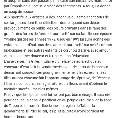
et adoptés sans être passés par la case administrative, mais plutôt
par l’impulsion du cœur, le siège des sentiments. A tous, il a donné
un coup de pouce.
Aux sportifs, aux artistes, à des inconnus qui témoignent tous de
ses largesses dont il est difficile de douter quand son départ
provoque même en public, des pleurs bruyants dans le rang des
gradés des forces de l’ordre. Il aura veillé sur sa famille, son épouse
Yvonne qui dès les années 1972 jusqu’en 1993 lui aura donné des
enfants aujourd’hui tous des cadres. Il aura veillé sur ses 8 enfants
biologiques et ses autres enfants de cœur ou d’arme, avec amour.
Aura su alterner douceur et fermeté dans l’éducation.
L’aîné de ses fils Gilles, titulaire d’une licence aura échoué au
concours d’entrée à la Gendarmerie avant de partir de la base en
démarrant sous-officier pour gravir lentement les échelons. Ses
filles auront chacune fait l’apprentissage de l’épreuve, de l’échec à
l’Ena, au concours de magistrature ou ailleurs avant d’obtenir le
moindre succès. Par elles-mêmes.
Preuve que le népotisme et lui ne font pas bon ménage. Il aura été
pour beaucoup dans la pacification du peuple Kroumen, de la zone
de Tabou et la frontière libérienne. La région de Tabou, la
gendarmerie, le Pdci, le Rdr, le Fpi et la Côte d’Ivoire perdent un
homme important.